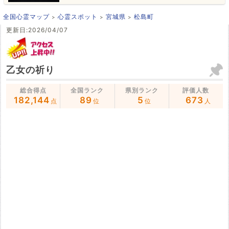
全国心霊マップ
心霊スポット
宮城県
松島町
更新日:2026/04/07
乙女の祈り
総合得点
全国ランク
県別ランク
評価人数
182,144
89
5
673
点
位
位
人