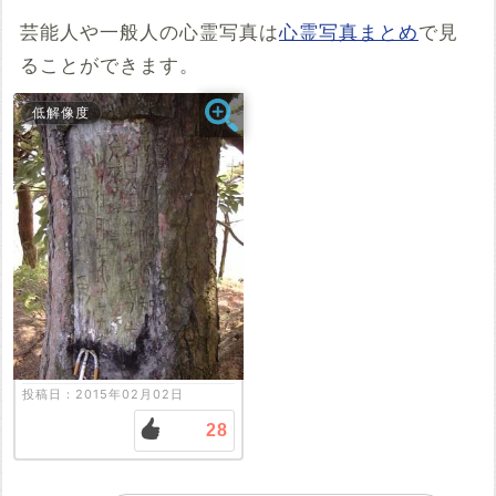
tabindex="0"></iframe>
芸能人や一般人の心霊写真は
心霊写真まとめ
で見
コメント
ることができます。
低解像度
投稿する
投稿日：2015年02月02日
28