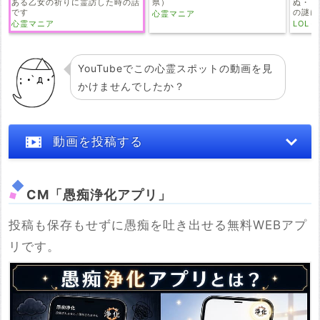
ある乙女の祈りに霊訪した時の話
県）
ぬ・・
です
の謎に
心霊マニア
意味と
心霊マニア
LOL
YouTubeでこの心霊スポットの動画を見
かけませんでしたか？
動画を投稿する
CM「愚痴浄化アプリ」
投稿も保存もせずに愚痴を吐き出せる無料WEBアプ
※YouTubeのURL
リです。
必須
例：https://www.youtube.com/watch?v=***********
例：https://youtu.be/***********