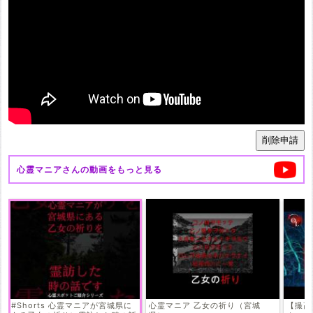
心霊マニア
さんの動画をもっと見る
#Shorts 心霊マニアが宮城県に
心霊マニア 乙女の祈り（宮城
【撮高: