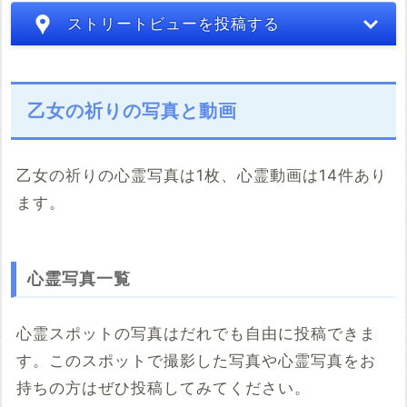
ストリートビューを投稿する
乙女の祈りの写真と動画
乙女の祈りの心霊写真は1枚、心霊動画は14件あり
ます。
こちらのサイト
※「共有HTML」はパソコンでしか取得できないようです
心霊写真一覧
※共有HTML
必須
心霊スポットの写真はだれでも自由に投稿できま
す。このスポットで撮影した写真や心霊写真をお
例：<iframe src="https://www.google.com/maps/embed?
pb=******" width="600" height="450" frameborder="0"
持ちの方はぜひ投稿してみてください。
style="border:0;" allowfullscreen="" aria-hidden="false"