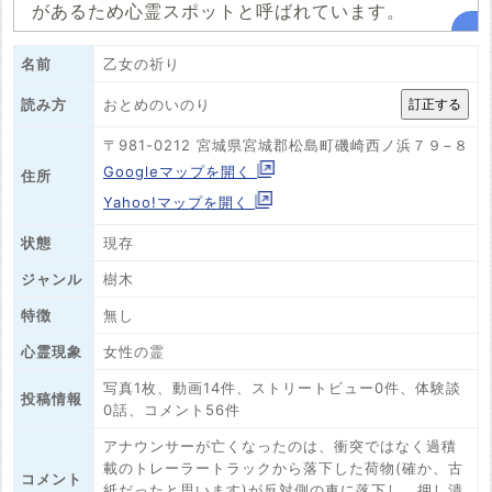
があるため心霊スポットと呼ばれています。
名前
乙女の祈り
おとめのいのり
読み方
〒981-0212 宮城県宮城郡松島町磯崎西ノ浜７９−８
Googleマップを開く
住所
Yahoo!マップを開く
状態
現存
ジャンル
樹木
特徴
無し
心霊現象
女性の霊
写真1枚、動画14件、ストリートビュー0件、体験談
投稿情報
0話、コメント56件
アナウンサーが亡くなったのは、衝突ではなく過積
載のトレーラートラックから落下した荷物(確か、古
コメント
紙だったと思います)が反対側の車に落下し、押し潰