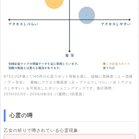
673人の評価と7,140件の心霊スポット情報を基に、縦軸に危険度（上 = 危険
／下 = 安全）、横軸にアクセス難易度（左 = アクセスしづらい／右 = アクセ
スしやすい）を可視化したポジショニングマップです。集計期間：
2015/02/02～2026/08/02（1週間に1回更新）
心霊の噂
乙女の祈りで噂されている心霊現象