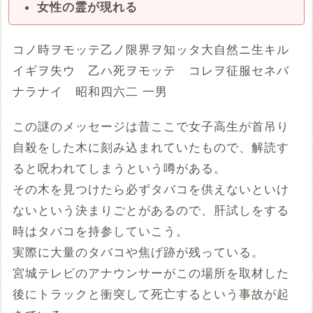
女性の霊が現れる
コノ時ヲモッテ乙ノ限界ヲ知ッタ大自然ニ生キル
イギヲ失ウ 乙ハ死ヲモッテ コレヲ征服セネバ
ナラナイ 昭和四六二 一男
この謎のメッセージは昔ここで女子高生が首吊り
自殺をした木に刻み込まれていたもので、解読す
ると呪われてしまうという噂がある。
その木を見つけたら必ずタバコを供えないといけ
ないという決まりごとがあるので、肝試しをする
時はタバコを持参していこう。
実際に大量のタバコや焦げ跡が残っている。
宮城テレビのアナウンサーがこの場所を取材した
後にトラックと衝突して死亡するという事故が起