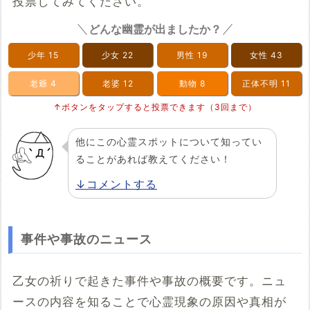
投票してみてください。
どんな幽霊が出ましたか？
少年
15
少女
22
男性
19
女性
43
老爺
4
老婆
12
動物
8
正体不明
11
↑ボタンをタップすると投票できます（3回まで）
他にこの心霊スポットについて知ってい
ることがあれば教えてください！
↓コメントする
事件や事故のニュース
乙女の祈りで起きた事件や事故の概要です。ニュ
ースの内容を知ることで心霊現象の原因や真相が