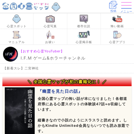
投稿
メニュー
心霊スポット
心霊写真
都市伝説
怖い動画
マニュアル
お祓い
心霊掲示板
心霊アプリ
【おすすめ心霊YouTuber】
I.F.M ゲーム&ホラーチャンネル
【新着スレ】二宮神社
＼ 全国心霊マップが初の書籍化に！ ／
『幽霊を見た日の話』
全国心霊マップの怖い話が本になりました！各都道
府県にある心霊スポットの体験談47話+α収録して
います。
縦書きなので小説のようにスラスラと読めます。し
かもKindle Unlimited会員ならいつでも読み放題で
す。