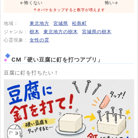
←怖くない
怖い→
↑オバケをタップすると数字が増えます
地域：
東北地方
宮城県
松島町
投稿する
ジャンル：
樹木
東北地方の樹木
宮城県の樹木
心霊現象：
女性の霊
CM「硬い豆腐に釘を打つアプリ」
豆腐に釘を打ちたい！