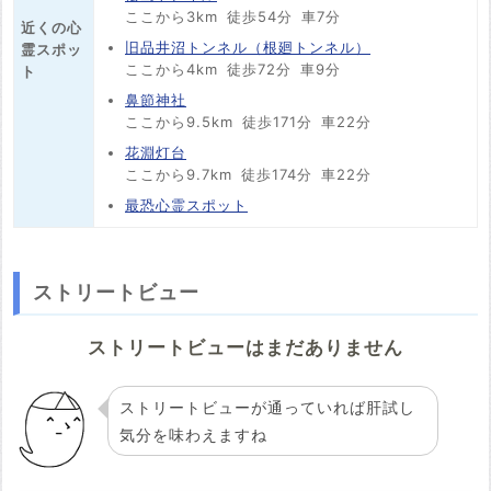
ここから3km
徒歩54分
車7分
近くの心
旧品井沼トンネル（根廻トンネル）
霊スポッ
ここから4km
徒歩72分
車9分
ト
鼻節神社
ここから9.5km
徒歩171分
車22分
花淵灯台
ここから9.7km
徒歩174分
車22分
最恐心霊スポット
ストリートビュー
ストリートビューはまだありません
ストリートビューが通っていれば肝試し
気分を味わえますね