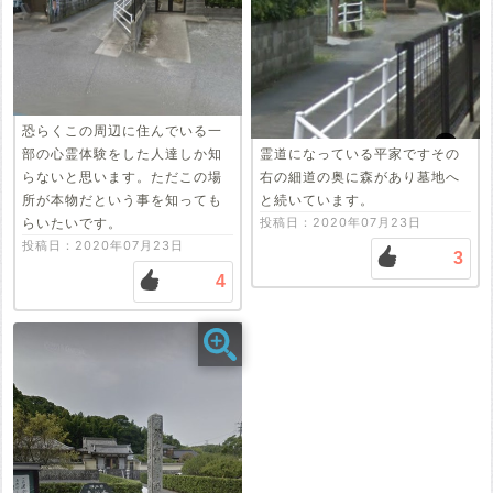
恐らくこの周辺に住んでいる一
部の心霊体験をした人達しか知
霊道になっている平家ですその
らないと思います。ただこの場
右の細道の奥に森があり墓地へ
所が本物だという事を知っても
と続いています。
らいたいです。
投稿日：2020年07月23日
投稿日：2020年07月23日
3
4