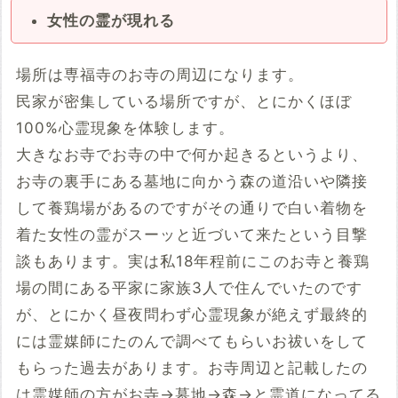
女性の霊が現れる
場所は専福寺のお寺の周辺になります。
民家が密集している場所ですが、とにかくほぼ
100%心霊現象を体験します。
大きなお寺でお寺の中で何か起きるというより、
お寺の裏手にある墓地に向かう森の道沿いや隣接
して養鶏場があるのですがその通りで白い着物を
着た女性の霊がスーッと近づいて来たという目撃
談もあります。実は私18年程前にこのお寺と養鶏
場の間にある平家に家族3人で住んでいたのです
が、とにかく昼夜問わず心霊現象が絶えず最終的
には霊媒師にたのんで調べてもらいお祓いをして
もらった過去があります。お寺周辺と記載したの
は霊媒師の方がお寺→墓地→森→と霊道になってる