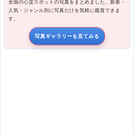
全国の心霊スポットの写真をまとめました。新着・
人気・ジャンル別に写真だけを気軽に鑑賞できま
す。
写真の説明
写真ギャラリーを見てみる
引用元URL
他サイトの画像を無断で転載することは法律で禁止されていま
す。 画像をお借りする場合は事前に権利者から許可を貰ってくだ
さい。
またその際は必ず引用元のURLを入力してください。
投稿する