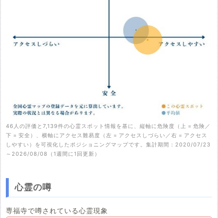
46人の評価と7,139件の心霊スポット情報を基に、縦軸に危険度（上 = 危険／
下 = 安全）、横軸にアクセス難易度（左 = アクセスしづらい／右 = アクセス
しやすい）を可視化したポジショニングマップです。集計期間：2020/07/23
～2026/08/08（1週間に1回更新）
心霊の噂
専福寺で噂されている心霊現象