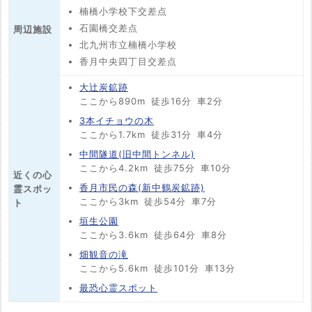
楠橋小学校下交差点
石園橋交差点
周辺施設
北九州市立楠橋小学校
香月中央四丁目交差点
大辻炭鉱跡
ここから890m
徒歩16分
車2分
3本イチョウの木
ここから1.7km
徒歩31分
車4分
中間隧道(旧中間トンネル)
ここから4.2km
徒歩75分
車10分
近くの心
香月市民の森(新中鶴炭鉱跡)
霊スポッ
ここから3km
徒歩54分
車7分
ト
垣生公園
ここから3.6km
徒歩64分
車8分
畑観音の滝
ここから5.6km
徒歩101分
車13分
最恐心霊スポット