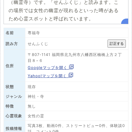
（幽霊寺）です。「せんふくじ」と読みます。こ
の場所では女性の幽霊が現れるといった噂がある
ため心霊スポットと呼ばれています。
名前
専福寺
せんふくじ
読み方
〒807-1141 福岡県北九州市八幡西区楠橋上方２丁
目８−６
住所
Googleマップを開く
Yahoo!マップを開く
状態
現存
ジャンル
神社・寺
特徴
無し
心霊現象
女性の霊
写真3枚、動画0件、ストリートビュー0件、体験談0
投稿情報
話、コメント0件