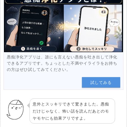
例：https://www.youtube.com/watch?v=***********
例：https://youtu.be/***********
投稿する
愚痴浄化アプリは、誰にも言えない愚痴を吐き出して浄化
できるアプリです。ちょっとした不満やイライラをお持ち
の方はぜひ試してみてください。
試してみる
意外とスッキリできて驚きました。愚痴
だけじゃなく、怖い話を読んだあとのモ
ヤモヤにも効果アリですよ。