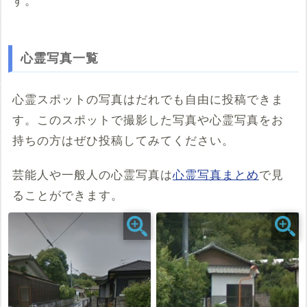
す。
こちらのサイト
※「共有HTML」はパソコンでしか取得できないようです
心霊写真一覧
※共有HTML
必須
心霊スポットの写真はだれでも自由に投稿できま
す。このスポットで撮影した写真や心霊写真をお
例：<iframe src="https://www.google.com/maps/embed?
pb=******" width="600" height="450" frameborder="0"
持ちの方はぜひ投稿してみてください。
style="border:0;" allowfullscreen="" aria-hidden="false"
tabindex="0"></iframe>
芸能人や一般人の心霊写真は
心霊写真まとめ
で見
コメント
ることができます。
投稿する