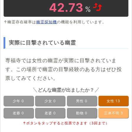
43.26
%
↑幽霊存在確率は
幽霊探知機
の機能を利用しています。
実際に目撃されている幽霊
専福寺では女性の幽霊が実際に目撃されていま
す。この場所で幽霊の目撃経験のある方はぜひ投
票してみてください。
どんな幽霊が出ましたか？
少年
0
少女
0
男性
0
女性
13
老爺
0
老婆
0
動物
0
正体不明
3
↑ボタンをタップすると投票できます（3回まで）