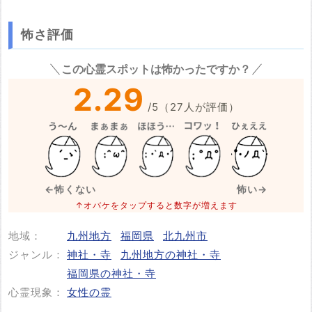
怖さ評価
※心霊体験談や怖い話はコメント欄での投稿をお願いします。
この心霊スポットは怖かったですか？
※事件・事故の内容
必須
2.29
/
5
（
27
人が評価）
※事件・事故が起きた日付
必須
←怖くない
怖い→
↑オバケをタップすると数字が増えます
地域：
九州地方
福岡県
北九州市
投稿する
ジャンル：
神社・寺
九州地方の神社・寺
福岡県の神社・寺
心霊現象：
女性の霊