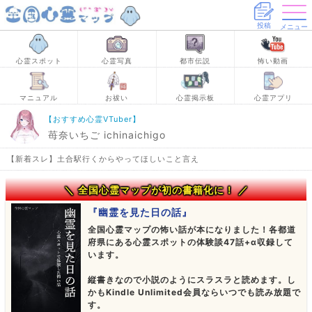
投稿
メニュー
心霊スポット
心霊写真
都市伝説
怖い動画
マニュアル
お祓い
心霊掲示板
心霊アプリ
【おすすめ心霊VTuber】
苺奈いちご ichinaichigo
【新着スレ】土合駅行くからやってほしいこと言え
＼ 全国心霊マップが初の書籍化に！ ／
『幽霊を見た日の話』
全国心霊マップの怖い話が本になりました！各都道
府県にある心霊スポットの体験談47話+α収録して
います。
縦書きなので小説のようにスラスラと読めます。し
かもKindle Unlimited会員ならいつでも読み放題で
す。