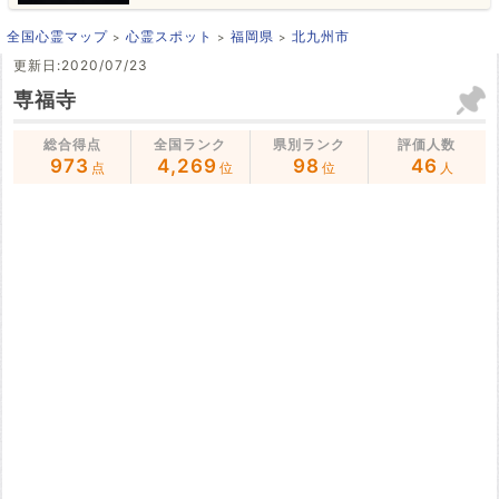
全国心霊マップ
心霊スポット
福岡県
北九州市
更新日:2020/07/23
専福寺
総合得点
全国ランク
県別ランク
評価人数
973
4,269
98
46
点
位
位
人