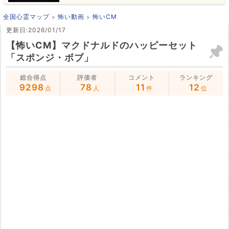
全国心霊マップ
怖い動画
怖いCM
更新日:2026/01/17
【怖いCM】マクドナルドのハッピーセット
「スポンジ・ボブ」
総合得点
評価者
コメント
ランキング
9298
78
11
12
点
人
件
位