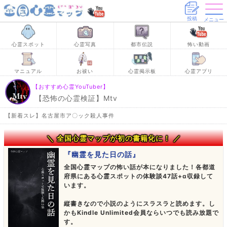
投稿
メニュー
心霊スポット
心霊写真
都市伝説
怖い動画
マニュアル
お祓い
心霊掲示板
心霊アプリ
【おすすめ心霊YouTuber】
【恐怖の心霊検証】Mtv
【新着スレ】名古屋市ア〇ック殺人事件
＼ 全国心霊マップが初の書籍化に！ ／
『幽霊を見た日の話』
全国心霊マップの怖い話が本になりました！各都道
府県にある心霊スポットの体験談47話+α収録して
います。
縦書きなので小説のようにスラスラと読めます。し
かもKindle Unlimited会員ならいつでも読み放題で
す。