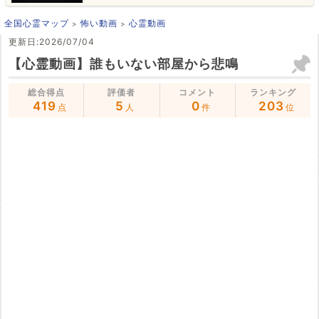
全国心霊マップ
怖い動画
心霊動画
更新日:2026/07/04
【心霊動画】誰もいない部屋から悲鳴
総合得点
評価者
コメント
ランキング
419
5
0
203
点
人
件
位