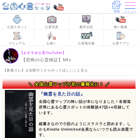
投稿
メニュー
心霊スポット
心霊写真
都市伝説
怖い動画
マニュアル
お祓い
心霊掲示板
心霊アプリ
【おすすめ心霊YouTuber】
【恐怖の心霊検証】Mtv
【新着スレ】土合駅行くからやってほしいこと言え
＼ 全国心霊マップが初の書籍化に！ ／
『幽霊を見た日の話』
全国心霊マップの怖い話が本になりました！各都道
府県にある心霊スポットの体験談47話+α収録して
います。
縦書きなので小説のようにスラスラと読めます。し
かもKindle Unlimited会員ならいつでも読み放題で
す。