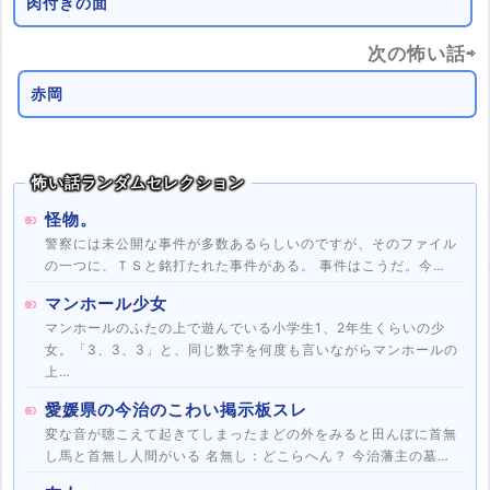
肉付きの面
次の怖い話⇨
赤岡
怖い話ランダムセレクション
怪物。
警察には未公開な事件が多数あるらしいのですが、そのファイル
の一つに、ＴＳと銘打たれた事件がある。 事件はこうだ。今…
マンホール少女
マンホールのふたの上で遊んでいる小学生1、2年生くらいの少
女。「3、3、3」と、同じ数字を何度も言いながらマンホールの
上…
愛媛県の今治のこわい掲示板スレ
変な音が聴こえて起きてしまったまどの外をみると田んぼに首無
し馬と首無し人間がいる 名無し：どこらへん？ 今治藩主の墓…