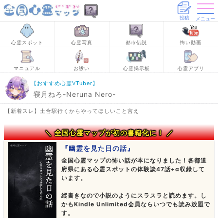
投稿
メニュー
心霊スポット
心霊写真
都市伝説
怖い動画
マニュアル
お祓い
心霊掲示板
心霊アプリ
【おすすめ心霊VTuber】
寝月ねろ-Neruna Nero-
【新着スレ】土合駅行くからやってほしいこと言え
＼ 全国心霊マップが初の書籍化に！ ／
『幽霊を見た日の話』
全国心霊マップの怖い話が本になりました！各都道
府県にある心霊スポットの体験談47話+α収録して
います。
縦書きなので小説のようにスラスラと読めます。し
かもKindle Unlimited会員ならいつでも読み放題で
す。