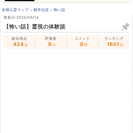
全国心霊マップ
都市伝説
怖い話
更新日:2025/06/14
【怖い話】霊視の体験談
総合得点
評価者
コメント
ランキング
424
9
0
1601
点
人
件
位