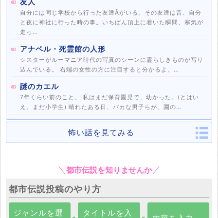
友人
自分には同じ学校から行った友達Âがいる。その友達は昔、自分
と夜に神社に行った時の事。いちばん頂上に着いた瞬間、寒気が
走っ…
アナベル・死霊館の人形
シスターがルーマニア時代の写真のシーンに霊らしきものが写り
込んでいる。 右端の女性の方に注目すると分かるよ。…
謎のカエル
7年くらい前のこと。 私はまだ保育園児で、幼かった。(とはい
え、まだ小学生) 晴れたある日、バカな男子らが、園の…
怖い話を見てみる
都市伝説を知りませんか
都市伝説投稿のやり方
ジャンルを選
タイトルを入