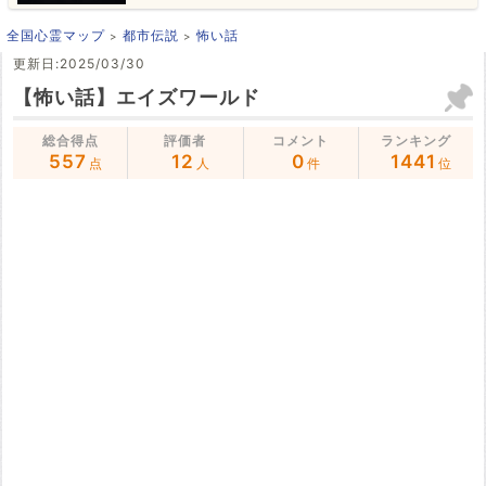
全国心霊マップ
都市伝説
怖い話
更新日:2025/03/30
【怖い話】エイズワールド
総合得点
評価者
コメント
ランキング
557
12
0
1441
点
人
件
位