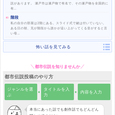
説があります。 瀬戸市は瀬戸物で有名で、その瀬戸物を全国的に
有…
階段
私の自分の部屋は2階にある。スライド式で鍵は付いていない。
ある日の朝、兄が階段から誰かが這い上がってくる音がすると言
い母…
怖い話を見てみる
都市伝説を知りませんか
都市伝説投稿のやり方
ジャンルを選
タイトルを入
➧
➧
内容を入力
ぶ
力
本当にあった話でも創作話でもどんどん