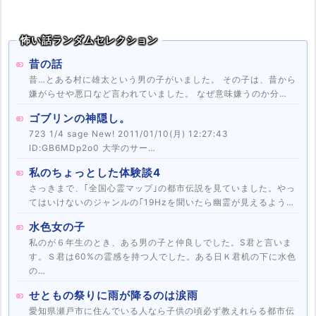
怖い話ランダムセレクション
昔の話
昔…とある村に雄太という男の子がいました。 その子は、昔から
嫌がらせや悪口など言われていました。 なぜ意味嫌うのか分…
ゴブリンの神隠し。
723 1/4 sage New! 2011/01/10(月) 12:27:43
ID:GB6MDp2o0 大学のサー…
私のちょっとした体験談4
さっきまで、｢全国心霊マップ｣の都市伝説を見ていました。やっ
てはいけないのジャンルの｢19Hzを聞いたら幽霊が見えるよう…
水色女の子
私のが６年生のとき、ある男の子と仲良しでした。S君と言いま
す。Ｓ君は60%の霊感を持つ人でした。ある日Ｋ君机の下に水色
の…
せともの祭りに雨が降るのは涙雨
愛知県瀬戸市に住んでいる人なら子供の頃必ず教えれらる都市伝