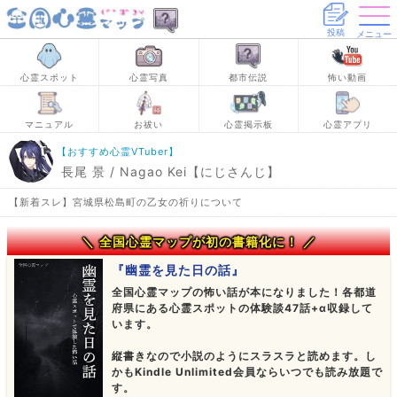
投稿
メニュー
心霊スポット
心霊写真
都市伝説
怖い動画
マニュアル
お祓い
心霊掲示板
心霊アプリ
【おすすめ心霊VTuber】
長尾 景 / Nagao Kei【にじさんじ】
【新着スレ】宮城県松島町の乙女の祈りについて
＼ 全国心霊マップが初の書籍化に！ ／
『幽霊を見た日の話』
全国心霊マップの怖い話が本になりました！各都道
府県にある心霊スポットの体験談47話+α収録して
います。
縦書きなので小説のようにスラスラと読めます。し
かもKindle Unlimited会員ならいつでも読み放題で
す。