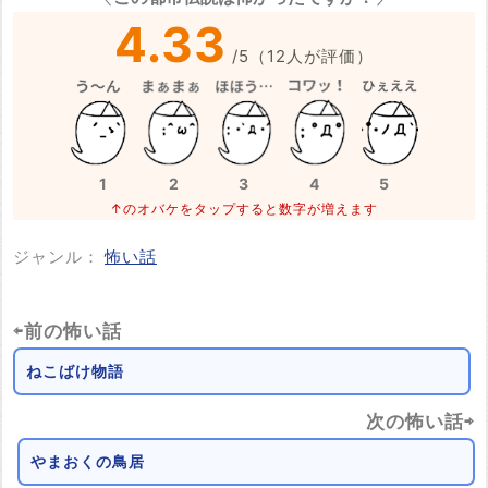
4.33
/
5
（
12
人が評価）
1
2
3
4
5
↑のオバケをタップすると数字が増えます
ジャンル：
怖い話
⇦前の怖い話
ねこばけ物語
次の怖い話⇨
やまおくの鳥居