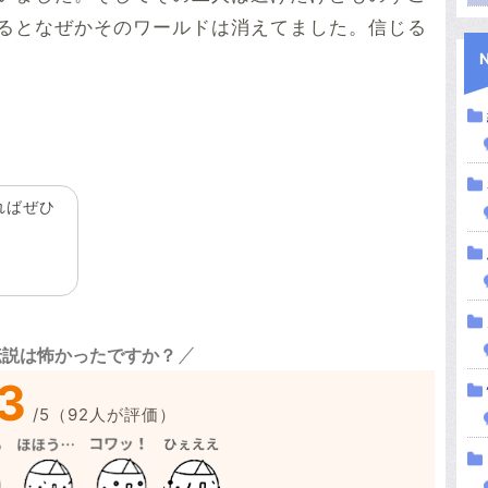
るとなぜかそのワールドは消えてました。信じる
ればぜひ
伝説は怖かったですか？
3
/
5
（
92
人が評価）