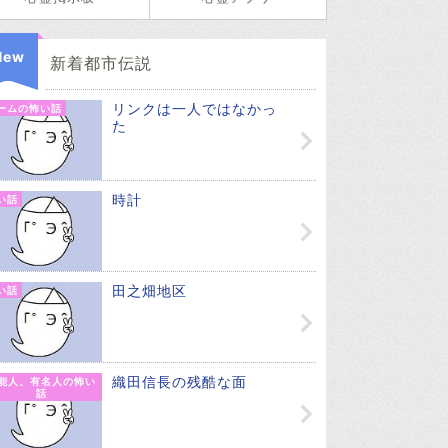
New
新着都市伝説
リンクは一人ではなかっ
ームの怖い話
た
時計
い話
田之畑地区
い話
織田信長の残酷な面
能人、有名人の怖い
話