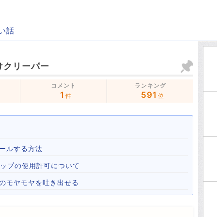
い話
けクリーパー
コメント
ランキング
1
591
件
位
ールする方法
心霊マップの使用許可について
心のモヤモヤを吐き出せる