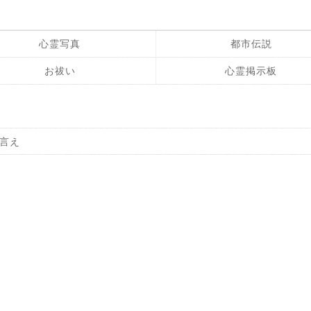
心霊写真
都市伝説
お祓い
心霊掲示板
言え