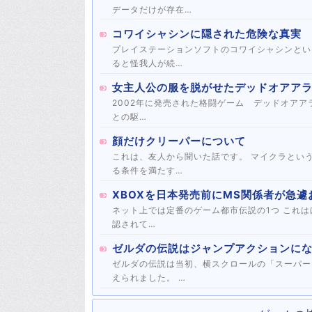
データだけが存在…
コワイシャシンに隠された危険な真実
プレイステーションソフトのコワイシャシンとい
ると怪我人が続…
女主人公の服を脱がせたデッドオアア
2002年に発売された格闘ゲーム デッドオアアライブ2 このゲームは三すくみシステムが導入さ
との駆…
顔だけクリーパーについて
これは、友人から聞いた話です。 マイクラとい
る条件を満たす…
XBOXを日本発売前にMS関係者が急
ネット上では定番のゲーム都市伝説の1つ これはほぼガセネタである。そういった類の事故があったという事実は確
認されて…
ゼルダの伝説はジャンプアクションに
ゼルダの伝説は当初、横スクロールの「スーパー
えられました。 …