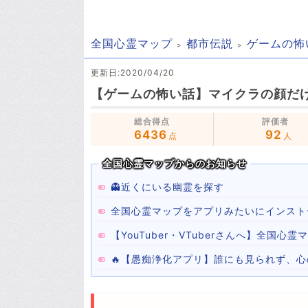
全国心霊マップ
都市伝説
ゲームの怖
更新日:2020/04/20
【ゲームの怖い話】マイクラの顔だ
総合得点
評価者
6436
92
点
人
全国心霊マップからのお知らせ
👻近くにいる幽霊を探す
全国心霊マップをアプリみたいにインスト
【YouTuber・VTuberさんへ】全国
🔥【愚痴浄化アプリ】誰にも見られず、