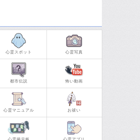
心霊スポット
心霊写真
都市伝説
怖い動画
心霊マニュアル
お祓い
心霊掲示板
心霊アプリ