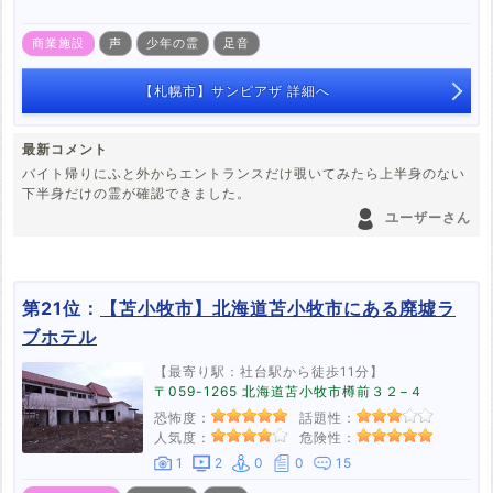
商業施設
声
少年の霊
足音
【札幌市】サンピアザ 詳細へ
最新コメント
バイト帰りにふと外からエントランスだけ覗いてみたら上半身のない
下半身だけの霊が確認できました。
ユーザーさん
第21位：
【苫小牧市】北海道苫小牧市にある廃墟ラ
ブホテル
【最寄り駅：社台駅から徒歩11分】
〒059-1265 北海道苫小牧市樽前３２−４
恐怖度：
話題性：
人気度：
危険性：
1
2
0
0
15