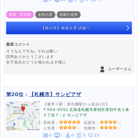
墓地・慰霊碑
女性の霊
自殺の名所
【旭川市】神居古潭 詳細へ
最新コメント
そうなんですね…それは酷い
説明ありがとうございます
女子高生がどうか報われます様に
ユーザーさん
第20位：
【札幌市】サンピアザ
【最寄り駅：新札幌駅から徒歩2分】
〒004-0052 北海道札幌市厚別区厚別中央２条
５丁目７−２ サンピアザ
恐怖度：
話題性：
人気度：
危険性：
0
1
0
0
23