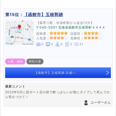
第15位：
【函館市】五稜郭跡
【最寄り駅：杉並町駅から徒歩12分】
〒040-0001 北海道函館市五稜郭町４４４４
恐怖度：
話題性：
人気度：
危険性：
0
0
0
2
21
公園・城跡
男性の霊
【函館市】五稜郭跡 詳細へ
最新コメント
2022年5月に貸ボート店の前で酔っぱらいが堀にダイブして死んでか
ら気をつけて！
ユーザーさん