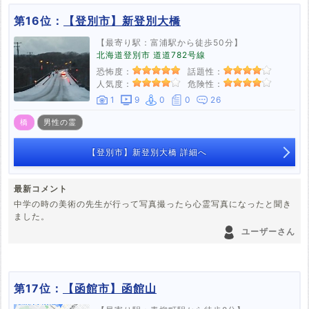
第16位：
【登別市】新登別大橋
【最寄り駅：富浦駅から徒歩50分】
北海道登別市 道道782号線
恐怖度：
話題性：
人気度：
危険性：
1
9
0
0
26
橋
男性の霊
【登別市】新登別大橋 詳細へ
最新コメント
中学の時の美術の先生が行って写真撮ったら心霊写真になったと聞き
ました。
ユーザーさん
第17位：
【函館市】函館山