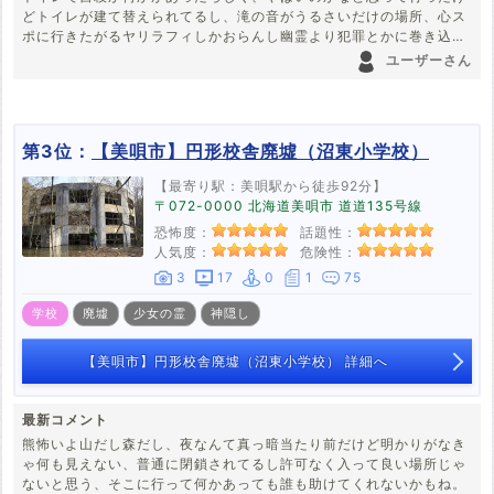
どトイレが建て替えられてるし、滝の音がうるさいだけの場所、心ス
ポに行きたがるヤリラフィしかおらんし幽霊より犯罪とかに巻き込ま
れる方が怖い、でも心霊写真は撮れる。
ユーザーさん
第3位：
【美唄市】円形校舎廃墟（沼東小学校）
【最寄り駅：美唄駅から徒歩92分】
〒072-0000 北海道美唄市 道道135号線
恐怖度：
話題性：
人気度：
危険性：
3
17
0
1
75
学校
廃墟
少女の霊
神隠し
【美唄市】円形校舎廃墟（沼東小学校） 詳細へ
最新コメント
熊怖いよ山だし森だし、夜なんて真っ暗当たり前だけど明かりがなき
ゃ何も見えない、普通に閉鎖されてるし許可なく入って良い場所じゃ
ないと思う、そこに行って何かあっても誰も助けてくれないかもね。