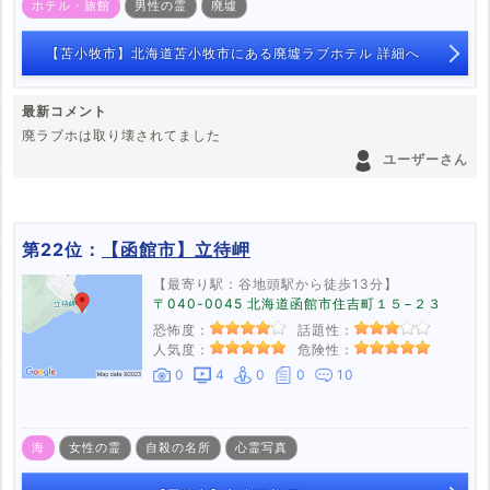
ホテル・旅館
男性の霊
廃墟
【苫小牧市】北海道苫小牧市にある廃墟ラブホテル 詳細へ
最新コメント
廃ラブホは取り壊されてました
ユーザーさん
第22位：
【函館市】立待岬
【最寄り駅：谷地頭駅から徒歩13分】
〒040-0045 北海道函館市住吉町１５−２３
恐怖度：
話題性：
人気度：
危険性：
0
4
0
0
10
海
女性の霊
自殺の名所
心霊写真