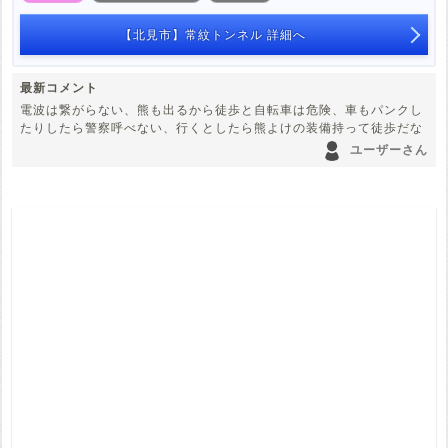
白老町
厚真町
洞爺湖町
平取町
【北見市】常紋トンネル 詳細へ
2件
1件
1件
1件
様似町
えりも町
音更町
上士幌町
2件
1件
3件
2件
最新コメント
電波は繋がらない、熊も出るから徒歩と自転車は危険、車もパンクし
鹿追町
中札内村
池田町
足寄町
たりしたら警察呼べない、行くとしたら熊よけの装備持って徒歩だな
1件
1件
1件
3件
ユーザーさん
厚岸町
弟子屈町
白糠町
中標津町
1件
1件
2件
2件
標津町
1件