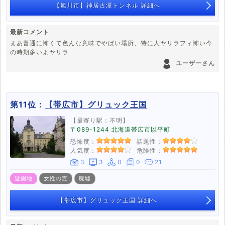
【旭川市】神居古潭トンネル 詳細へ
最新コメント
まあ普通に怖くて色んな意味でやばい場所、特に人ヤリラフィ怖い今
の時期多いよヤリラ
ユーザーさん
第11位：
【帯広市】グリュック王国
【最寄り駅：不明】
〒089-1244 北海道帯広市以平町
恐怖度：
話題性：
人気度：
危険性：
3
3
0
0
21
遊園地
女性の霊
廃墟
【帯広市】グリュック王国 詳細へ