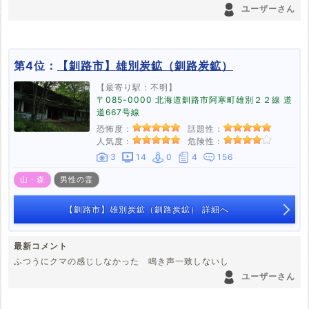
ユーザーさん
第4位：
【釧路市】雄別炭鉱（釧路炭鉱）
【最寄り駅：不明】
〒085-0000 北海道釧路市阿寒町雄別２２線 道
道667号線
恐怖度：
話題性：
人気度：
危険性：
3
14
0
4
156
山・森
男性の霊
【釧路市】雄別炭鉱（釧路炭鉱） 詳細へ
最新コメント
ふつうにクマの感じしなかった 鳴き声一致しないし
ユーザーさん