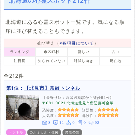
北海道の心霊スポット212件
2件
3件
7件
2件
4件
4件
2件
13件
47件
4件
16件
26件
石狩市
北斗市
松前町
七飯町
祟り
1件
3件
1件
1件
4件
北海道にある心霊スポット一覧です。気になる順
乙部町
せたな町
喜茂別町
岩内町
序に並び替えることもできます。
1件
1件
1件
1件
積丹町
古平町
由仁町
栗山町
並び替え（
※各項目について
）
2件
1件
1件
3件
ランキング
市区町村
新しい
古い
月形町
新十津川町
鷹栖町
東神楽町
1件
1件
2件
1件
注目度
知られていない
肝試し向き
現在地
当麻町
上川町
東川町
南富良野町
1件
4件
3件
2件
全212件
占冠村
幌加内町
羽幌町
天塩町
第1位：
【北見市】常紋トンネル
1件
1件
1件
2件
豊富町
美幌町
津別町
斜里町
【最寄り駅：西留辺蘂駅から徒歩92分】
2件
1件
1件
3件
〒091-0021 北海道北見市留辺蘂町金華
恐怖度：
話題性：
清里町
小清水町
佐呂間町
遠軽町
人気度：
危険性：
1件
2件
2件
1件
3
12
0
0
93
湧別町
滝上町
豊浦町
壮瞥町
1件
2件
3件
3件
トンネル
2chオカルト住民
男性の霊