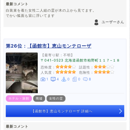
最新コメント
白装束を着た女性二人組の霊が木の上から見てます。
でかい狐面も宙に浮いてます
ユーザーさん
第26位：
【函館市】恵山モンテローザ
【最寄り駅：不明】
〒041-0523 北海道函館市柏野町１１７−１８
恐怖度：
話題性：
人気度：
危険性：
1
4
0
0
8
ホテル・旅館
廃墟
女性の霊
【函館市】恵山モンテローザ 詳細へ
最新コメント