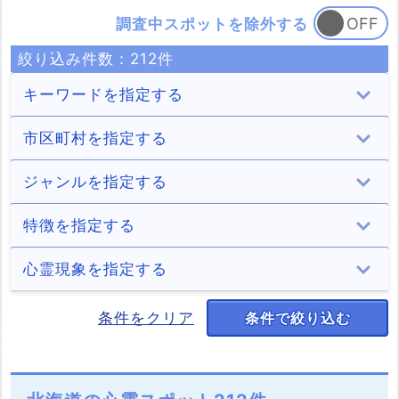
調査中スポットを除外する
絞り込み件数：
212
件
キーワードを指定する
市区町村を指定する
札幌市
函館市
小樽市
旭川市
ジャンルを指定する
30件
13件
5件
10件
室蘭市
釧路市
帯広市
北見市
トンネル
病院
学校
住居
特徴を指定する
2件
4件
4件
4件
20件
2件
5件
9件
夕張市
岩見沢市
網走市
苫小牧市
ホテル・旅館
商業施設
遊園地
山・森
2chオカルト住
三大心霊スポッ
神隠し
デートスポット
心霊現象を指定する
民
ト
1件
7件
5件
8件
16件
7件
2件
8件
1件
2件
1件
1件
稚内市
美唄市
芦別市
江別市
道・峠
公園・城跡
墓地・慰霊碑
海
少年の霊
少女の霊
男性の霊
女性の霊
条件をクリア
条件で絞り込む
パワースポット
キャンプ場
稲川淳二
自殺の名所
3件
1件
3件
2件
8件
33件
20件
11件
14件
14件
69件
97件
4件
3件
1件
10件
赤平市
紋別市
三笠市
千歳市
湖（池）・ダム
川・滝
橋
神社・寺
老婆の霊
動物の霊
正体不明の霊
足音
宜保愛子
廃墟
火事
解体済み
1件
3件
2件
5件
16件
14件
12件
6件
3件
3件
8件
9件
2件
39件
2件
10件
深川市
登別市
恵庭市
北広島市
駅・踏切
樹木
村・集落
その他
声
ラップ音
人影
心霊写真