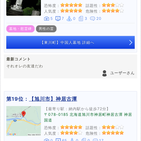
恐怖度：
話題性：
人気度：
危険性：
5
7
0
3
20
墓地・慰霊碑
男性の霊
【東川町】中国人墓地 詳細へ
最新コメント
それオレの友達だわ
ユーザーさん
第19位：
【旭川市】神居古潭
【最寄り駅：納内駅から徒歩72分】
〒078-0185 北海道旭川市神居町神居古潭 神居
国道
恐怖度：
話題性：
人気度：
危険性：
0
65
0
0
17