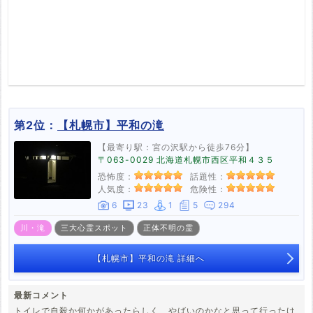
第2位：
【札幌市】平和の滝
【最寄り駅：宮の沢駅から徒歩76分】
〒063-0029 北海道札幌市西区平和４３５
恐怖度：
話題性：
人気度：
危険性：
6
23
1
5
294
川・滝
三大心霊スポット
正体不明の霊
【札幌市】平和の滝 詳細へ
最新コメント
トイレで自殺か何かがあったらしく、やばいのかなと思って行ったけ