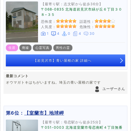
【最寄り駅：志文駅から徒歩36分】
〒068-0835 北海道岩見沢市緑が丘６丁目３０
８−３５
恐怖度：
話題性：
人気度：
危険性：
1
4
0
4
30
住居
廃墟
心霊写真
男性の霊
【岩見沢市】青い屋根の家 詳細へ
最新コメント
オウマガトキはちがいますね。埼玉の青い屋根の家です
ユーザーさん
第6位：
【室蘭市】地球岬
【最寄り駅：母恋駅から徒歩25分】
〒051-0003 北海道室蘭市母恋南町４丁目無番