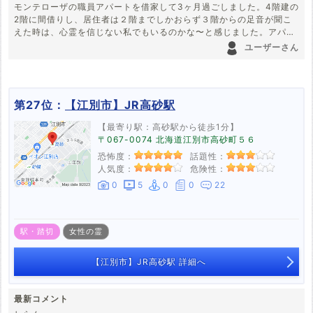
モンテローザの職員アパートを借家して3ヶ月過ごしました。4階建の
2階に間借りし、居住者は２階までしかおらず３階からの足音が聞こ
えた時は、心霊を信じない私でもいるのかな〜と感じました。アパー
ト向かえは墓場が広がる絶叫スポットです
ユーザーさん
第27位：
【江別市】JR高砂駅
【最寄り駅：高砂駅から徒歩1分】
〒067-0074 北海道江別市高砂町５６
恐怖度：
話題性：
人気度：
危険性：
0
5
0
0
22
駅・踏切
女性の霊
【江別市】JR高砂駅 詳細へ
最新コメント