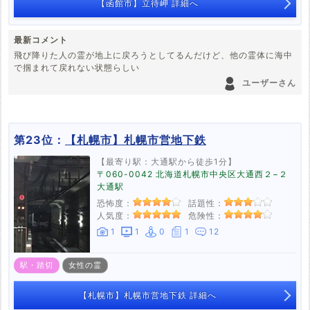
【函館市】立待岬 詳細へ
最新コメント
飛び降りた人の霊が地上に戻ろうとしてるんだけど、他の霊体に海中
で掴まれて戻れない状態らしい
ユーザーさん
第23位：
【札幌市】札幌市営地下鉄
【最寄り駅：大通駅から徒歩1分】
〒060-0042 北海道札幌市中央区大通西２−２
大通駅
恐怖度：
話題性：
人気度：
危険性：
1
1
0
1
12
駅・踏切
女性の霊
【札幌市】札幌市営地下鉄 詳細へ