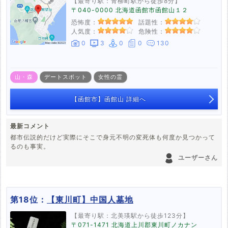
【最寄り駅：青柳町駅から徒歩8分】
〒040-0000 北海道函館市函館山１２
恐怖度：
話題性：
人気度：
危険性：
0
3
0
0
130
山・森
デートスポット
女性の霊
【函館市】函館山 詳細へ
最新コメント
都市伝説的だけど実際にそこで身元不明の変死体も何度か見つかって
るのも事実。
ユーザーさん
第18位：
【東川町】中国人墓地
【最寄り駅：北美瑛駅から徒歩123分】
〒071-1471 北海道上川郡東川町ノカナン