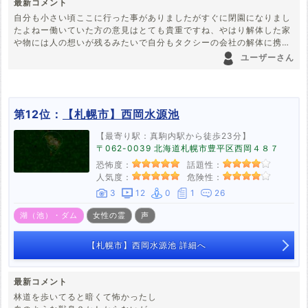
最新コメント
自分も小さい頃ここに行った事がありましたがすぐに閉園になりまし
たよねー働いていた方の意見はとても貴重ですね、やはり解体した家
や物には人の想いが残るみたいで自分もタクシーの会社の解体に携わ
った時おじさんの幽霊を感じました。しかもその霊を視たのは自分だ
ユーザーさん
けじゃ無かったので余計に怖かった
第12位：
【札幌市】西岡水源池
【最寄り駅：真駒内駅から徒歩23分】
〒062-0039 北海道札幌市豊平区西岡４８７
恐怖度：
話題性：
人気度：
危険性：
3
12
0
1
26
湖（池）・ダム
女性の霊
声
【札幌市】西岡水源池 詳細へ
最新コメント
林道を歩いてると暗くて怖かったし