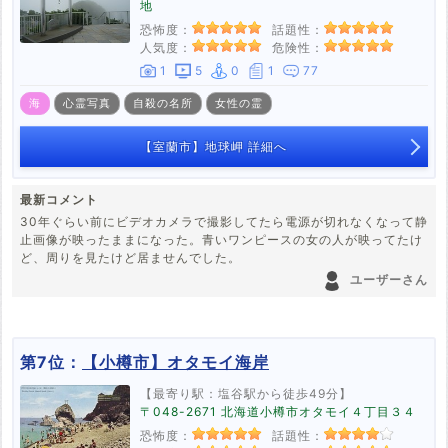
地
恐怖度：
話題性：
人気度：
危険性：
1
5
0
1
77
海
心霊写真
自殺の名所
女性の霊
【室蘭市】地球岬 詳細へ
最新コメント
30年ぐらい前にビデオカメラで撮影してたら電源が切れなくなって静
止画像が映ったままになった。青いワンピースの女の人が映ってたけ
ど、周りを見たけど居ませんでした。
ユーザーさん
第7位：
【小樽市】オタモイ海岸
【最寄り駅：塩谷駅から徒歩49分】
〒048-2671 北海道小樽市オタモイ４丁目３４
恐怖度：
話題性：