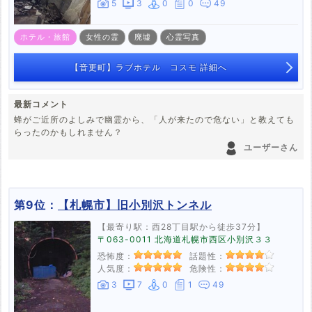
5
3
0
0
49
ホテル・旅館
女性の霊
廃墟
心霊写真
【音更町】ラブホテル コスモ 詳細へ
最新コメント
蜂がご近所のよしみで幽霊から、「人が来たので危ない」と教えても
らったのかもしれません？
ユーザーさん
第9位：
【札幌市】旧小別沢トンネル
【最寄り駅：西28丁目駅から徒歩37分】
〒063-0011 北海道札幌市西区小別沢３３
恐怖度：
話題性：
人気度：
危険性：
3
7
0
1
49