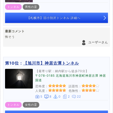
トンネル
男性の霊
【札幌市】旧小別沢トンネル 詳細へ
最新コメント
怖そう
ユーザーさん
第10位：
【旭川市】神居古潭トンネル
【最寄り駅：納内駅から徒歩70分】
〒078-0185 北海道旭川市神居町神居古潭 神居
国道
恐怖度：
話題性：
人気度：
危険性：
5
8
0
2
22
トンネル
女性の霊