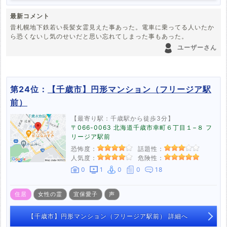
最新コメント
昔札幌地下鉄若い長髪女霊見えた事あった。電車に乗ってる人いたか
ら恐くないし気のせいだと思い忘れてしまった事もあった。
ユーザーさん
第24位：
【千歳市】円形マンション（フリージア駅
前）
【最寄り駅：千歳駅から徒歩3分】
〒066-0063 北海道千歳市幸町６丁目１−８ フ
リージア駅前
恐怖度：
話題性：
人気度：
危険性：
0
1
0
0
18
住居
女性の霊
宜保愛子
声
【千歳市】円形マンション（フリージア駅前） 詳細へ