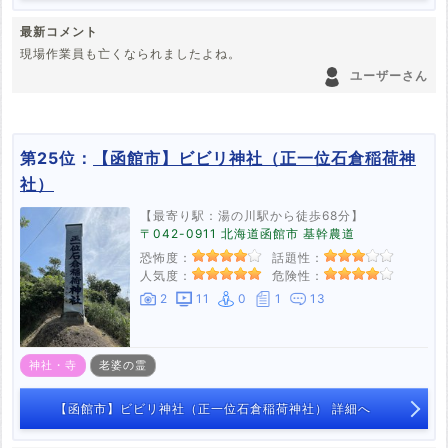
最新コメント
現場作業員も亡くなられましたよね。
ユーザーさん
第25位：
【函館市】ビビリ神社（正一位石倉稲荷神
社）
【最寄り駅：湯の川駅から徒歩68分】
〒042-0911 北海道函館市 基幹農道
恐怖度：
話題性：
人気度：
危険性：
2
11
0
1
13
神社・寺
老婆の霊
【函館市】ビビリ神社（正一位石倉稲荷神社） 詳細へ