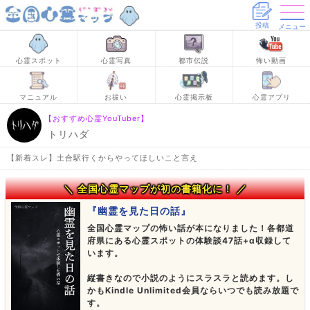
投稿
メニュー
心霊スポット
心霊写真
都市伝説
怖い動画
マニュアル
お祓い
心霊掲示板
心霊アプリ
【おすすめ心霊YouTuber】
トリハダ
【新着スレ】土合駅行くからやってほしいこと言え
＼ 全国心霊マップが初の書籍化に！ ／
『幽霊を見た日の話』
全国心霊マップの怖い話が本になりました！各都道
府県にある心霊スポットの体験談47話+α収録して
います。
縦書きなので小説のようにスラスラと読めます。し
かもKindle Unlimited会員ならいつでも読み放題で
す。