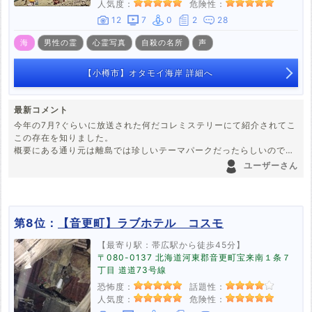
人気度：
危険性：
12
7
0
2
28
海
男性の霊
心霊写真
自殺の名所
声
【小樽市】オタモイ海岸 詳細へ
最新コメント
今年の7月?ぐらいに放送された何だコレミステリーにて紹介されてこ
この存在を知りました。
概要にある通り元は離島では珍しいテーマパークだったらしいのです
が、潮風にさらされ劣化してしまった配電盤が原因で火事になってし
ユーザーさん
まい、そのまま復旧することなく閉園してしまったそうです。番組で
放送されていたのはここまでで、実際にはこの地で多くの方々が亡く
なっていることをこのサイトで知りました。特にJR北海道の社長さん
のご遺体が発見されたことには驚きを隠せません。
第8位：
【音更町】ラブホテル コスモ
【最寄り駅：帯広駅から徒歩45分】
〒080-0137 北海道河東郡音更町宝来南１条７
丁目 道道73号線
恐怖度：
話題性：
人気度：
危険性：