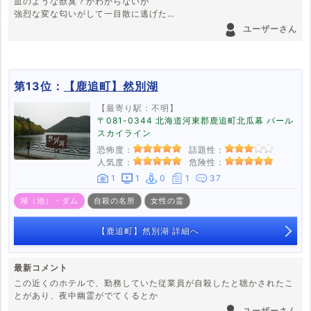
血のような獣臭？かわからないが
強烈な変な匂いがして一目散に逃げた
それと、林道に入る前に友達が
ユーザーさん
四つん這いで裸のおじさんが
すごい速さで消えたとも言ってて不気味
第13位：
【鹿追町】然別湖
【最寄り駅：不明】
〒081-0344 北海道河東郡鹿追町北瓜幕 パール
スカイライン
恐怖度：
話題性：
人気度：
危険性：
1
1
0
1
37
湖（池）・ダム
自殺の名所
女性の霊
【鹿追町】然別湖 詳細へ
最新コメント
この近くのホテルで、勤務していた従業員が自殺したと聴かされたこ
とがあり、夜中幽霊がでてくるとか
ユーザーさん