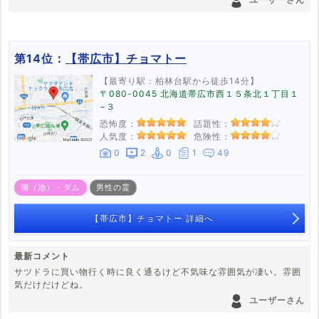
第14位：
【帯広市】チョマトー
【最寄り駅：柏林台駅から徒歩14分】
〒080-0045 北海道帯広市西１５条北１丁目１
−３
恐怖度：
話題性：
人気度：
危険性：
0
2
0
1
49
湖（池）・ダム
男性の霊
【帯広市】チョマトー 詳細へ
最新コメント
サツドラに買い物行く時に良く通るけど不気味な雰囲気が凄い。雰囲
気だけだけどね。
ユーザーさん