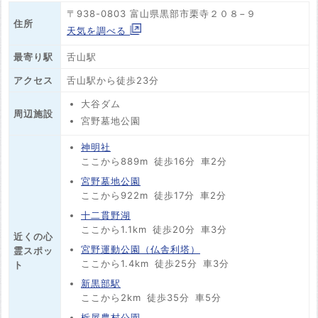
〒938-0803 富山県黒部市栗寺２０８−９
住所
天気を調べる
最寄り駅
舌山駅
アクセス
舌山駅から徒歩23分
大谷ダム
周辺施設
宮野墓地公園
神明社
ここから889m
徒歩16分
車2分
宮野墓地公園
ここから922m
徒歩17分
車2分
十二貫野湖
ここから1.1km
徒歩20分
車3分
近くの心
宮野運動公園（仏舎利塔）
霊スポッ
ここから1.4km
徒歩25分
車3分
ト
新黒部駅
ここから2km
徒歩35分
車5分
栃屋農村公園