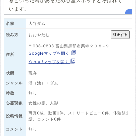
るといった噂があるため心霊スポットと呼ばれて
います。
名前
大谷ダム
おおやだむ
読み方
〒938-0803 富山県黒部市栗寺２０８−９
Googleマップを開く
住所
Yahoo!マップを開く
状態
現存
ジャンル
湖（池）・ダム
特徴
無し
心霊現象
女性の霊、人影
写真0枚、動画0件、ストリートビュー0件、体験談2
投稿情報
話、コメント0件
コメント
無し