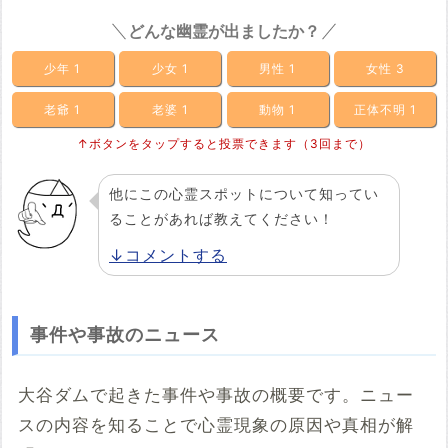
どんな幽霊が出ましたか？
少年
1
少女
1
男性
1
女性
3
老爺
1
老婆
1
動物
1
正体不明
1
↑ボタンをタップすると投票できます（3回まで）
他にこの心霊スポットについて知ってい
ることがあれば教えてください！
↓コメントする
事件や事故のニュース
大谷ダムで起きた事件や事故の概要です。ニュー
スの内容を知ることで心霊現象の原因や真相が解