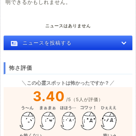
明できるかもしれません。
ニュースはありません
ニュースを投稿する
怖さ評価
※心霊体験談や怖い話はコメント欄での投稿をお願いします。
この心霊スポットは怖かったですか？
※事件・事故の内容
必須
3.40
/
5
（
5
人が評価）
※事件・事故が起きた日付
必須
←怖くない
怖い→