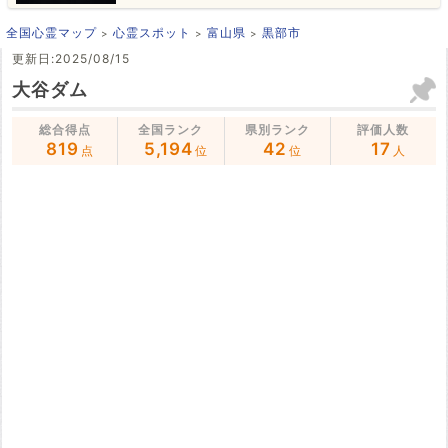
全国心霊マップ
心霊スポット
富山県
黒部市
更新日:2025/08/15
大谷ダム
総合得点
全国ランク
県別ランク
評価人数
819
5,194
42
17
点
位
位
人