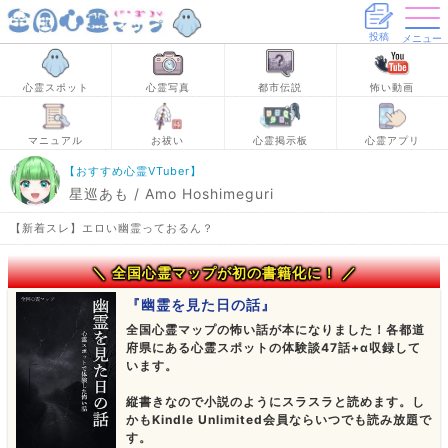
投稿
メニュー
心霊スポット
心霊写真
都市伝説
怖い動画
マニュアル
お祓い
心霊掲示板
心霊アプリ
【おすすめ心霊VTuber】
星巡あも / Amo Hoshimeguri
【新着スレ】エロい幽霊っておるん？
＼ 全国心霊マップが初の書籍化に！ ／
『幽霊を見た日の話』
全国心霊マップの怖い話が本になりました！各都道
府県にある心霊スポットの体験談47話+α収録して
います。
縦書きなので小説のようにスラスラと読めます。し
かもKindle Unlimited会員ならいつでも読み放題で
す。