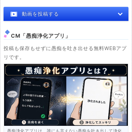
動画を投稿する
CM「愚痴浄化アプリ」
投稿も保存もせずに愚痴を吐き出せる無料WEBアプ
※YouTubeのURL
リです。
必須
例：https://www.youtube.com/watch?v=***********
例：https://youtu.be/***********
投稿する
愚痴浄化アプリは、誰にも言えない愚痴を吐き出して浄化