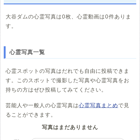
大谷ダムの心霊写真は0枚、心霊動画は0件ありま
す。
こちらのサイト
※「共有HTML」はパソコンでしか取得できないようです
心霊写真一覧
※共有HTML
必須
心霊スポットの写真はだれでも自由に投稿できま
す。このスポットで撮影した写真や心霊写真をお
例：<iframe src="https://www.google.com/maps/embed?
pb=******" width="600" height="450" frameborder="0"
持ちの方はぜひ投稿してみてください。
style="border:0;" allowfullscreen="" aria-hidden="false"
tabindex="0"></iframe>
芸能人や一般人の心霊写真は
心霊写真まとめ
で見
コメント
ることができます。
写真はまだありません