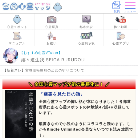
投稿
メニュー
心霊スポット
心霊写真
都市伝説
怖い動画
マニュアル
お祓い
心霊掲示板
心霊アプリ
【おすすめ心霊VTuber】
縷々道生我 SEIGA RURUDOU
【新着スレ】宮城県松島町の乙女の祈りについて
＼ 全国心霊マップが初の書籍化に！ ／
『幽霊を見た日の話』
全国心霊マップの怖い話が本になりました！各都道
府県にある心霊スポットの体験談47話+α収録して
います。
縦書きなので小説のようにスラスラと読めます。し
かもKindle Unlimited会員ならいつでも読み放題で
す。