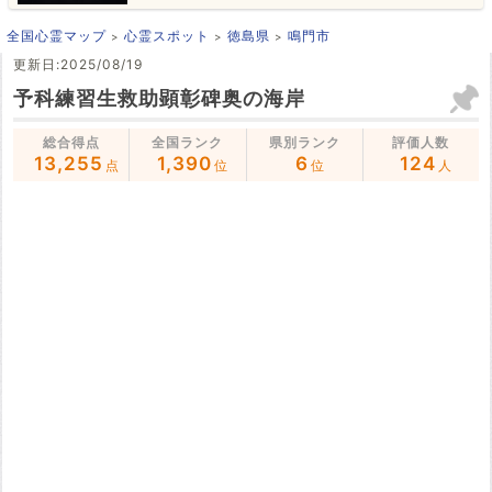
全国心霊マップ
心霊スポット
徳島県
鳴門市
更新日:2025/08/19
予科練習生救助顕彰碑奥の海岸
総合得点
全国ランク
県別ランク
評価人数
13,255
1,390
6
124
点
位
位
人