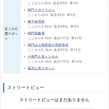
ここから1.4km
徒歩25分
車3分
鳴門スカイライン
ここから2km
徒歩36分
車5分
網干休憩所
ここから3.8km
徒歩69分
車9分
近くの心
鳴門競艇場
霊スポッ
ここから6.5km
徒歩117分
車15分
ト
鳴門山上病院前の高砂海岸
ここから5.3km
徒歩95分
車12分
小鳴門人道トンネル
ここから6.4km
徒歩115分
車15分
最恐心霊スポット
ストリートビュー
ストリートビューはまだありません