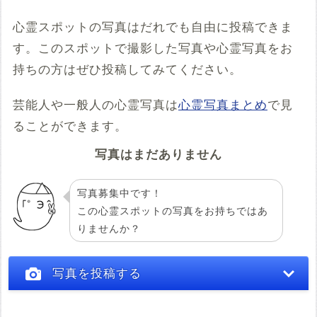
※共有HTML
必須
心霊スポットの写真はだれでも自由に投稿できま
す。このスポットで撮影した写真や心霊写真をお
例：<iframe src="https://www.google.com/maps/embed?
pb=******" width="600" height="450" frameborder="0"
持ちの方はぜひ投稿してみてください。
style="border:0;" allowfullscreen="" aria-hidden="false"
tabindex="0"></iframe>
芸能人や一般人の心霊写真は
心霊写真まとめ
で見
コメント
ることができます。
写真はまだありません
写真募集中です！
この心霊スポットの写真をお持ちではあ
りませんか？
投稿する
写真を投稿する