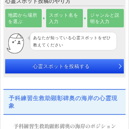
心霊スポット投稿のやり方
地図から場所
スポット名を
ジャンルと説
➧
➧
を選ぶ
入力
明を入力
あなたが知っている心霊スポットをぜひ
教えてください
心霊スポットを投稿する
予科練習生救助顕彰碑奥の海岸の心霊現
象