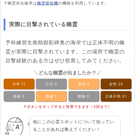
↑幽霊存在確率は
幽霊探知機
の機能を利用しています。
実際に目撃されている幽霊
予科練習生救助顕彰碑奥の海岸では正体不明の幽
霊が実際に目撃されています。この場所で幽霊の
目撃経験のある方はぜひ投票してみてください。
どんな幽霊が出ましたか？
少年
11
少女
0
男性
2
女性
25
老爺
0
老婆
1
動物
0
正体不明
31
↑ボタンをタップすると投票できます（3回まで）
他にこの心霊スポットについて知ってい
ることがあれば教えてください！