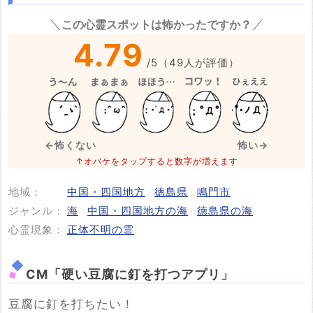
この心霊スポットは怖かったですか？
※心霊体験談や怖い話はコメント欄での投稿をお願いします。
4.79
※事件・事故の内容
必須
/
5
（
49
人が評価）
←怖くない
怖い→
※事件・事故が起きた日付
必須
↑オバケをタップすると数字が増えます
地域：
中国・四国地方
徳島県
鳴門市
ジャンル：
海
中国・四国地方の海
徳島県の海
投稿する
心霊現象：
正体不明の霊
CM「硬い豆腐に釘を打つアプリ」
豆腐に釘を打ちたい！