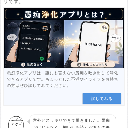
※YouTubeのURL
リです。
必須
例：https://www.youtube.com/watch?v=***********
例：https://youtu.be/***********
投稿する
愚痴浄化アプリは、誰にも言えない愚痴を吐き出して浄化
できるアプリです。ちょっとした不満やイライラをお持ち
の方はぜひ試してみてください。
試してみる
意外とスッキリできて驚きました。愚痴
だけじゃなく、怖い話を読んだあとのモ