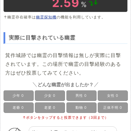
2.59
%
↑幽霊存在確率は
幽霊探知機
の機能を利用しています。
実際に目撃されている幽霊
箕作城跡では幽霊の目撃情報は無しが実際に目撃
されています。この場所で幽霊の目撃経験のある
方はぜひ投票してみてください。
どんな幽霊が出ましたか？
少年
0
少女
0
男性
0
女性
0
老爺
0
老婆
0
動物
0
正体不明
0
↑ボタンをタップすると投票できます（3回まで）