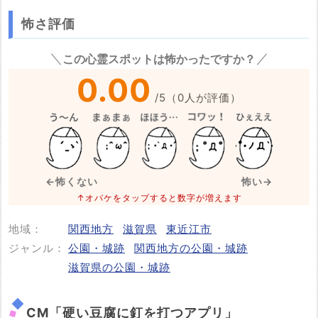
怖さ評価
※心霊体験談や怖い話はコメント欄での投稿をお願いします。
この心霊スポットは怖かったですか？
※事件・事故の内容
必須
0.00
/
5
（
0
人が評価）
※事件・事故が起きた日付
必須
←怖くない
怖い→
↑オバケをタップすると数字が増えます
地域：
関西地方
滋賀県
東近江市
投稿する
ジャンル：
公園・城跡
関西地方の公園・城跡
滋賀県の公園・城跡
CM「硬い豆腐に釘を打つアプリ」