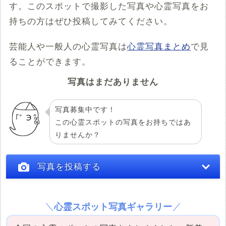
す。このスポットで撮影した写真や心霊写真をお
例：<iframe src="https://www.google.com/maps/embed?
pb=******" width="600" height="450" frameborder="0"
持ちの方はぜひ投稿してみてください。
style="border:0;" allowfullscreen="" aria-hidden="false"
tabindex="0"></iframe>
芸能人や一般人の心霊写真は
心霊写真まとめ
で見
コメント
ることができます。
写真はまだありません
写真募集中です！
この心霊スポットの写真をお持ちではあ
りませんか？
投稿する
写真を投稿する
心霊スポット写真ギャラリー