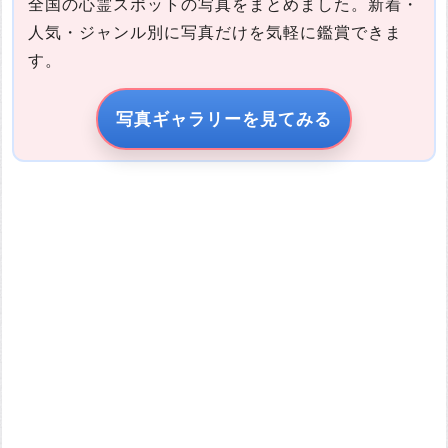
全国の心霊スポットの写真をまとめました。新着・
人気・ジャンル別に写真だけを気軽に鑑賞できま
す。
写真の説明
写真ギャラリーを見てみる
引用元URL
他サイトの画像を無断で転載することは法律で禁止されていま
す。 画像をお借りする場合は事前に権利者から許可を貰ってくだ
さい。
またその際は必ず引用元のURLを入力してください。
投稿する