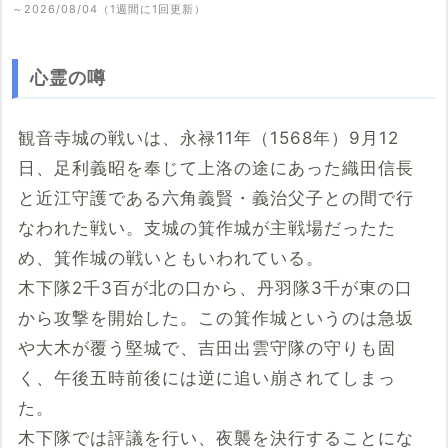
～2026/08/04（1週間に1回更新）
心霊の噂
観音寺城の戦いは、永禄11年（1568年）9月12
日、足利義昭を奉じて上洛の途にあった織田信長
と近江守護である六角義賢・義治父子との間で行
なわれた戦い。支城の箕作城が主戦場だったた
め、箕作城の戦いともいわれている。
木下隊2千3百が北の口から、丹羽隊3千が東の口
から攻撃を開始した。この箕作城というのは急坂
や大木が覆う堅城で、吉田出雲守隊の守りも固
く、午後五時前後には逆に追い崩されてしまっ
た。
木下隊では評議を行い、夜襲を決行することにな