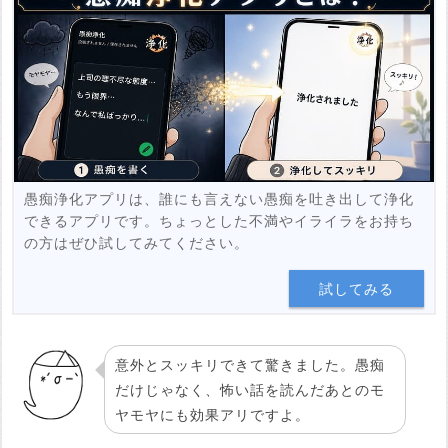
例：https://www.youtube.com/watch?v=***********
例：https://youtu.be/***********
投稿する
愚痴浄化アプリは、誰にも言えない愚痴を吐き出して浄化
できるアプリです。ちょっとした不満やイライラをお持ち
の方はぜひ試してみてください。
試してみる
意外とスッキリできて驚きました。愚痴
だけじゃなく、怖い話を読んだあとのモ
ヤモヤにも効果アリですよ。