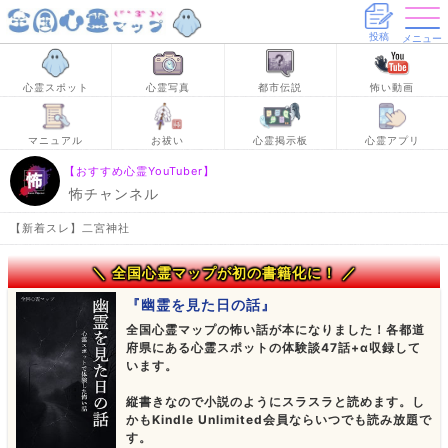
投稿
メニュー
心霊スポット
心霊写真
都市伝説
怖い動画
マニュアル
お祓い
心霊掲示板
心霊アプリ
【おすすめ心霊YouTuber】
怖チャンネル
【新着スレ】二宮神社
＼ 全国心霊マップが初の書籍化に！ ／
『幽霊を見た日の話』
全国心霊マップの怖い話が本になりました！各都道
府県にある心霊スポットの体験談47話+α収録して
います。
縦書きなので小説のようにスラスラと読めます。し
かもKindle Unlimited会員ならいつでも読み放題で
す。