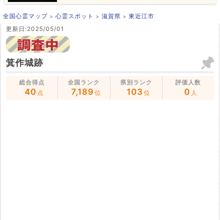
全国心霊マップ
心霊スポット
滋賀県
東近江市
更新日:2025/05/01
箕作城跡
総合得点
全国ランク
県別ランク
評価人数
40
7,189
103
0
点
位
位
人