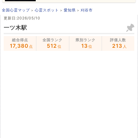
全国心霊マップ
心霊スポット
愛知県
刈谷市
更新日:2026/05/10
一ツ木駅
総合得点
全国ランク
県別ランク
評価人数
17,380
512
13
213
点
位
位
人