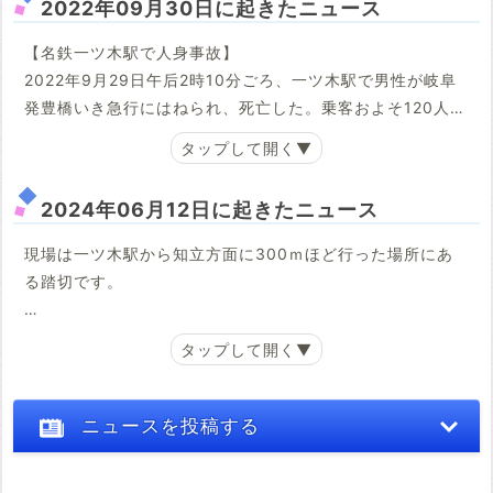
2022年09月30日に起きたニュース
通過しようとした豊橋行きの急行列車に女性がはねられ、
その場で死亡が確認されました。男性運転士(34)は「線路
【名鉄一ツ木駅で人身事故】
上にうつ伏せになっていた人影を発見した」と話してい
2022年9月29日午后2時10分ごろ、一ツ木駅で男性が岐阜
て、乗客と乗員およそ80人にケガはありませんでした。
発豊橋いき急行にはねられ、死亡した。乗客およそ120人に
けがはなかった。
女性のものとみられるカバンが見つかり、所持品などから
10代の女性とみられ、警察は自殺の可能性が高いとみて調
刈谷警察署によると、33才の男性運転士がホームの線路上
2024年06月12日に起きたニュース
べています。この事故の影響で、名鉄名古屋本線は新安城
におる男性をみつけた。
～豊明駅間で約2時間にわたり運転見合わせとなりました。
(中日新聞： 2022年9月30日)
現場は一ツ木駅から知立方面に300ｍほど行った場所にあ
(東海テレビ 2022/9/25(日) 12:59配信)
る踏切です。
【手押し車の80代女性が踏切内で急行列車にはねられ死
亡 名鉄名古屋本線 愛知・刈谷市】
愛知県刈谷市の名鉄名古屋本線の踏切で手押し車を押して
いた82歳の女性が列車にはねられ死亡しました。
ニュースを投稿する
警察によりますと、午前8時54分ごろ、刈谷市の名鉄名古