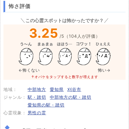
屋本線一ツ木駅と知立駅間の踏切で急行列車が女性をはね
怖さ評価
ました。女性は近くに住むｘｘｘｘさん(82)で、現場で死
※心霊体験談や怖い話はコメント欄での投稿をお願いします。
亡が確認されました。約100人の乗客・乗員にけがはありま
この心霊スポットは怖かったですか？
せんでした。
※事件・事故の内容
必須
3.25
/
5
（
104
人が評価）
ｘｘさんは手押し車を押しながら、踏切内に入ったとこ
ろ、遮断機が下りたとみられています。この事故の影響
で、名鉄名古屋本線の新安城駅から豊明駅間の上下線は、
一時、運転を見合わせましたが、午前10時前運転を再開し
※事件・事故が起きた日付
ています。
必須
←怖くない
怖い→
(名古屋テレビ 2024/6/12(水) 9:50配信)
↑オバケをタップすると数字が増えます
地域：
中部地方
愛知県
刈谷市
投稿する
ジャンル：
駅・踏切
中部地方の駅・踏切
愛知県の駅・踏切
心霊現象：
男性の霊