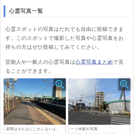
※「共有HTML」はパソコンでしか取得できないようです
心霊写真一覧
※共有HTML
必須
心霊スポットの写真はだれでも自由に投稿できま
す。このスポットで撮影した写真や心霊写真をお
例：<iframe src="https://www.google.com/maps/embed?
pb=******" width="600" height="450" frameborder="0"
持ちの方はぜひ投稿してみてください。
style="border:0;" allowfullscreen="" aria-hidden="false"
tabindex="0"></iframe>
芸能人や一般人の心霊写真は
心霊写真まとめ
で見
コメント
ることができます。
投稿する
昼間はそんなにこわくないよ。
一ツ木駅の写真