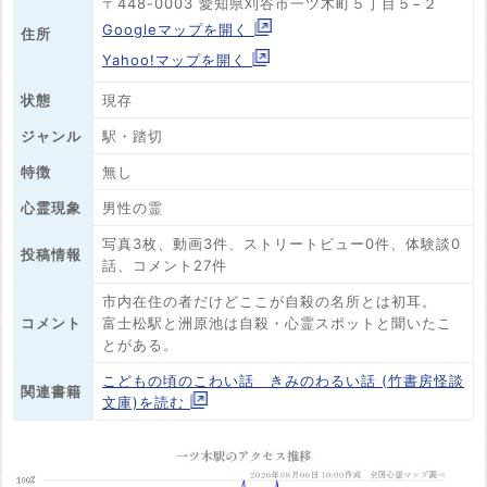
〒448-0003 愛知県刈谷市一ツ木町５丁目５−２
Googleマップを開く
住所
Yahoo!マップを開く
状態
現存
ジャンル
駅・踏切
特徴
無し
心霊現象
男性の霊
写真3枚、動画3件、ストリートビュー0件、体験談0
投稿情報
話、コメント27件
市内在住の者だけどここが自殺の名所とは初耳。
コメント
富士松駅と洲原池は自殺・心霊スポットと聞いたこ
とがある。
こどもの頃のこわい話 きみのわるい話 (竹書房怪談
関連書籍
文庫)を読む