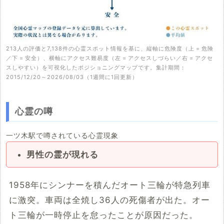
213人の評価と7,138件の心霊スポット情報を基に、縦軸に危険度（上 = 危険
／下 = 安全）、横軸にアクセス難易度（左 = アクセスしづらい／右 = アクセ
スしやすい）を可視化したポジショニングマップです。集計期間：
2015/12/20～2026/08/03（1週間に1回更新）
心霊の噂
一ツ木駅で噂されている心霊現象
男性の霊が現れる
1958年にシンナーを積んだオート三輪が特急列車
に激突。車両は全焼し36人の死傷者が出た。オー
ト三輪が一時停止を怠ったことが原因だった。