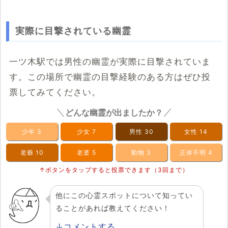
実際に目撃されている幽霊
一ツ木駅では男性の幽霊が実際に目撃されていま
す。この場所で幽霊の目撃経験のある方はぜひ投
票してみてください。
どんな幽霊が出ましたか？
少年
3
少女
7
男性
30
女性
14
老爺
10
老婆
5
動物
3
正体不明
4
↑ボタンをタップすると投票できます（3回まで）
他にこの心霊スポットについて知ってい
ることがあれば教えてください！
↓コメントする