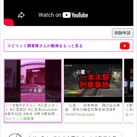
スピリット調査隊
さんの動画をもっと見る
一ツ木駅#オカルト #心霊スポッ
「心霊」 列車事故 飛び込み事
【愛知
ト #心霊探訪 #心霊系youtuber
故 男性の幽霊目撃多発現場❣️
ツ木駅
#都市伝説 #有名 #噂 #愛知県 #
GHOSTevacuate
あつの
スピリット調査隊 #踏切 #駅
スピリット調査隊
#恐怖 #心霊調査