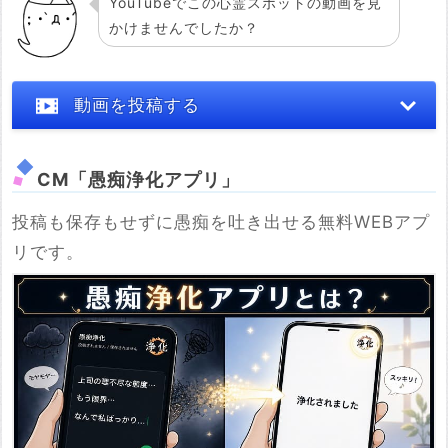
YouTubeでこの心霊スポットの動画を見
かけませんでしたか？
動画を投稿する
CM「愚痴浄化アプリ」
投稿も保存もせずに愚痴を吐き出せる無料WEBアプ
※YouTubeのURL
リです。
必須
例：https://www.youtube.com/watch?v=***********
例：https://youtu.be/***********
投稿する