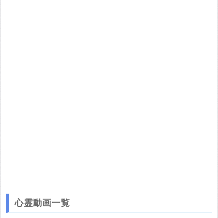
す。 画像をお借りする場合は事前に権利者から許可を貰ってくだ
さい。
またその際は必ず引用元のURLを入力してください。
投稿する
心霊動画一覧