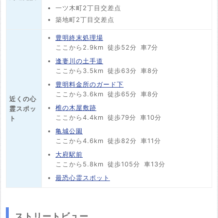
一ツ木町2丁目交差点
築地町2丁目交差点
豊明終末処理場
ここから2.9km
徒歩52分
車7分
逢妻川の土手道
ここから3.5km
徒歩63分
車8分
豊明料金所のガード下
ここから3.6km
徒歩65分
車8分
近くの心
椎の木屋敷跡
霊スポッ
ここから4.4km
徒歩79分
車10分
ト
亀城公園
ここから4.6km
徒歩82分
車11分
大府駅前
ここから5.8km
徒歩105分
車13分
最恐心霊スポット
ストリートビュー