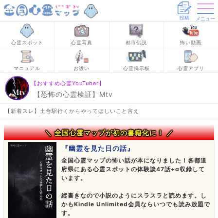
投稿
メニュー
心霊スポット
心霊写真
都市伝説
怖い動画
マニュアル
お祓い
心霊掲示板
心霊アプリ
【おすすめ心霊YouTuber】
【恐怖の心霊検証】Mtv
【新着スレ】土合駅行くからやってほしいこと言え
＼ 全国心霊マップが初の書籍化に！ ／
『幽霊を見た日の話』
全国心霊マップの怖い話が本になりました！各都道
府県にある心霊スポットの体験談47話+α収録して
います。
縦書きなので小説のようにスラスラと読めます。し
かもKindle Unlimited会員ならいつでも読み放題で
す。