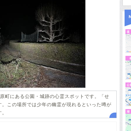
道
公
原町にある公園・城跡の心霊スポットです。「せ
す。この場所では少年の幽霊が現れるといった噂が
す。
湖