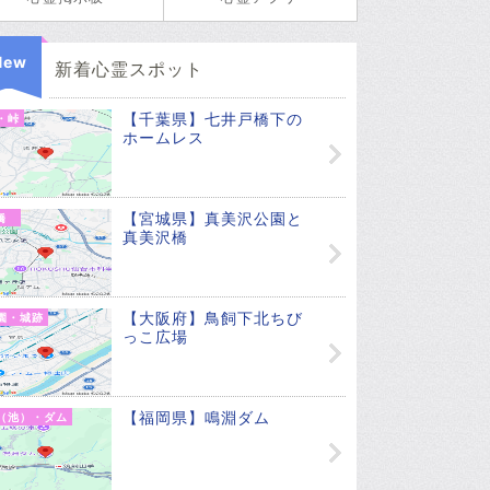
New
新着心霊スポット
【千葉県】七井戸橋下の
・峠
ホームレス
【宮城県】真美沢公園と
橋
真美沢橋
【大阪府】鳥飼下北ちび
園・城跡
っこ広場
【福岡県】鳴淵ダム
（池）・ダム