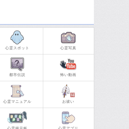
心霊スポット
心霊写真
都市伝説
怖い動画
心霊マニュアル
お祓い
心霊掲示板
心霊アプリ