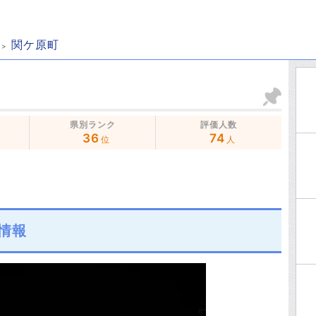
関ケ原町
県別ランク
評価人数
36
74
位
人
情報