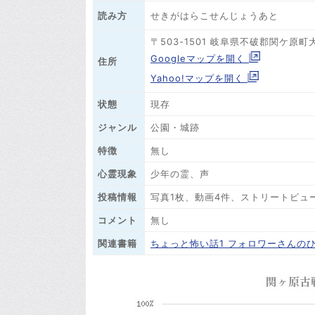
せきがはらこせんじょうあと
読み方
〒503-1501 岐阜県不破郡関ケ原
Googleマップを開く
住所
Yahoo!マップを開く
状態
現存
ジャンル
公園・城跡
特徴
無し
心霊現象
少年の霊、声
投稿情報
写真1枚、動画4件、ストリートビュ
コメント
無し
関連書籍
ちょっと怖い話1 フォロワーさんの