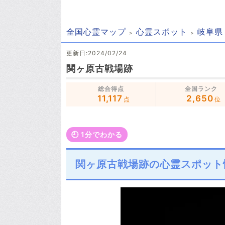
全国心霊マップ
心霊スポット
岐阜県
更新日:2024/02/24
関ヶ原古戦場跡
総合得点
全国ランク
11,117
2,650
点
位
🕘️ 1分でわかる
関ヶ原古戦場跡の心霊スポット