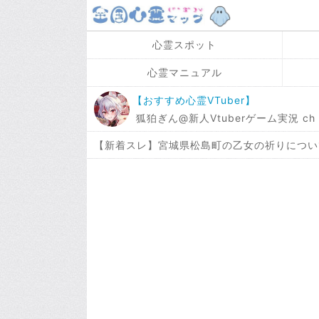
心霊スポット
心霊マニュアル
【おすすめ心霊VTuber】
狐狛ぎん@新人Vtuberゲーム実況 ch / 
【新着スレ】宮城県松島町の乙女の祈りについ