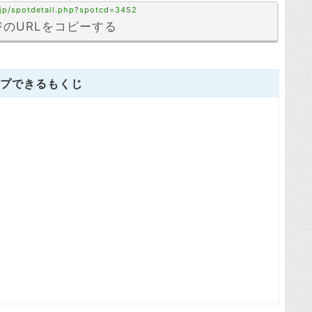
.jp/spotdetail.php?spotcd=3452
のURLをコピーする
プできるもくじ