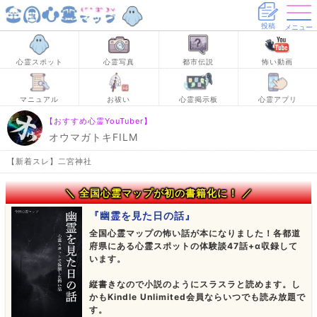
投稿
メニュー
心霊スポット
心霊写真
都市伝説
怖い動画
マニュアル
お祓い
心霊掲示板
心霊アプリ
【おすすめ心霊YouTuber】
オウマガトキFILM
【新着スレ】二宮神社
＼ 全国心霊マップが初の書籍化に！ ／
『幽霊を見た日の話』
全国心霊マップの怖い話が本になりました！各都道
府県にある心霊スポットの体験談47話+α収録して
います。
縦書きなので小説のようにスラスラと読めます。し
かもKindle Unlimited会員ならいつでも読み放題で
す。