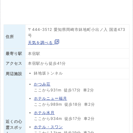
〒444-3512 愛知県岡崎市鉢地町小出ノ入 国道473
号
住所
天気を調べる
最寄り駅
本宿駅
アクセス
本宿駅から徒歩41分
鉢地坂トンネル
周辺施設
かつみ荘
ここから931m
徒歩17分
車2分
ホテルニュー福月
ここから989m
徒歩18分
車2分
ホテル水月
ここから934m
徒歩17分
車2分
近くの心
ホテル・スワン
霊スポッ
ここから1.1km
徒歩19分
車2分