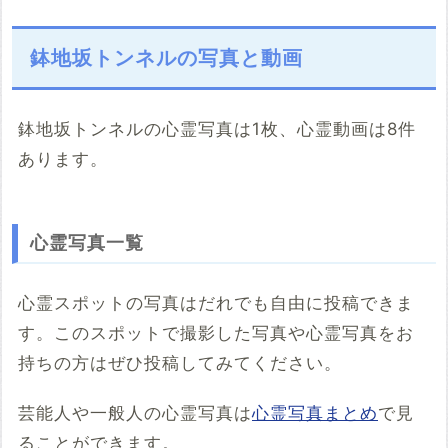
鉢地坂トンネルの写真と動画
鉢地坂トンネルの心霊写真は1枚、心霊動画は8件
あります。
こちらのサイト
※「共有HTML」はパソコンでしか取得できないようです
心霊写真一覧
※共有HTML
必須
心霊スポットの写真はだれでも自由に投稿できま
す。このスポットで撮影した写真や心霊写真をお
例：<iframe src="https://www.google.com/maps/embed?
pb=******" width="600" height="450" frameborder="0"
持ちの方はぜひ投稿してみてください。
style="border:0;" allowfullscreen="" aria-hidden="false"
tabindex="0"></iframe>
芸能人や一般人の心霊写真は
心霊写真まとめ
で見
コメント
ることができます。