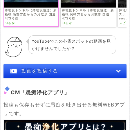
鉢地坂トンネル（鉢地坂隧道）新
鉢地坂トンネル（鉢地坂隧道）新
鉢地坂
箱根 蒲郡方面からのお散歩 国道
箱根 岡崎方面からお散歩 国道
スポッ
473号線
473号線
yout
#愛知
べるか
べるか
スピリ
トンネ
YouTubeでこの心霊スポットの動画を見
かけませんでしたか？
動画を投稿する
CM「愚痴浄化アプリ」
投稿も保存もせずに愚痴を吐き出せる無料WEBアプ
※YouTubeのURL
リです。
必須