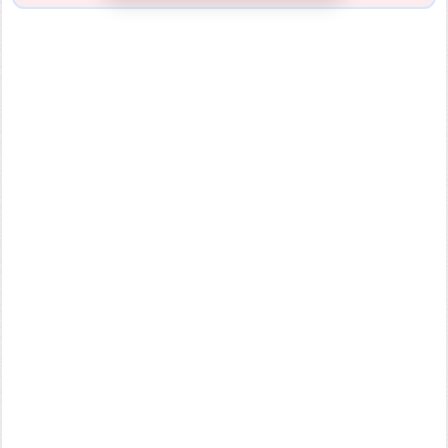
引用元URL
他サイトの画像を無断で転載することは法律で禁止されていま
す。 画像をお借りする場合は事前に権利者から許可を貰ってくだ
さい。
またその際は必ず引用元のURLを入力してください。
投稿する