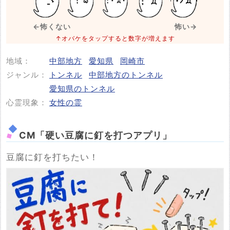
※事件・事故が起きた日付
必須
←怖くない
怖い→
↑オバケをタップすると数字が増えます
地域：
中部地方
愛知県
岡崎市
投稿する
ジャンル：
トンネル
中部地方のトンネル
愛知県のトンネル
心霊現象：
女性の霊
CM「硬い豆腐に釘を打つアプリ」
豆腐に釘を打ちたい！