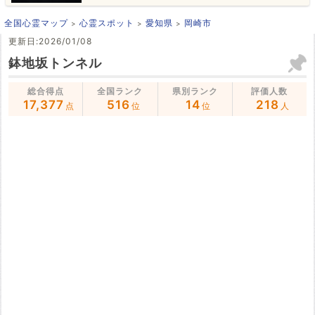
全国心霊マップ
心霊スポット
愛知県
岡崎市
更新日:2026/01/08
鉢地坂トンネル
総合得点
全国ランク
県別ランク
評価人数
17,377
516
14
218
点
位
位
人