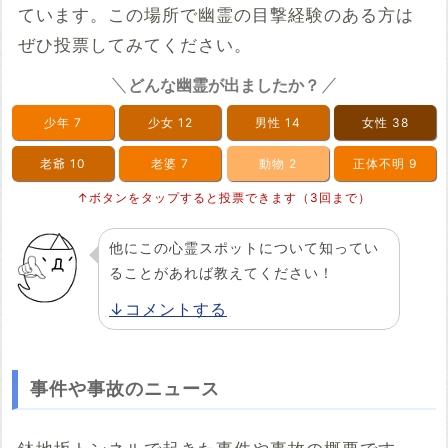
ています。この場所で幽霊の目撃経験のある方は
ぜひ投票してみてください。
どんな幽霊が出ましたか？
少年
7
少女
12
男性
14
女性
38
老爺
10
老婆
7
動物
2
正体不明
9
↑ボタンをタップすると投票できます（3回まで）
他にこの心霊スポットについて知ってい
ることがあれば教えてください！
↓コメントする
事件や事故のニュース