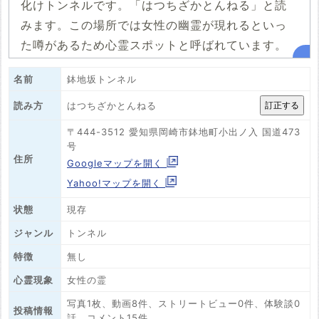
化けトンネルです。「はつちざかとんねる」と読
みます。この場所では女性の幽霊が現れるといっ
た噂があるため心霊スポットと呼ばれています。
名前
鉢地坂トンネル
はつちざかとんねる
読み方
〒444-3512 愛知県岡崎市鉢地町小出ノ入 国道473
号
住所
Googleマップを開く
Yahoo!マップを開く
状態
現存
ジャンル
トンネル
特徴
無し
心霊現象
女性の霊
写真1枚、動画8件、ストリートビュー0件、体験談0
投稿情報
話、コメント15件