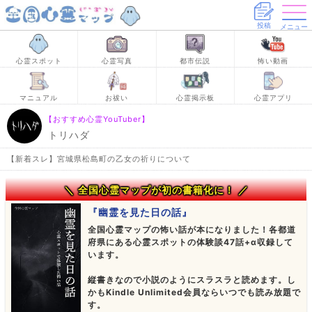
投稿
メニュー
心霊スポット
心霊写真
都市伝説
怖い動画
マニュアル
お祓い
心霊掲示板
心霊アプリ
【おすすめ心霊YouTuber】
トリハダ
【新着スレ】宮城県松島町の乙女の祈りについて
＼ 全国心霊マップが初の書籍化に！ ／
『幽霊を見た日の話』
全国心霊マップの怖い話が本になりました！各都道
府県にある心霊スポットの体験談47話+α収録して
います。
縦書きなので小説のようにスラスラと読めます。し
かもKindle Unlimited会員ならいつでも読み放題で
す。