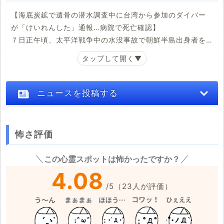
が、身元の確認をどう進めるのかは決まっておらず、課題
【海底炭鉱で遺骨の潜水調査中に台湾から参加のダイバー
となっています。
が「けいれんした」通報…病院で死亡確認】
７日正午頃、太平洋戦争中の水没事故で朝鮮半島出身者を
宇部市の長生炭鉱では戦時中の1942年に坑道が水没する事
含む１８３人の作業員が犠牲になった山口県宇部市沖の海
故が起き、朝鮮半島出身の136人を含む183人が亡くなって
底炭鉱「長生炭鉱」で、潜水調査を行っていた関係者が
いて、市民団体が去年から坑道に残された遺骨を探す潜水
「潜水中にダイバーがけいれんした」と１１９番した。県
調査を行っています。
警宇部署によると、ダイバーの男性は搬送先の病院で死亡
ニュースを投稿する
が確認された。
この調査の中でダイバーが25日と26日、骨のようなものを
複数見つけ、警察が詳しく調べたところ、いずれも形状な
炭鉱跡地で遺骨の回収・返還を目指す市民団体「長生炭鉱
怖さ評価
どから人の骨と確認されたということです。
の水非常を歴史に刻む会」によると、ダイバーは台湾から
※心霊体験談や怖い話はコメント欄での投稿をお願いします。
参加したウェイ・スーさん（５７）。同日午前、同会に協
この心霊スポットは怖かったですか？
警察によりますと、25日に見つかったのは太ももの骨1本と
力する海外のダイバー２人と一緒に、遺骨を回収するため
※事件・事故の内容
必須
4.08
腕の骨2本で、26日に見つかったのは頭の骨だったというこ
岸から３００メートル地点の海面に突き出たピーヤ（排
とです。市民団体によりますと、坑道の中で人の骨が見つ
/
5
（
23
人が評価）
気・排水筒）から水中に入った。ダイバー２人が潜水作業
かるのは初めてだということです。
中、けいれんを起こしたのに気づいたという。
調査にあたったダイバーによりますと、骨はいずれも、海