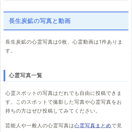
長生炭鉱の写真と動画
長生炭鉱の心霊写真は0枚、心霊動画は1件ありま
す。
こちらのサイト
※「共有HTML」はパソコンでしか取得できないようです
心霊写真一覧
※共有HTML
必須
心霊スポットの写真はだれでも自由に投稿できま
す。このスポットで撮影した写真や心霊写真をお
例：<iframe src="https://www.google.com/maps/embed?
pb=******" width="600" height="450" frameborder="0"
持ちの方はぜひ投稿してみてください。
style="border:0;" allowfullscreen="" aria-hidden="false"
tabindex="0"></iframe>
芸能人や一般人の心霊写真は
心霊写真まとめ
で見
コメント