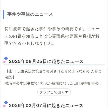
事件や事故のニュース
長生炭鉱で起きた事件や事故の概要です。ニュー
スの内容を知ることで心霊現象の原因や真相が解
明できるかもしれません。
2025年08月25日に起きたニュース
【山口 長生炭鉱の坑道で発見された骨のようなもの 人骨と
確認】
戦時中の水没事故で183人が犠牲になった山口県宇部市の海
底炭鉱「長生炭鉱」の坑道で、調査をしている市民団体が
骨のようなものを複数見つけ、警察が調べた結果、27日、
人の骨と確認されました。市民団体によりますと人の骨が
2026年02月07日に起きたニュース
見つかるのは初めてで犠牲者の遺骨の可能性があります