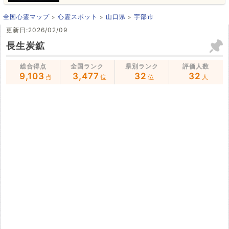
全国心霊マップ
心霊スポット
山口県
宇部市
更新日:2026/02/09
長生炭鉱
総合得点
全国ランク
県別ランク
評価人数
9,103
3,477
32
32
点
位
位
人