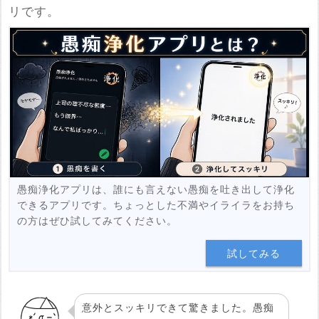
※YouTubeのURL
リです。
必須
例：https://www.youtube.com/watch?v=***********
例：https://youtu.be/***********
投稿する
愚痴浄化アプリは、誰にも言えない愚痴を吐き出して浄化
できるアプリです。ちょっとした不満やイライラをお持ち
の方はぜひ試してみてください。
試してみる
意外とスッキリできて驚きました。愚痴