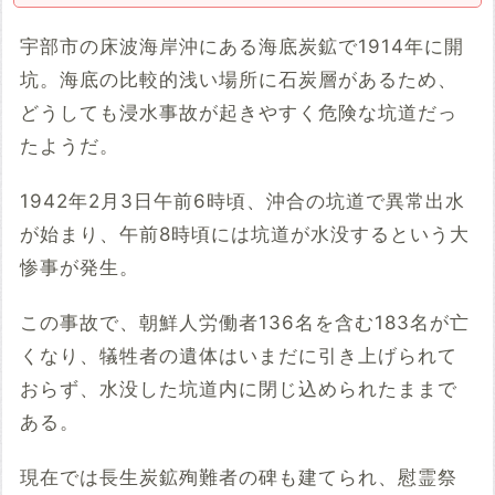
宇部市の床波海岸沖にある海底炭鉱で1914年に開
坑。海底の比較的浅い場所に石炭層があるため、
どうしても浸水事故が起きやすく危険な坑道だっ
たようだ。
1942年2月3日午前6時頃、沖合の坑道で異常出水
が始まり、午前8時頃には坑道が水没するという大
惨事が発生。
この事故で、朝鮮人労働者136名を含む183名が亡
くなり、犠牲者の遺体はいまだに引き上げられて
おらず、水没した坑道内に閉じ込められたままで
ある。
現在では長生炭鉱殉難者の碑も建てられ、慰霊祭