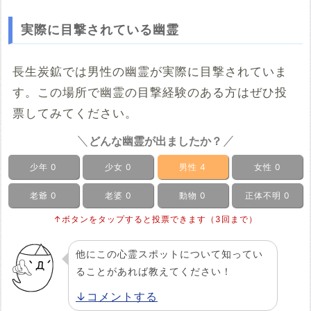
実際に目撃されている幽霊
長生炭鉱では男性の幽霊が実際に目撃されていま
す。この場所で幽霊の目撃経験のある方はぜひ投
票してみてください。
どんな幽霊が出ましたか？
少年
0
少女
0
男性
4
女性
0
老爺
0
老婆
0
動物
0
正体不明
0
↑ボタンをタップすると投票できます（3回まで）
他にこの心霊スポットについて知ってい
ることがあれば教えてください！
↓コメントする