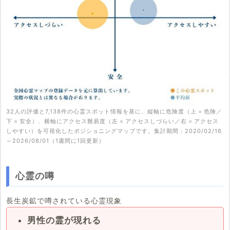
32人の評価と7,138件の心霊スポット情報を基に、縦軸に危険度（上 = 危険／
下 = 安全）、横軸にアクセス難易度（左 = アクセスしづらい／右 = アクセス
しやすい）を可視化したポジショニングマップです。集計期間：2020/02/16
～2026/08/01（1週間に1回更新）
心霊の噂
長生炭鉱で噂されている心霊現象
男性の霊が現れる