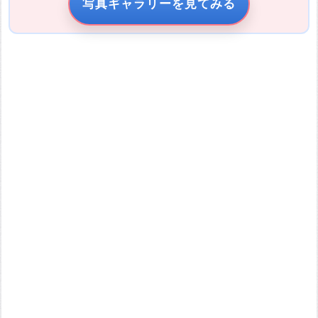
写真ギャラリーを見てみる
引用元URL
他サイトの画像を無断で転載することは法律で禁止されていま
す。 画像をお借りする場合は事前に権利者から許可を貰ってくだ
さい。
またその際は必ず引用元のURLを入力してください。
投稿する