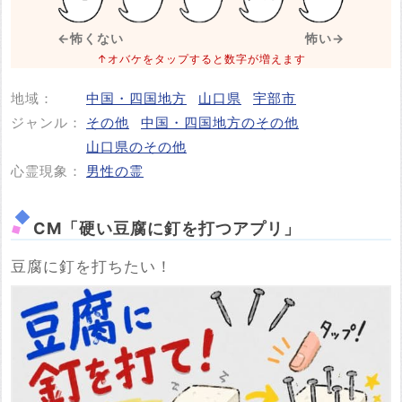
潜水調査は今月３日から開始。１１日までの予定だった
に突き出た排気筒の水深32メートル付近にある穴から坑道
※事件・事故が起きた日付
が、同会は中止する方向という。６日の調査では頭蓋骨と
必須
←怖くない
怖い→
に入って240メートルほど進んだところで見つかり、ほかに
みられる骨のようなものが見つかっていた。
↑オバケをタップすると数字が増えます
も骨のようなものや靴のようなものが見られたということ
(読売新聞オンライン 2026/02/07 19:44更新)
です。
地域：
中国・四国地方
山口県
宇部市
投稿する
ジャンル：
その他
中国・四国地方のその他
見つかった骨は事故の犠牲者の遺骨の可能性があります
山口県のその他
が、DNA鑑定など身元を確認する手続きをどの機関がどの
心霊現象：
男性の霊
ように進めていくのかは明確に決まっておらず、課題とな
っています。(後略)
(NHK NEWS 2025年8月27日 16時53分)
CM「硬い豆腐に釘を打つアプリ」
豆腐に釘を打ちたい！