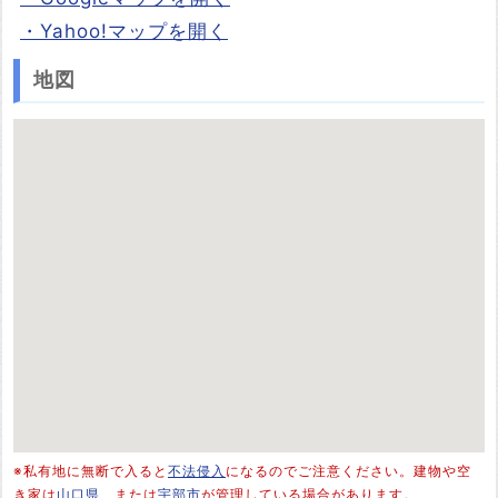
・Yahoo!マップを開く
地図
※私有地に無断で入ると
不法侵入
になるのでご注意ください。建物や空
き家は
山口県
、または
宇部市
が管理している場合があります。