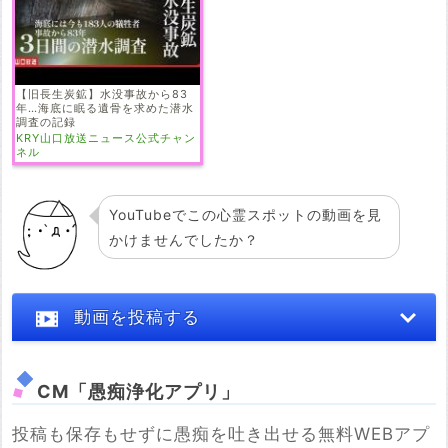
【旧長生炭鉱】水没事故から83
年…海底に眠る遺骨を求めた潜水
調査の記録
KRY山口放送ニュース公式チャン
ネル
YouTubeでこの心霊スポットの動画を見
かけませんでしたか？
動画を投稿する
CM「愚痴浄化アプリ」
投稿も保存もせずに愚痴を吐き出せる無料WEBアプ