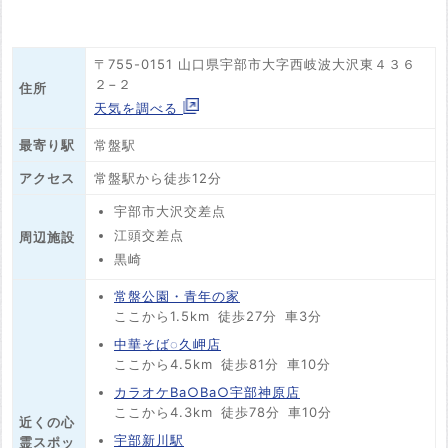
〒755-0151 山口県宇部市大字西岐波大沢東４３６
２−２
住所
天気を調べる
最寄り駅
常盤駅
アクセス
常盤駅から徒歩12分
宇部市大沢交差点
江頭交差点
周辺施設
黒崎
常盤公園・青年の家
ここから1.5km
徒歩27分
車3分
中華そば◌久岬店
ここから4.5km
徒歩81分
車10分
カラオケBa○Ba○宇部神原店
ここから4.3km
徒歩78分
車10分
近くの心
宇部新川駅
霊スポッ