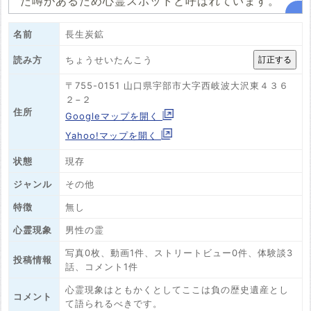
た噂があるため心霊スポットと呼ばれています。
名前
長生炭鉱
ちょうせいたんこう
読み方
〒755-0151 山口県宇部市大字西岐波大沢東４３６
２−２
住所
Googleマップを開く
Yahoo!マップを開く
状態
現存
ジャンル
その他
特徴
無し
心霊現象
男性の霊
写真0枚、動画1件、ストリートビュー0件、体験談3
投稿情報
話、コメント1件
心霊現象はともかくとしてここは負の歴史遺産とし
コメント
て語られるべきです。