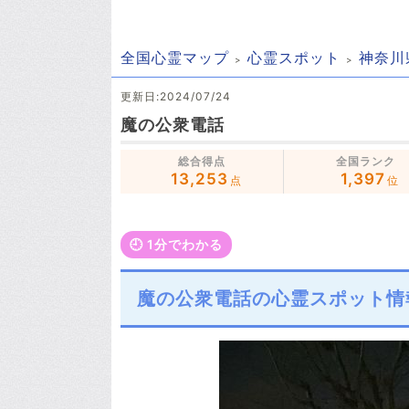
全国心霊マップ
心霊スポット
神奈川
更新日:2024/07/24
魔の公衆電話
総合得点
全国ランク
13,253
1,397
点
位
🕘️ 1分でわかる
魔の公衆電話の心霊スポット情