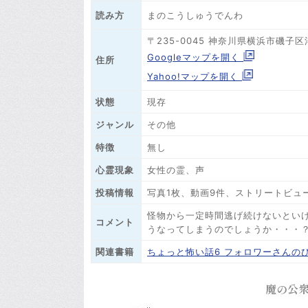
まのこうしゅうでんわ
読み方
〒235-0045 神奈川県横浜市磯子
Googleマップを開く
住所
Yahoo!マップを開く
状態
現存
ジャンル
その他
特徴
無し
心霊現象
女性の霊、声
投稿情報
写真1枚、動画9件、ストリートビュ
怪物から一定時間逃げ続けないとい
コメント
うなってしまうのでしょうか・・・
関連書籍
ちょっと怖い話6 フォロワーさんの