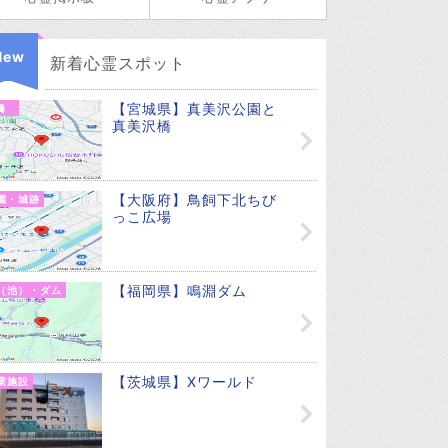
New
新着心霊スポット
【宮城県】真美沢公園と
橋
真美沢橋
【大阪府】鳥飼下北ちび
園・城跡
っこ広場
【福岡県】鳴淵ダム
（池）・ダム
【茨城県】Xワールド
業施設