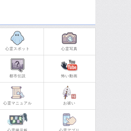
心霊スポット
心霊写真
都市伝説
怖い動画
心霊マニュアル
お祓い
心霊掲示板
心霊アプリ