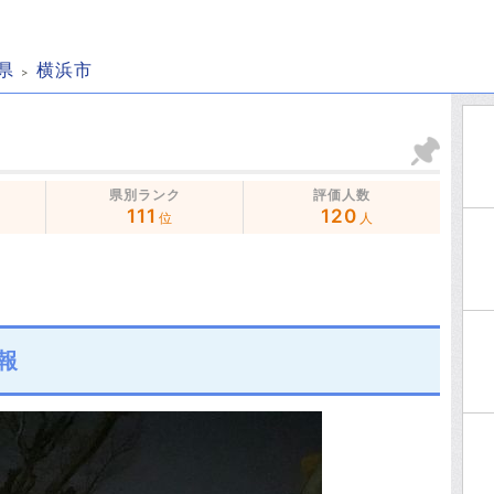
県
横浜市
県別ランク
評価人数
111
120
位
人
報