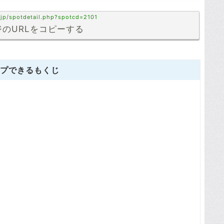
.jp/spotdetail.php?spotcd=2101
のURLをコピーする
プできるもくじ