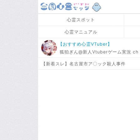
心霊スポット
心霊マニュアル
【おすすめ心霊VTuber】
狐狛ぎん@新人Vtuberゲーム実況 ch / 
【新着スレ】名古屋市ア〇ック殺人事件