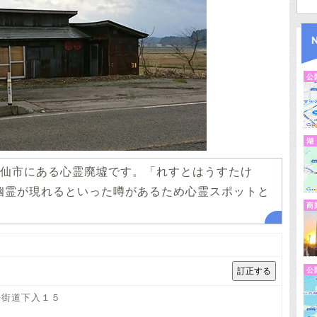
公
湖
仙市にある心霊廃墟です。「れすとはうすたけ
幽霊が現れるといった噂があるため心霊スポットと
商
公
大坪街道下入１５