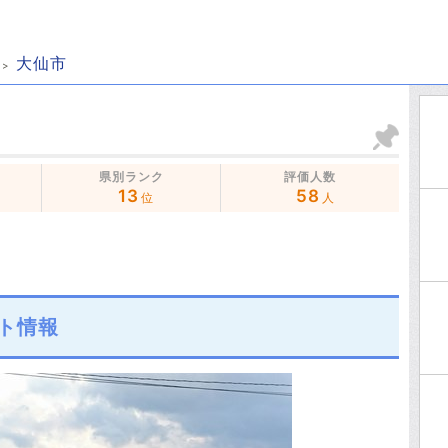
大仙市
県別ランク
評価人数
13
58
位
人
ト情報