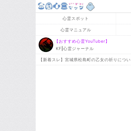
心霊スポット
心霊マニュアル
【おすすめ心霊YouTuber】
KF‖心霊ジャーナル
【新着スレ】宮城県松島町の乙女の祈りについ