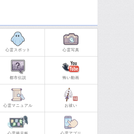
心霊スポット
心霊写真
都市伝説
怖い動画
心霊マニュアル
お祓い
心霊掲示板
心霊アプリ