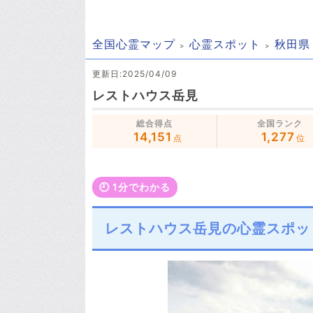
全国心霊マップ
心霊スポット
秋田県
更新日:2025/04/09
レストハウス岳見
総合得点
全国ランク
14,151
1,277
点
位
🕘️ 1分でわかる
レストハウス岳見の心霊スポッ