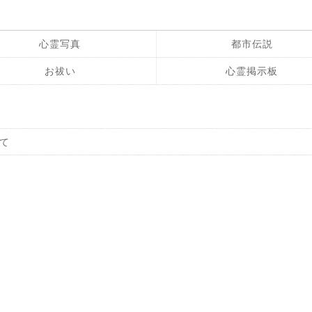
心霊写真
都市伝説
お祓い
心霊掲示板
て