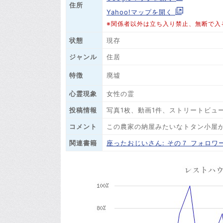
住所
Yahoo!マップを開く
※関係者以外は立ち入り禁止、無断で入
状態
現存
ジャンル
住居
廃墟
特徴
心霊現象
女性の霊
投稿情報
写真1枚、動画1件、ストリートビュ
コメント
この農家の納屋みたいなトタン小屋
関連書籍
座ったおじいさん: その７ フォロ