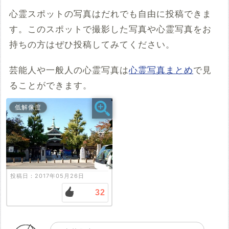
※共有HTML
必須
心霊スポットの写真はだれでも自由に投稿できま
す。このスポットで撮影した写真や心霊写真をお
例：<iframe src="https://www.google.com/maps/embed?
pb=******" width="600" height="450" frameborder="0"
持ちの方はぜひ投稿してみてください。
style="border:0;" allowfullscreen="" aria-hidden="false"
tabindex="0"></iframe>
芸能人や一般人の心霊写真は
心霊写真まとめ
で見
コメント
ることができます。
低解像度
投稿する
投稿日：2017年05月26日
32