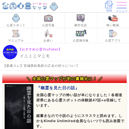
投稿
メニュー
心霊スポット
心霊写真
都市伝説
怖い動画
マニュアル
お祓い
心霊掲示板
心霊アプリ
【おすすめ心霊YouTuber】
イニミニマニモ
【新着スレ】宮城県松島町の乙女の祈りについて
＼ 全国心霊マップが初の書籍化に！ ／
『幽霊を見た日の話』
全国心霊マップの怖い話が本になりました！各都道
府県にある心霊スポットの体験談47話+α収録して
います。
縦書きなので小説のようにスラスラと読めます。し
かもKindle Unlimited会員ならいつでも読み放題で
す。