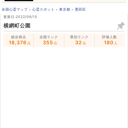
全国心霊マップ
心霊スポット
東京都
墨田区
更新日:2022/06/15
横網町公園
総合得点
全国ランク
県別ランク
評価人数
18,376
355
32
180
点
位
位
人