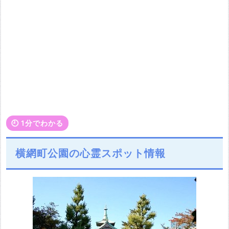
🕘️ 1分でわかる
横網町公園の心霊スポット情報