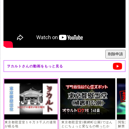
ヲカルト
さんの動画をもっと見る
東京都慰霊堂１６万３千人の遺骨
東京都慰霊堂(横網町公園)でほん
閲覧注
が眠る地
とにちょっと変なもの映ったか
解禁し