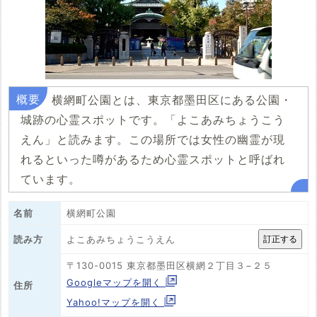
横網町公園とは、東京都墨田区にある公園・
城跡の心霊スポットです。「よこあみちょうこう
えん」と読みます。この場所では女性の幽霊が現
れるといった噂があるため心霊スポットと呼ばれ
ています。
名前
横網町公園
よこあみちょうこうえん
読み方
〒130-0015 東京都墨田区横網２丁目３−２５
Googleマップを開く
住所
Yahoo!マップを開く