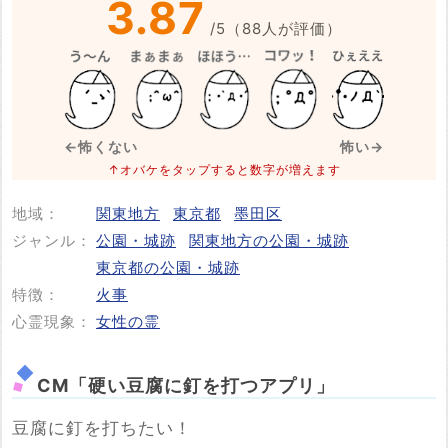
3.87
/
5
（
88
人が評価）
※事件・事故が起きた日付
必須
←怖くない
怖い→
↑オバケをタップすると数字が増えます
地域：
関東地方
東京都
墨田区
投稿する
ジャンル：
公園・城跡
関東地方の公園・城跡
東京都の公園・城跡
特徴：
火事
心霊現象：
女性の霊
CM「硬い豆腐に釘を打つアプリ」
豆腐に釘を打ちたい！