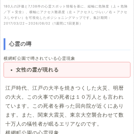
180人の評価と7,138件の心霊スポット情報を基に、縦軸に危険度（上 = 危険
／下 = 安全）、横軸にアクセス難易度（左 = アクセスしづらい／右 = アクセ
スしやすい）を可視化したポジショニングマップです。集計期間：
2017/03/22～2026/08/02（1週間に1回更新）
心霊の噂
横網町公園で噂されている心霊現象
女性の霊が現れる
江戸時代、江戸の大半を焼きつくした火災、明暦
の大火。この火事での死者は１０万人とも言われ
ています。この死者を葬った回向院が近くにあり
ます。また、関東大震災、東京大空襲合わせて数
十万人の犠牲者が眠るエリアなのです。
横網町公園の心霊現象