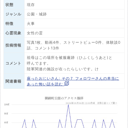
状態
現存
ジャンル
公園・城跡
特徴
火事
心霊現象
女性の霊
写真1枚、動画4件、ストリートビュー0件、体験談0
投稿情報
話、コメント13件
祖母はこの場所を被服廠跡（ひふくしうあと)と
コメント
呼んでます。
陸軍関連の施設が在ったらしいです。け
座ったおじいさん: その７ フォロワーさんの本当に
関連書籍
あった怖い話を読む