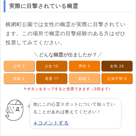
実際に目撃されている幽霊
横網町公園では女性の幽霊が実際に目撃されてい
ます。この場所で幽霊の目撃経験のある方はぜひ
投票してみてください。
どんな幽霊が出ましたか？
少年
2
少女
10
男性
5
女性
26
老爺
3
老婆
17
動物
2
正体不明
9
↑ボタンをタップすると投票できます（3回まで）
他にこの心霊スポットについて知ってい
ることがあれば教えてください！
↓コメントする