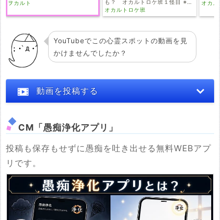
も？ オカルトロケ班１怪目 ※実
ヲカルト
オカル
験的に冒頭26:10まで字幕付き #
オカルトロケ班
心霊スポット ? #慰霊の地
YouTubeでこの心霊スポットの動画を見
かけませんでしたか？
動画を投稿する
CM「愚痴浄化アプリ」
投稿も保存もせずに愚痴を吐き出せる無料WEBアプ
※YouTubeのURL
リです。
必須
例：https://www.youtube.com/watch?v=***********
例：https://youtu.be/***********