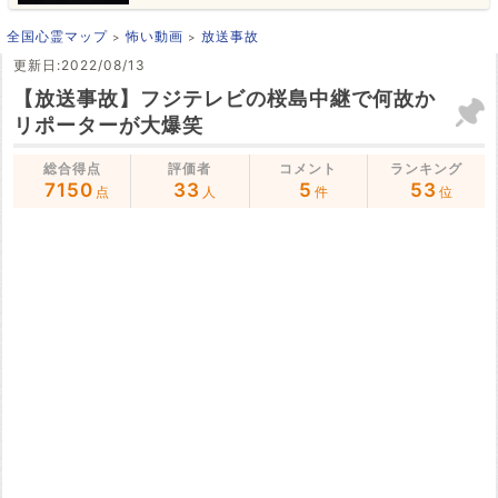
全国心霊マップ
怖い動画
放送事故
更新日:2022/08/13
【放送事故】フジテレビの桜島中継で何故か
リポーターが大爆笑
総合得点
評価者
コメント
ランキング
7150
33
5
53
点
人
件
位