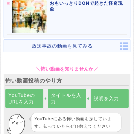
おもいっきりDONで起きた怪奇現
象
放送事故の動画を見てみる
怖い動画を知りませんか
怖い動画投稿のやり方
YouTubeの
タイトルを入
➧
➧
説明を入力
URLを入力
力
YouTubeにある怖い動画を探していま
す。知っていたらぜひ教えてください