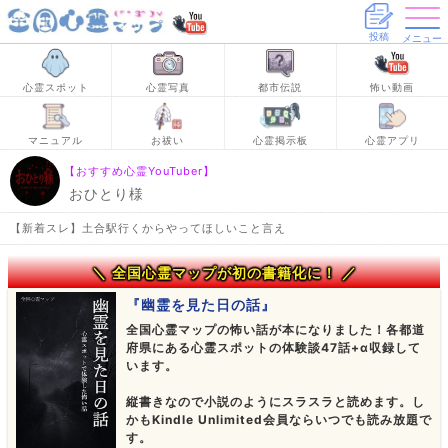
投稿
メニュー
心霊スポット
心霊写真
都市伝説
怖い動画
マニュアル
お祓い
心霊掲示板
心霊アプリ
【おすすめ心霊YouTuber】
おひとり様
【新着スレ】土合駅行くからやってほしいこと言え
＼ 全国心霊マップが初の書籍化に！ ／
『幽霊を見た日の話』
全国心霊マップの怖い話が本になりました！各都道
府県にある心霊スポットの体験談47話+α収録して
います。
縦書きなので小説のようにスラスラと読めます。し
かもKindle Unlimited会員ならいつでも読み放題で
す。