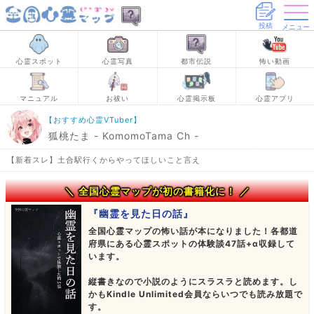
投稿
メニュー
心霊スポット
心霊写真
都市伝説
怖い動画
マニュアル
お祓い
心霊掲示板
心霊アプリ
【おすすめ心霊VTuber】
狐桃たま - KomomoTama Ch -
【新着スレ】土合駅行くからやってほしいこと言え
＼ 全国心霊マップが初の書籍化に！ ／
『幽霊を見た日の話』
全国心霊マップの怖い話が本になりました！各都道
府県にある心霊スポットの体験談47話+α収録して
います。
縦書きなので小説のようにスラスラと読めます。し
かもKindle Unlimited会員ならいつでも読み放題で
す。