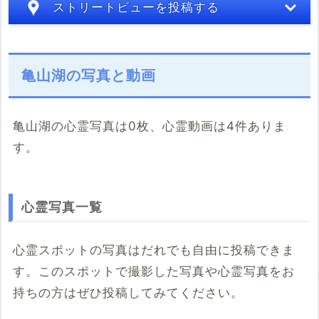
ストリートビューを投稿する
亀山湖の写真と動画
亀山湖の心霊写真は0枚、心霊動画は4件ありま
す。
こちらのサイト
※「共有HTML」はパソコンでしか取得できないようです
心霊写真一覧
※共有HTML
必須
心霊スポットの写真はだれでも自由に投稿できま
す。このスポットで撮影した写真や心霊写真をお
例：<iframe src="https://www.google.com/maps/embed?
pb=******" width="600" height="450" frameborder="0"
持ちの方はぜひ投稿してみてください。
style="border:0;" allowfullscreen="" aria-hidden="false"