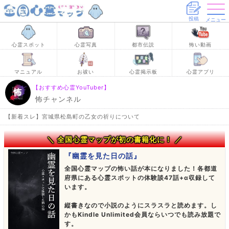
投稿
メニュー
心霊スポット
心霊写真
都市伝説
怖い動画
マニュアル
お祓い
心霊掲示板
心霊アプリ
【おすすめ心霊YouTuber】
怖チャンネル
【新着スレ】宮城県松島町の乙女の祈りについて
＼ 全国心霊マップが初の書籍化に！ ／
『幽霊を見た日の話』
全国心霊マップの怖い話が本になりました！各都道
府県にある心霊スポットの体験談47話+α収録して
います。
縦書きなので小説のようにスラスラと読めます。し
かもKindle Unlimited会員ならいつでも読み放題で
す。