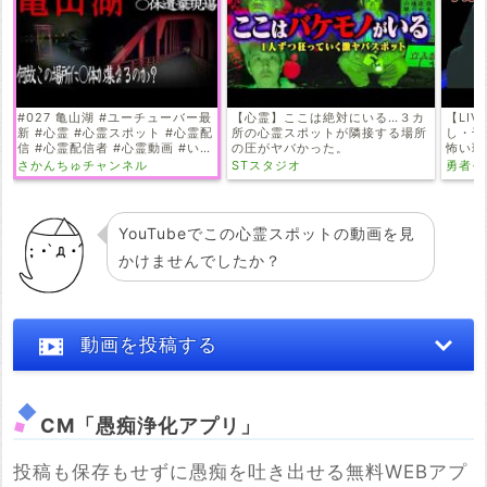
#027 亀山湖 #ユーチューバー最
【心霊】ここは絶対にいる…３カ
【LI
新 #心霊 #心霊スポット #心霊配
所の心霊スポットが隣接する場所
し・千
信 #心霊配信者 #心霊動画 #いわ
の圧がヤバかった。
怖い現
く付き物件 #霊の声 #いわく付き
湖、旧
さかんちゅチャンネル
STスタジオ
勇者そー
#幽霊 #恐怖 #オカルト #水難事
故
YouTubeでこの心霊スポットの動画を見
かけませんでしたか？
動画を投稿する
CM「愚痴浄化アプリ」
投稿も保存もせずに愚痴を吐き出せる無料WEBアプ