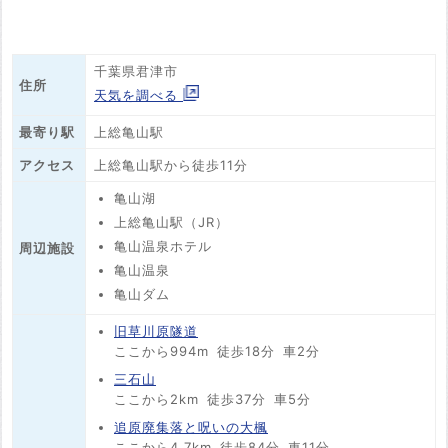
千葉県君津市
住所
天気を調べる
最寄り駅
上総亀山駅
アクセス
上総亀山駅から徒歩11分
亀山湖
上総亀山駅（JR）
亀山温泉ホテル
周辺施設
亀山温泉
亀山ダム
旧草川原隧道
ここから994m
徒歩18分
車2分
三石山
ここから2km
徒歩37分
車5分
追原廃集落と呪いの大楓
ここから4.7km
徒歩84分
車11分