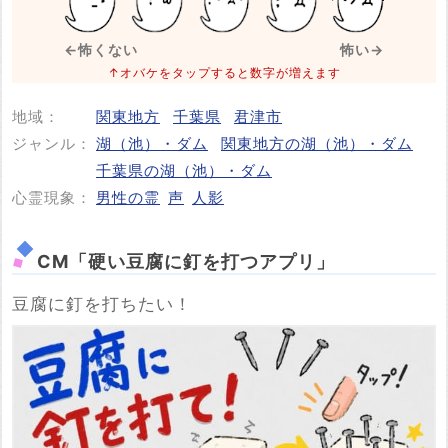
※事件・事故が起きた日付
必須
←怖くない
怖い→
↑オバケをタップすると数字が増えます
地域：
関東地方
千葉県
君津市
投稿する
ジャンル：
湖（池）・ダム
関東地方の湖（池）・ダム
千葉県の湖（池）・ダム
心霊現象：
男性の霊
声
人影
CM「硬い豆腐に釘を打つアプリ」
豆腐に釘を打ちたい！