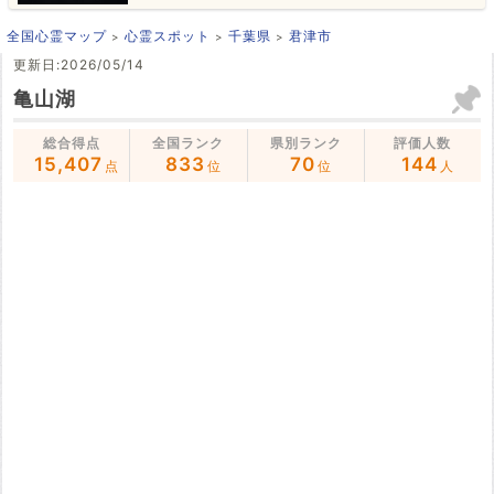
全国心霊マップ
心霊スポット
千葉県
君津市
更新日:2026/05/14
亀山湖
総合得点
全国ランク
県別ランク
評価人数
15,407
833
70
144
点
位
位
人