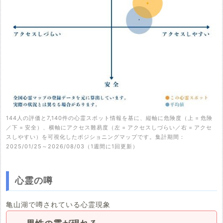
144人の評価と7,140件の心霊スポット情報を基に、縦軸に危険度（上 = 危険
／下 = 安全）、横軸にアクセス難易度（左 = アクセスしづらい／右 = アクセ
スしやすい）を可視化したポジショニングマップです。集計期間：
2025/01/25～2026/08/03（1週間に1回更新）
心霊の噂
亀山湖で噂されている心霊現象