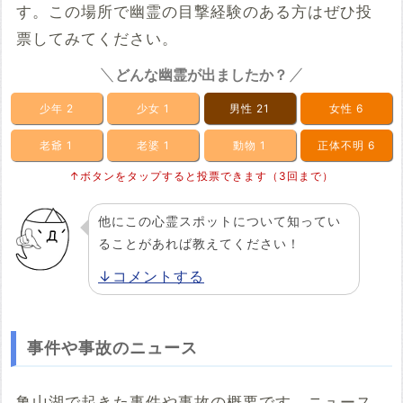
す。この場所で幽霊の目撃経験のある方はぜひ投
票してみてください。
どんな幽霊が出ましたか？
少年
2
少女
1
男性
21
女性
6
老爺
1
老婆
1
動物
1
正体不明
6
↑ボタンをタップすると投票できます（3回まで）
他にこの心霊スポットについて知ってい
ることがあれば教えてください！
↓コメントする
事件や事故のニュース
亀山湖で起きた事件や事故の概要です。ニュース