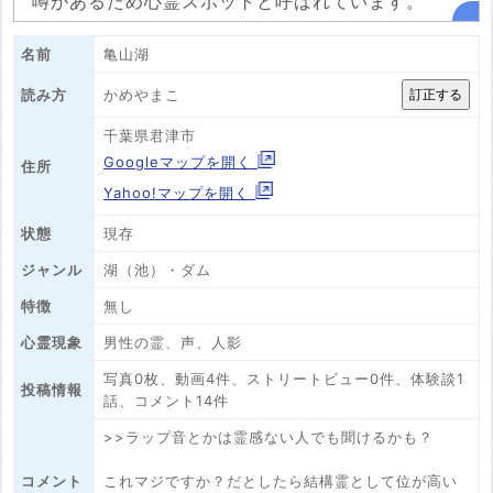
噂があるため心霊スポットと呼ばれています。
名前
亀山湖
かめやまこ
読み方
千葉県君津市
Googleマップを開く
住所
Yahoo!マップを開く
状態
現存
ジャンル
湖（池）・ダム
特徴
無し
心霊現象
男性の霊、声、人影
写真0枚、動画4件、ストリートビュー0件、体験談1
投稿情報
話、コメント14件
>>ラップ音とかは霊感ない人でも聞けるかも？
コメント
これマジですか？だとしたら結構霊として位が高い