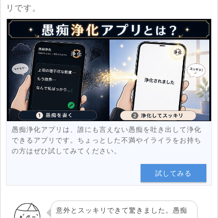
※YouTubeのURL
リです。
必須
例：https://www.youtube.com/watch?v=***********
例：https://youtu.be/***********
投稿する
愚痴浄化アプリは、誰にも言えない愚痴を吐き出して浄化
できるアプリです。ちょっとした不満やイライラをお持ち
の方はぜひ試してみてください。
試してみる
意外とスッキリできて驚きました。愚痴