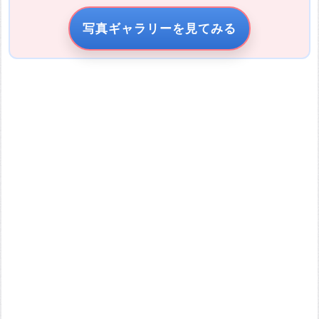
写真ギャラリーを見てみる
引用元URL
他サイトの画像を無断で転載することは法律で禁止されていま
す。 画像をお借りする場合は事前に権利者から許可を貰ってくだ
さい。
またその際は必ず引用元のURLを入力してください。
投稿する