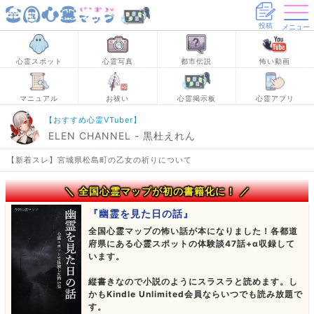
投稿
メニュー
心霊スポット
心霊写真
都市伝説
怖い動画
マニュアル
お祓い
心霊掲示板
心霊アプリ
【おすすめ心霊VTuber】
ELEN CHANNEL - 黒杜えれん
【新着スレ】宮城県松島町の乙女の祈りについて
＼ 全国心霊マップが初の書籍化に！ ／
『幽霊を見た日の話』
全国心霊マップの怖い話が本になりました！各都道
府県にある心霊スポットの体験談47話+α収録して
います。
縦書きなので小説のようにスラスラと読めます。し
かもKindle Unlimited会員ならいつでも読み放題で
す。