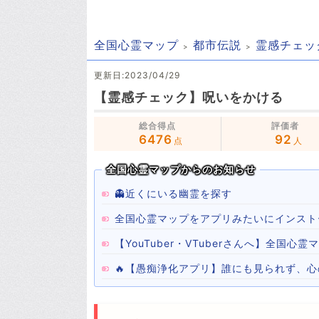
全国心霊マップ
都市伝説
霊感チェッ
更新日:2023/04/29
【霊感チェック】呪いをかける
総合得点
評価者
6476
92
点
人
全国心霊マップからのお知らせ
👻近くにいる幽霊を探す
全国心霊マップをアプリみたいにインスト
【YouTuber・VTuberさんへ】全国
🔥【愚痴浄化アプリ】誰にも見られず、