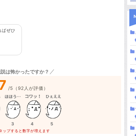
ればぜひ
伝説は怖かったですか？
7
/
5
（
92
人が評価）
3
4
5
タップすると数字が増えます