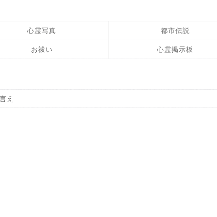
心霊写真
都市伝説
お祓い
心霊掲示板
言え