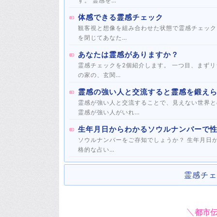
す。 霊感を…
体感できる霊感チェック
観客視と想像を組み合わせた状態で霊感チェック
を閉じてあなた…
あなたは霊感がありますか？
霊感チェックを2個紹介します。 一つ目、まず
の家の、玄関…
霊感の強い人と交流すると霊感を鍛え
霊感が強い人と交流することで、見えない世界と
霊感が強い人がいれ…
生年月日からわかるソウルナンバーで
ソウルナンバーをご存知でしょうか？ 生年月日
格的な占い…
霊感チェ
都市