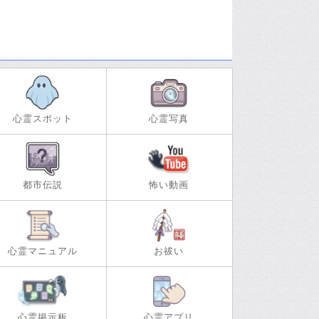
心霊スポット
心霊写真
都市伝説
怖い動画
心霊マニュアル
お祓い
心霊掲示板
心霊アプリ