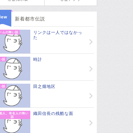
New
新着都市伝説
リンクは一人ではなかっ
ームの怖い話
た
時計
い話
田之畑地区
い話
織田信長の残酷な面
能人、有名人の怖い
話