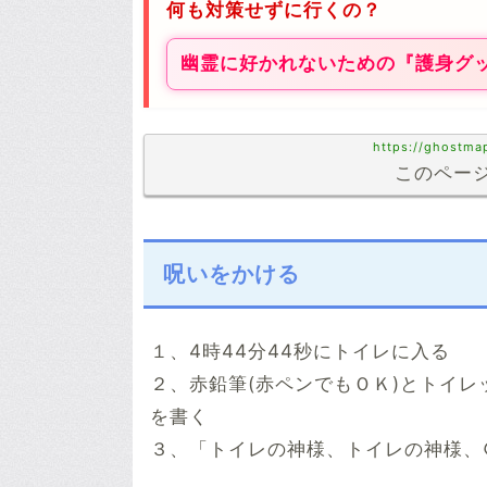
何も対策せずに行くの？
幽霊に好かれないための『護身グ
https://ghostma
このページ
呪いをかける
１、4時44分44秒にトイレに入る
２、赤鉛筆(赤ペンでもＯＫ)とトイ
を書く
３、「トイレの神様、トイレの神様、