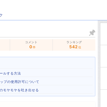
ク
コメント
ランキング
0
542
件
位
ールする方法
心霊マップの使用許可について
心のモヤモヤを吐き出せる