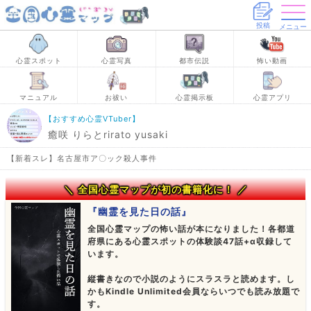
投稿
メニュー
心霊スポット
心霊写真
都市伝説
怖い動画
マニュアル
お祓い
心霊掲示板
心霊アプリ
【おすすめ心霊VTuber】
癒咲 りらとrirato yusaki
【新着スレ】名古屋市ア〇ック殺人事件
＼ 全国心霊マップが初の書籍化に！ ／
『幽霊を見た日の話』
全国心霊マップの怖い話が本になりました！各都道
府県にある心霊スポットの体験談47話+α収録して
います。
縦書きなので小説のようにスラスラと読めます。し
かもKindle Unlimited会員ならいつでも読み放題で
す。