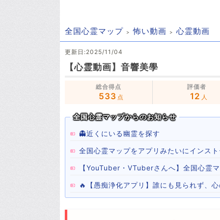
全国心霊マップ
怖い動画
心霊動画
更新日:2025/11/04
【心霊動画】音響美學
総合得点
評価者
533
12
点
人
全国心霊マップからのお知らせ
👻近くにいる幽霊を探す
全国心霊マップをアプリみたいにインスト
【YouTuber・VTuberさんへ】全国
🔥【愚痴浄化アプリ】誰にも見られず、