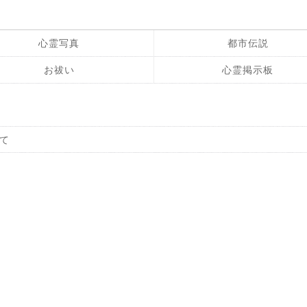
心霊写真
都市伝説
お祓い
心霊掲示板
て