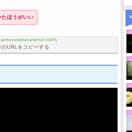
いたほうがいい
心
.jp/movie/detail.php?cd=23375
のURLをコピーする
心
心
心