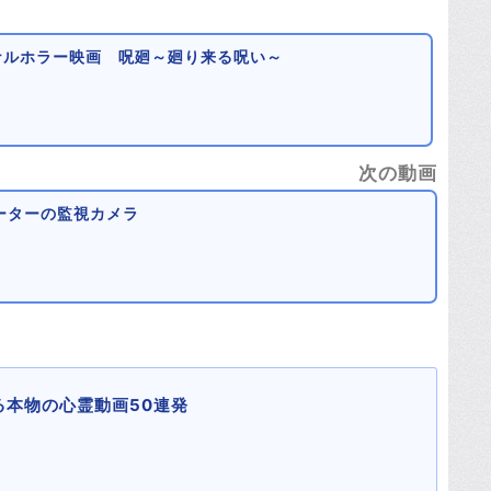
ナルホラー映画 呪廻～廻り来る呪い～
次の動画
ーターの監視カメラ
る本物の心霊動画50連発