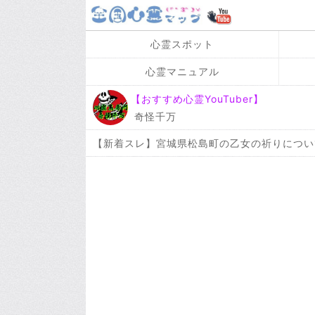
心霊スポット
心霊マニュアル
【おすすめ心霊YouTuber】
奇怪千万
【新着スレ】宮城県松島町の乙女の祈りについ