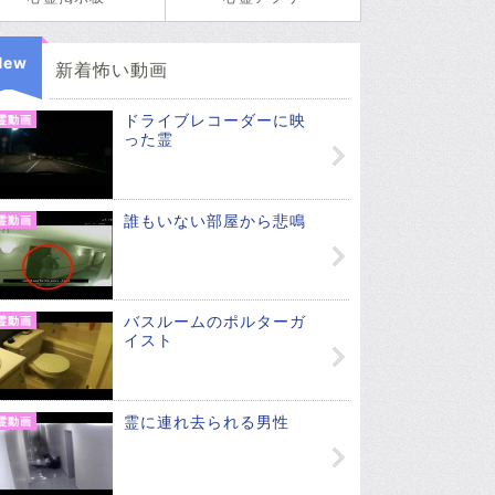
New
新着怖い動画
ドライブレコーダーに映
霊動画
った霊
誰もいない部屋から悲鳴
霊動画
バスルームのポルターガ
霊動画
イスト
霊に連れ去られる男性
霊動画