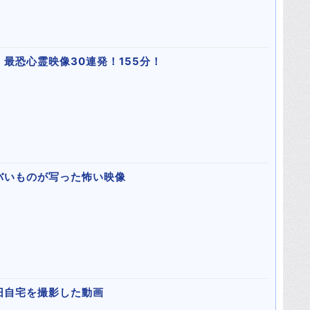
最恐心霊映像30連発！155分！
バいものが写った怖い映像
旧自宅を撮影した動画