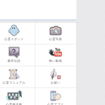
心霊スポット
心霊写真
都市伝説
怖い動画
心霊マニュアル
お祓い
心霊掲示板
心霊アプリ