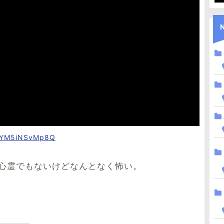
v=YM5iNSvMp8Q
心霊でもないけどなんとなく怖い。