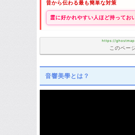
昔から伝わる最も簡単な対策
霊に好かれやすい人ほど持ってお
https://ghostmap
このページ
音響美學とは？