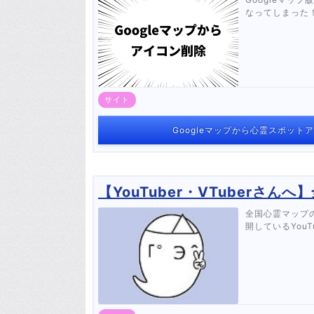
なってしまった
サイト
Googleマップから心霊スポッ
【YouTuber・VTuberさ
全国心霊マップ
開しているYou