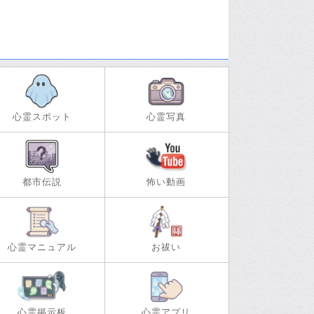
心霊スポット
心霊写真
都市伝説
怖い動画
心霊マニュアル
お祓い
心霊掲示板
心霊アプリ