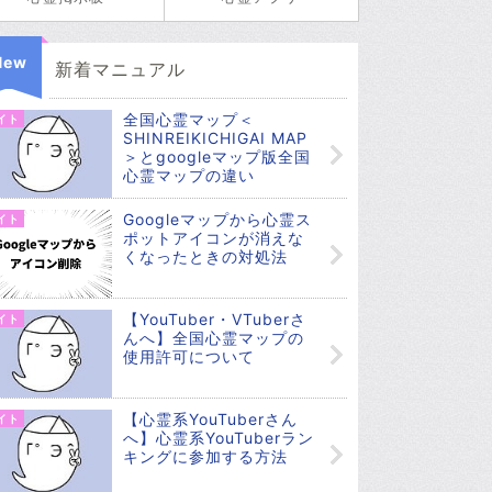
New
新着マニュアル
全国心霊マップ＜
イト
SHINREIKICHIGAI MAP
＞とgoogleマップ版全国
心霊マップの違い
Googleマップから心霊ス
イト
ポットアイコンが消えな
くなったときの対処法
【YouTuber・VTuberさ
イト
んへ】全国心霊マップの
使用許可について
【心霊系YouTuberさん
イト
へ】心霊系YouTuberラン
キングに参加する方法