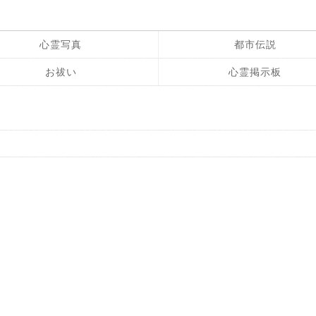
心霊写真
都市伝説
お祓い
心霊掲示板