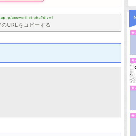
ap.jp/answer/list.php?div=1
のURLをコピーする
サ
サ
サ
サ