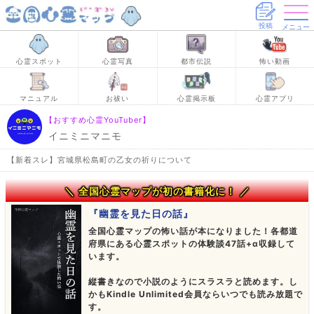
投稿
メニュー
心霊スポット
心霊写真
都市伝説
怖い動画
マニュアル
お祓い
心霊掲示板
心霊アプリ
【おすすめ心霊YouTuber】
イニミニマニモ
【新着スレ】宮城県松島町の乙女の祈りについて
＼ 全国心霊マップが初の書籍化に！ ／
『幽霊を見た日の話』
全国心霊マップの怖い話が本になりました！各都道
府県にある心霊スポットの体験談47話+α収録して
います。
縦書きなので小説のようにスラスラと読めます。し
かもKindle Unlimited会員ならいつでも読み放題で
す。