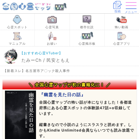
投稿
メニュー
心霊スポット
心霊写真
都市伝説
怖い動画
マニュアル
お祓い
心霊掲示板
心霊アプリ
【おすすめ心霊VTuber】
たみーCh / 民安ともえ
【新着スレ】名古屋市ア〇ック殺人事件
＼ 全国心霊マップが初の書籍化に！ ／
『幽霊を見た日の話』
全国心霊マップの怖い話が本になりました！各都道
府県にある心霊スポットの体験談47話+α収録して
います。
縦書きなので小説のようにスラスラと読めます。し
かもKindle Unlimited会員ならいつでも読み放題で
す。