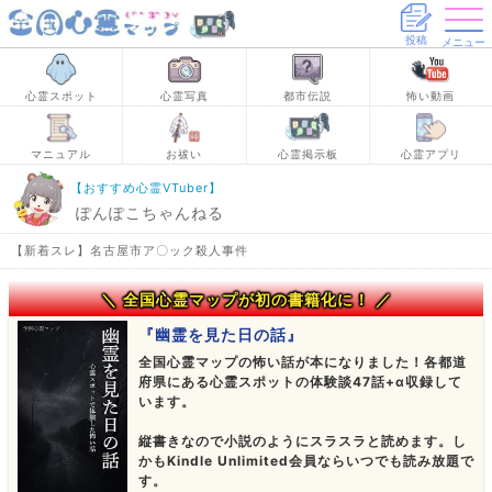
投稿
メニュー
心霊スポット
心霊写真
都市伝説
怖い動画
マニュアル
お祓い
心霊掲示板
心霊アプリ
【おすすめ心霊VTuber】
ぽんぽこちゃんねる
【新着スレ】名古屋市ア〇ック殺人事件
＼ 全国心霊マップが初の書籍化に！ ／
『幽霊を見た日の話』
全国心霊マップの怖い話が本になりました！各都道
府県にある心霊スポットの体験談47話+α収録して
います。
縦書きなので小説のようにスラスラと読めます。し
かもKindle Unlimited会員ならいつでも読み放題で
す。