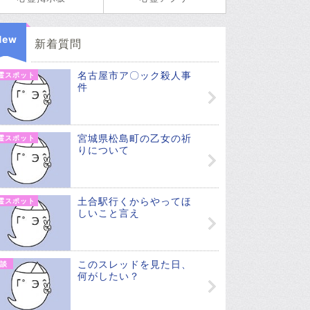
New
新着質問
名古屋市ア〇ック殺人事
霊スポット
件
宮城県松島町の乙女の祈
霊スポット
りについて
土合駅行くからやってほ
霊スポット
しいこと言え
このスレッドを見た日、
談
何がしたい？