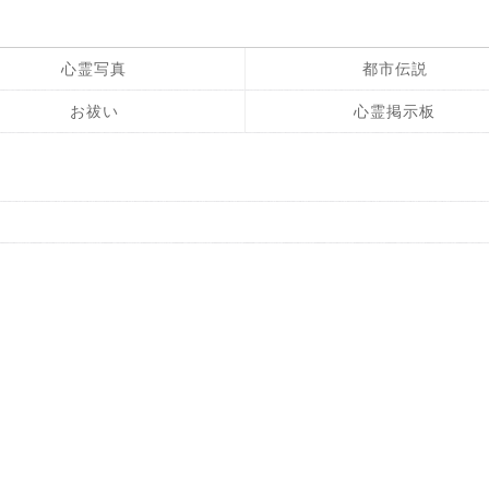
心霊写真
都市伝説
お祓い
心霊掲示板