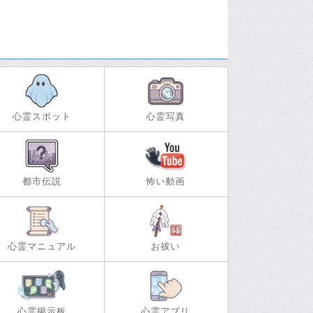
心霊スポット
心霊写真
都市伝説
怖い動画
心霊マニュアル
お祓い
心霊掲示板
心霊アプリ