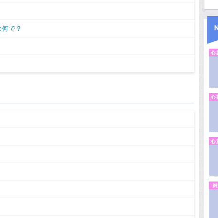
は何で？
心
心
心
雑