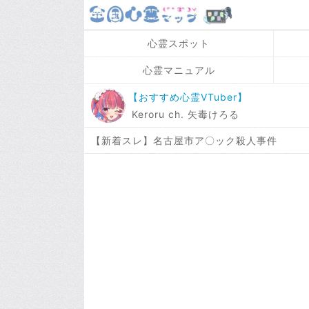
心霊スポット
心霊マニュアル
【おすすめ心霊VTuber】
Keroru ch. 矢毒けろる
【新着スレ】名古屋市ア〇ック殺人事件