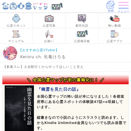
投稿
メニュー
心霊スポット
心霊写真
都市伝説
怖い動画
マニュアル
お祓い
心霊掲示板
心霊アプリ
【おすすめ心霊VTuber】
Keroru ch. 矢毒けろる
【新着スレ】土合駅行くからやってほしいこと言え
＼ 全国心霊マップが初の書籍化に！ ／
『幽霊を見た日の話』
全国心霊マップの怖い話が本になりました！各都道
府県にある心霊スポットの体験談47話+α収録して
います。
縦書きなので小説のようにスラスラと読めます。し
かもKindle Unlimited会員ならいつでも読み放題で
す。