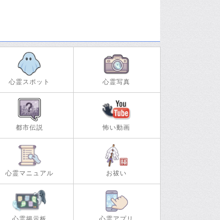
心霊スポット
心霊写真
都市伝説
怖い動画
心霊マニュアル
お祓い
心霊掲示板
心霊アプリ