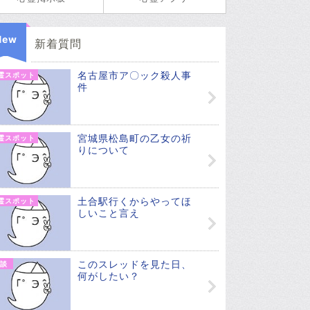
New
新着質問
名古屋市ア〇ック殺人事
霊スポット
件
宮城県松島町の乙女の祈
霊スポット
りについて
土合駅行くからやってほ
霊スポット
しいこと言え
このスレッドを見た日、
談
何がしたい？