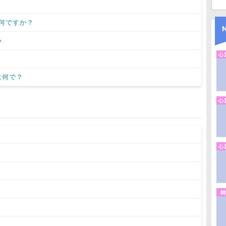
何ですか？
い
心
は何で？
心
心
雑