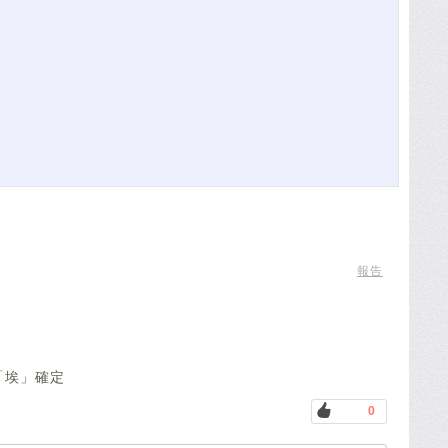
報告
「埃」確定
0