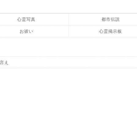
心霊写真
都市伝説
お祓い
心霊掲示板
言え