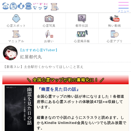
メニュー
心霊スポット
心霊写真
都市伝説
怖い動画
マニュアル
お祓い
心霊掲示板
心霊アプリ
【おすすめ心霊VTuber】
紅屋都代丸
【新着スレ】土合駅行くからやってほしいこと言え
＼ 全国心霊マップが初の書籍化に！ ／
『幽霊を見た日の話』
全国心霊マップの怖い話が本になりました！各都道
府県にある心霊スポットの体験談47話+α収録して
います。
縦書きなので小説のようにスラスラと読めます。し
かもKindle Unlimited会員ならいつでも読み放題で
す。