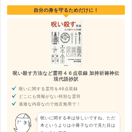
自分の身を守るためだけに！
呪い殺す方法など霊符４６点収録 加持祈祷神伝
現代語抄訳
呪いに関する霊符を46点収録
どこにも情報がない特別な霊符
過激な内容なので他言無用で！
呪いに関する本は珍しいですね。ただ
本というよりは小冊子なので見た目は