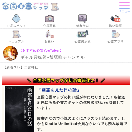
メニュー
心霊スポット
心霊写真
都市伝説
怖い動画
マニュアル
お祓い
心霊掲示板
心霊アプリ
【おすすめ心霊YouTuber】
ギャル霊媒師⭐︎飯塚唯チャンネル
【新着スレ】二宮神社
＼ 全国心霊マップが初の書籍化に！ ／
『幽霊を見た日の話』
全国心霊マップの怖い話が本になりました！各都道
府県にある心霊スポットの体験談47話+α収録して
います。
縦書きなので小説のようにスラスラと読めます。し
かもKindle Unlimited会員ならいつでも読み放題で
す。