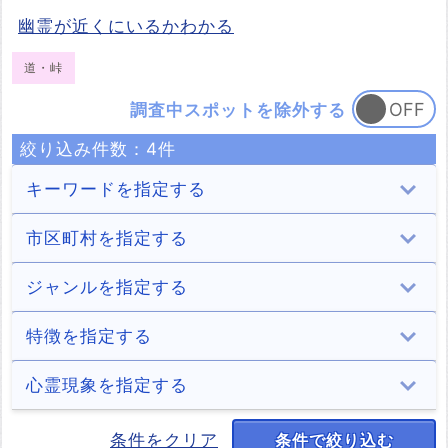
幽霊が近くにいるかわかる
道・峠
調査中スポットを除外する
絞り込み件数：
4
件
キーワードを指定する
市区町村を指定する
下関市
宇部市
山口市
萩市
ジャンルを指定する
29件
8件
19件
8件
防府市
下松市
岩国市
光市
トンネル
病院
学校
住居
特徴を指定する
4件
1件
8件
2件
17件
1件
4件
5件
長門市
柳井市
美祢市
周南市
ホテル・旅館
商業施設
山・森
道・峠
処刑場
心霊現象を指定する
3件
1件
8件
6件
14件
7件
2件
4件
1件
山陽小野田市
上関町
田布施町
平生町
公園・城跡
墓地・慰霊碑
海
湖（池）・ダム
男性の霊
老爺の霊
正体不明の霊
条件をクリア
条件で絞り込む
11件
1件
1件
1件
14件
7件
7件
9件
1件
1件
1件