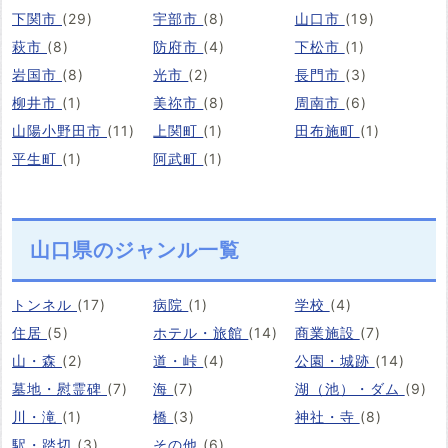
下関市
(29)
宇部市
(8)
山口市
(19)
萩市
(8)
防府市
(4)
下松市
(1)
岩国市
(8)
光市
(2)
長門市
(3)
柳井市
(1)
美祢市
(8)
周南市
(6)
山陽小野田市
(11)
上関町
(1)
田布施町
(1)
平生町
(1)
阿武町
(1)
山口県のジャンル一覧
トンネル
(17)
病院
(1)
学校
(4)
住居
(5)
ホテル・旅館
(14)
商業施設
(7)
山・森
(2)
道・峠
(4)
公園・城跡
(14)
墓地・慰霊碑
(7)
海
(7)
湖（池）・ダム
(9)
川・滝
(1)
橋
(3)
神社・寺
(8)
駅・踏切
(3)
その他
(6)