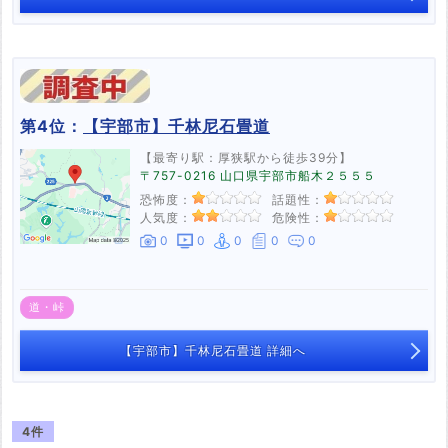
第4位：
【宇部市】千林尼石畳道
【最寄り駅：厚狭駅から徒歩39分】
〒757-0216 山口県宇部市船木２５５５
恐怖度：
話題性：
人気度：
危険性：
0
0
0
0
0
道・峠
【宇部市】千林尼石畳道 詳細へ
4件