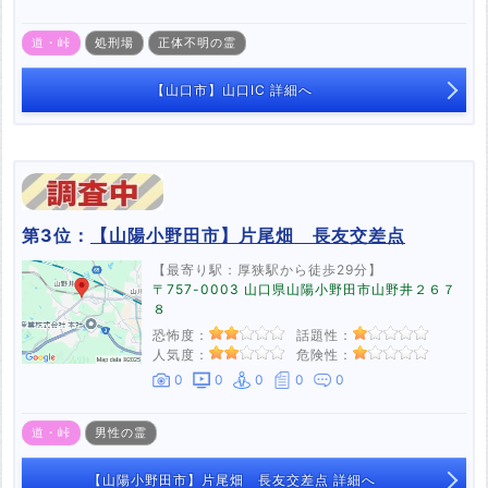
道・峠
処刑場
正体不明の霊
【山口市】山口IC 詳細へ
第3位：
【山陽小野田市】片尾畑 長友交差点
【最寄り駅：厚狭駅から徒歩29分】
〒757-0003 山口県山陽小野田市山野井２６７
８
恐怖度：
話題性：
人気度：
危険性：
0
0
0
0
0
道・峠
男性の霊
【山陽小野田市】片尾畑 長友交差点 詳細へ