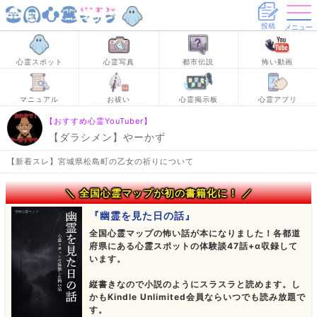
投稿
メニュー
心霊スポット
心霊写真
都市伝説
怖い動画
マニュアル
お祓い
心霊掲示板
心霊アプリ
【おすすめ心霊YouTuber】
【ダラシメン】やーかず
【新着スレ】宮城県松島町の乙女の祈りについて
＼ 全国心霊マップが初の書籍化に！ ／
『幽霊を見た日の話』
全国心霊マップの怖い話が本になりました！各都道
府県にある心霊スポットの体験談47話+α収録して
います。
縦書きなので小説のようにスラスラと読めます。し
かもKindle Unlimited会員ならいつでも読み放題で
す。