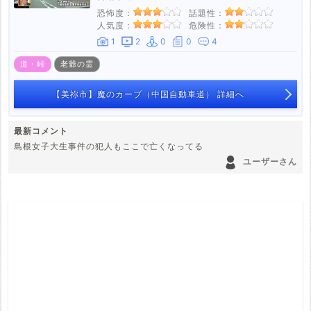
恐怖度：
話題性：
人気度：
危険性：
1
2
0
0
4
道・峠
老爺の霊
【美祢市】魔のカーブ（中国自動車道） 詳細へ
最新コメント
島根女子大生事件の犯人もここで亡くなってる
ユーザーさん