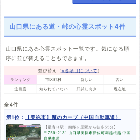
阿武町
川・滝
橋
神社・寺
駅・踏切
1件
1件
3件
8件
3件
その他
山口県にある道・峠の心霊スポット4件
6件
山口県にある心霊スポット一覧です。気になる順
序に並び替えることもできます。
並び替え（
※各項目について
）
ランキング
市区町村
新しい
古い
注目度
知られていない
肝試し向き
現在地
全4件
第1位：
【美祢市】魔のカーブ（中国自動車道）
【最寄り駅：四郎ヶ原駅から徒歩55分】
〒759-2131 山口県美祢市伊佐町堀越根越 中国
自動車道