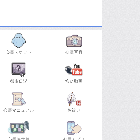
心霊スポット
心霊写真
都市伝説
怖い動画
心霊マニュアル
お祓い
心霊掲示板
心霊アプリ