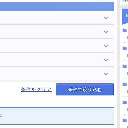
山口市
萩市
19件
8件
岩国市
光市
学校
住居
8件
2件
4件
5件
美祢市
周南市
山・森
道・峠
自殺の名所
廃墟
8件
6件
2件
4件
1件
25件
田布施町
平生町
海
湖（池）・ダム
解体済み
男性の霊
女性の霊
条件をクリア
条件で絞り込む
1件
1件
7件
9件
5件
22件
15件
神社・寺
駅・踏切
正体不明の霊
足音
8件
3件
8件
2件
人影
心霊写真
件
7件
12件