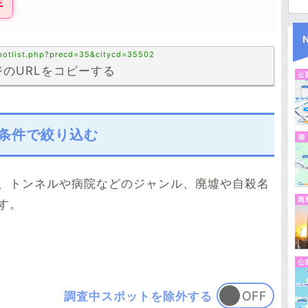
定
spotlist.php?precd=35&citycd=35502
のURLをコピーする
公
条件で絞り込む
湖
、トンネルや病院などのジャンル、廃墟や自殺名
商
す。
公
調査中スポットを除外する