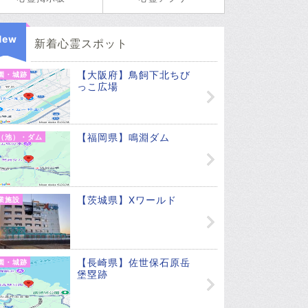
New
新着心霊スポット
【大阪府】鳥飼下北ちび
園・城跡
っこ広場
【福岡県】鳴淵ダム
（池）・ダム
【茨城県】Xワールド
業施設
【長崎県】佐世保石原岳
園・城跡
堡塁跡