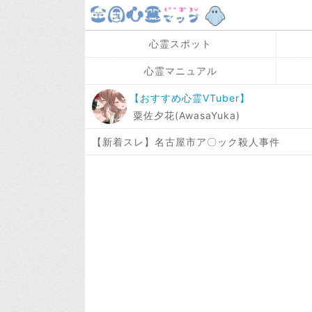
心霊スポット
心霊マニュアル
【おすすめ心霊VTuber】
粟佐夕花(AwasaYuka)
【新着スレ】名古屋市ア〇ック殺人事件