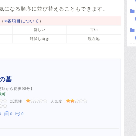
気になる順序に並び替えることもできます。
（
※各項目について
）
新しい
古い
肝試し向き
現在地
の墓
与駅から徒歩98分】
武町
話題性：
人気度：
0
0
0