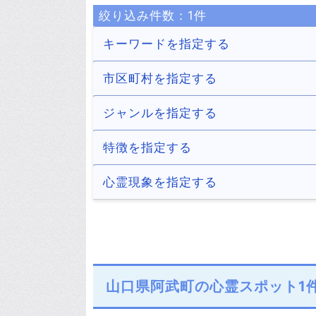
絞り込み件数：
1
件
キーワードを指定する
市区町村を指定する
下関市
宇部市
ジャンルを指定する
29件
8件
防府市
下松市
トンネル
病院
特徴を指定する
4件
1件
17件
1件
長門市
柳井市
ホテル・旅館
商業施設
デートスポット
座敷わらし
心霊現象を指定する
3件
1件
14件
7件
2件
1件
山陽小野田市
上関町
公園・城跡
墓地・慰霊碑
処刑場
火事
少年の霊
少女の霊
11件
1件
14件
7件
7件
2件
18件
7件
阿武町
川・滝
橋
老爺の霊
老婆の霊
1件
1件
3件
3件
4件
その他
声
ラップ音
山口県阿武町の心霊スポット1
6件
15件
2件
祟り