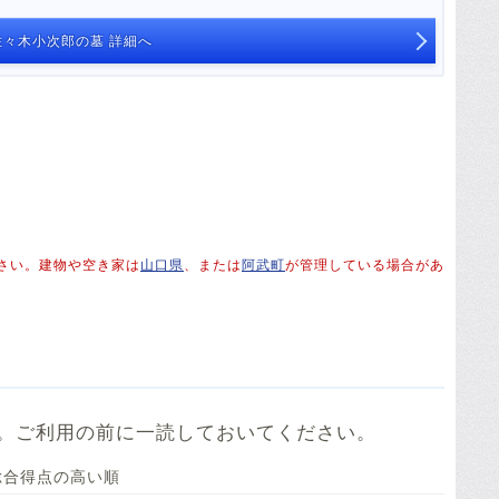
々木小次郎の墓 詳細へ
さい。建物や空き家は
山口県
、または
阿武町
が管理している場合があ
。ご利用の前に一読しておいてください。
総合得点の高い順