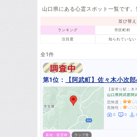
5件
山口県にある心霊スポット一覧です。
並び替え
ランキング
市区町村
注目度
知られていない
全1件
第1位：
【阿武町】佐々木小次郎
【最寄り駅：木
山口県阿武郡阿
恐怖度：
危険性：
0
0
墓地・慰霊碑
ラップ音