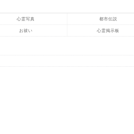
心霊写真
都市伝説
お祓い
心霊掲示板