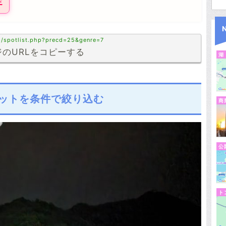
定
p/spotlist.php?precd=25&genre=7
のURLをコピーする
湖
ットを条件で絞り込む
商
公
ト