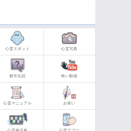
心霊スポット
心霊写真
都市伝説
怖い動画
心霊マニュアル
お祓い
心霊掲示板
心霊アプリ