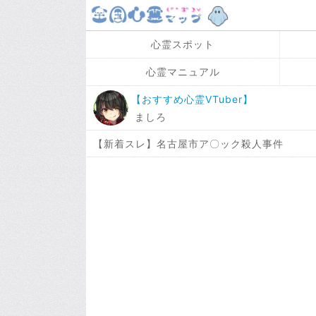
心霊スポット
心霊マニュアル
【おすすめ心霊VTuber】
ましろ
【新着スレ】名古屋市ア〇ック殺人事件