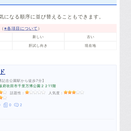
四條畷市
交野市
5件
3件
気になる順序に並び替えることもできます。
島本町
豊能町
3件
1件
（
※各項目について
）
田尻町
岬町
新しい
古い
1件
3件
肝試し向き
現在地
ド
博記念公園駅から徒歩7分】
 大阪府吹田市千里万博公園２２11階
話題性：
人気度：
0
0
2