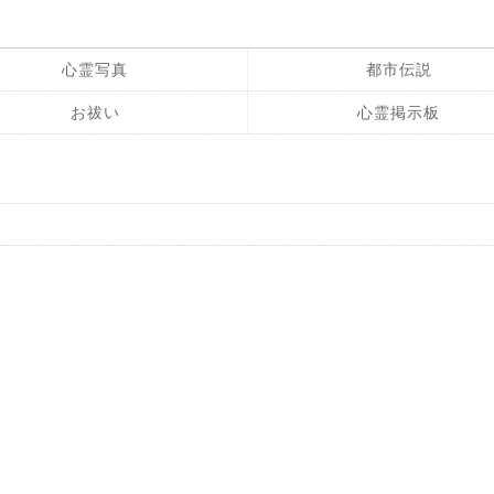
心霊写真
都市伝説
お祓い
心霊掲示板