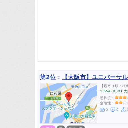
第2位：
【大阪市】ユニバーサル
【最寄り駅：桜
〒554-003
恐怖度：
危険性：
0
0