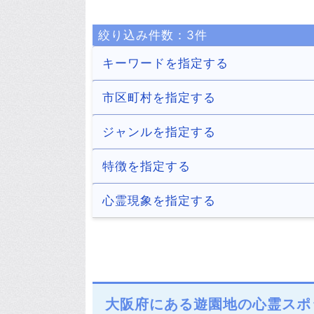
絞り込み件数：
3
件
キーワードを指定する
市区町村を指定する
大阪市
堺市
ジャンルを指定する
63件
12件
池田市
吹田市
トンネル
病院
特徴を指定する
2件
12件
24件
6件
守口市
枚方市
ホテル・旅館
商業施設
廃墟
解体済み
心霊現象を指定する
3件
11件
10件
12件
2件
1件
泉佐野市
富田林市
道・峠
公園・城跡
少年の霊
男性の霊
2件
3件
15件
54件
1件
1件
大東市
和泉市
湖（池）・ダム
川・滝
5件
5件
14件
4件
羽曳野市
摂津市
駅・踏切
樹木
大阪府にある遊園地の心霊スポ
2件
7件
12件
2件