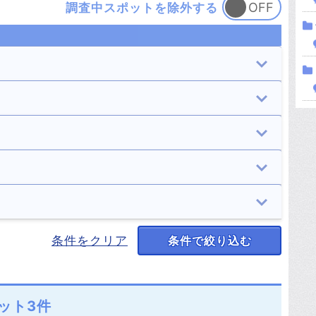
調査中スポットを除外する
岸和田市
豊中市
5件
7件
高槻市
貝塚市
学校
住居
8件
6件
4件
13件
茨木市
八尾市
遊園地
山・森
13件
7件
3件
12件
寝屋川市
河内長野市
墓地・慰霊碑
海
正体不明の霊
声
条件をクリア
条件で絞り込む
4件
12件
15件
2件
1件
1件
箕面市
柏原市
橋
神社・寺
9件
3件
18件
22件
高石市
藤井寺市
村・集落
その他
ット3件
2件
1件
2件
10件