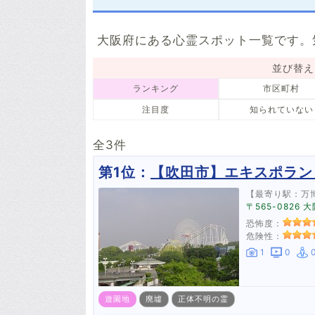
東大阪市
泉南市
16件
5件
大阪府にある心霊スポット一覧です。
大阪狭山市
阪南市
1件
2件
並び替え
能勢町
熊取町
ランキング
市区町村
4件
3件
注目度
知られていない
河南町
千早赤阪村
1件
2件
全3件
第1位：
【吹田市】エキスポラン
【最寄り駅：万
〒565-0826
恐怖度：
危険性：
1
0
遊園地
廃墟
正体不明の霊