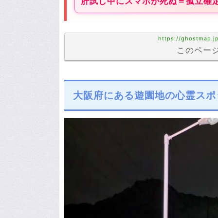
肝試し中にスマホが死ぬ＝孤立確
https://ghostmap.j
このページ
大阪府にある遊園地の心霊スポ