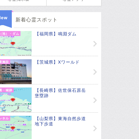
New
新着心霊スポット
【福岡県】鳴淵ダム
（池）・ダム
【茨城県】Xワールド
業施設
【長崎県】佐世保石原岳
園・城跡
堡塁跡
【山梨県】東海自然歩道
ンネル
地下歩道