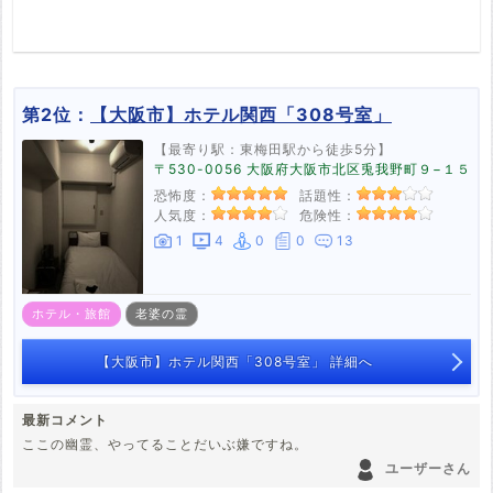
第2位：
【大阪市】ホテル関西「308号室」
【最寄り駅：東梅田駅から徒歩5分】
〒530-0056 大阪府大阪市北区兎我野町９−１５
恐怖度：
話題性：
人気度：
危険性：
1
4
0
0
13
ホテル・旅館
老婆の霊
【大阪市】ホテル関西「308号室」 詳細へ
最新コメント
ここの幽霊、やってることだいぶ嫌ですね。
ユーザーさん