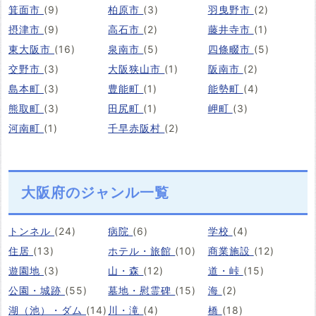
箕面市
(9)
柏原市
(3)
羽曳野市
(2)
摂津市
(9)
高石市
(2)
藤井寺市
(1)
東大阪市
(16)
泉南市
(5)
四條畷市
(5)
交野市
(3)
大阪狭山市
(1)
阪南市
(2)
島本町
(3)
豊能町
(1)
能勢町
(4)
熊取町
(3)
田尻町
(1)
岬町
(3)
河南町
(1)
千早赤阪村
(2)
大阪府のジャンル一覧
トンネル
(24)
病院
(6)
学校
(4)
住居
(13)
ホテル・旅館
(10)
商業施設
(12)
遊園地
(3)
山・森
(12)
道・峠
(15)
公園・城跡
(55)
墓地・慰霊碑
(15)
海
(2)
湖（池）・ダム
(14)
川・滝
(4)
橋
(18)