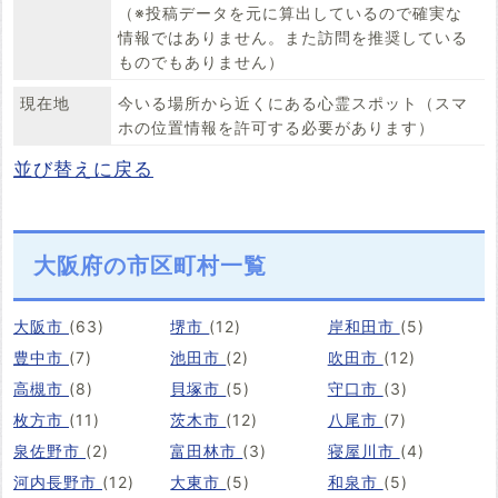
（※投稿データを元に算出しているので確実な
情報ではありません。また訪問を推奨している
ものでもありません）
現在地
今いる場所から近くにある心霊スポット（スマ
ホの位置情報を許可する必要があります）
並び替えに戻る
大阪府の市区町村一覧
大阪市
(63)
堺市
(12)
岸和田市
(5)
豊中市
(7)
池田市
(2)
吹田市
(12)
高槻市
(8)
貝塚市
(5)
守口市
(3)
枚方市
(11)
茨木市
(12)
八尾市
(7)
泉佐野市
(2)
富田林市
(3)
寝屋川市
(4)
河内長野市
(12)
大東市
(5)
和泉市
(5)