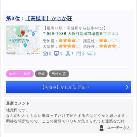
第3位：
【高槻市】かじか荘
【最寄り駅：高槻駅から徒歩46分】
〒569-1036 大阪府高槻市塚脇５丁目１１
恐怖度：
話題性：
人気度：
危険性：
0
0
1
0
5
ホテル・旅館
廃墟
男性の霊
【高槻市】かじか荘 詳細へ
最新コメント
地元民です。
なんのいわくもない廃墟ってだけで紹介するのはどうかと思います。
閑静な場所なので、ここの情報でＤＱＮが集まられても迷惑なだけな
んですよ。
ユーザーさん