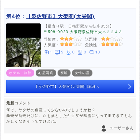
第4位：
【泉佐野市】大榮閣(大栄閣)
【最寄り駅：日根野駅から徒歩85分】
〒598-0023 大阪府泉佐野市大木２２４３
恐怖度：
話題性：
人気度：
危険性：
1
5
0
0
10
ホテル・旅館
心霊写真
廃墟
女性の霊
【泉佐野市】大榮閣(大栄閣) 詳細へ
最新コメント
何で、ヤクザの幽霊って少ないのでしょうかね？
商売が商売だけに、命を落としたヤクザが幽霊になって出てきてもお
かしくなさそうですけどね。
ユーザーさん