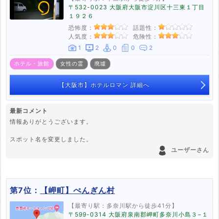
〒532-0023 大阪府大阪市淀川区十三東１丁目
１９２６
恐怖度：
話題性：
人気度：
危険性：
1
2
0
0
2
ホテル・旅館
女性の霊
廃墟
【大阪市】ホテルロマン 詳細へ
最新コメント
情報ありがとうございます。
スポット名を変更しました。
ユーザーさん
第7位：
【岬町】ぺんぎん村
【最寄り駅：多奈川駅から徒歩41分】
〒599-0314 大阪府泉南郡岬町多奈川小島３−１