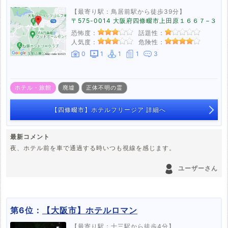
【最寄り駅：鳥居前駅から徒歩39分】
〒575-0014 大阪府四條畷市上田原１６６７−３
恐怖度：
話題性：
人気度：
危険性：
0
1
1
1
3
ホテル・旅館
廃墟
正体不明の霊
【四條畷市】ホテルフリージア 詳細へ
最新コメント
夜、ホテル前を車で通過する時いつも視線を感じます。
ユーザーさん
第6位：
【大阪市】ホテルロマン
【最寄り駅：十三駅から徒歩4分】