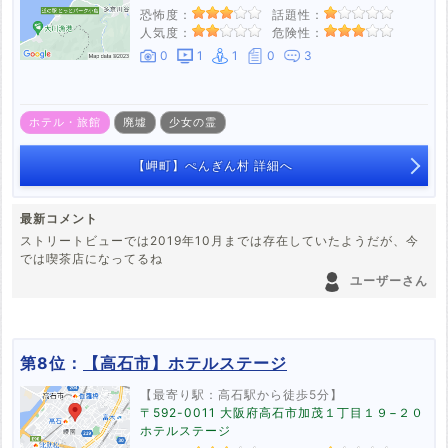
恐怖度：
話題性：
人気度：
危険性：
0
1
1
0
3
ホテル・旅館
廃墟
少女の霊
【岬町】ぺんぎん村 詳細へ
最新コメント
ストリートビューでは2019年10月までは存在していたようだが、今
では喫茶店になってるね
ユーザーさん
第8位：
【高石市】ホテルステージ
【最寄り駅：高石駅から徒歩5分】
〒592-0011 大阪府高石市加茂１丁目１９−２０
ホテルステージ