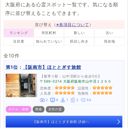
大阪府にある心霊スポット一覧です。気になる順
1件
2件
3件
1件
序に並び替えることもできます。
能勢町
熊取町
田尻町
岬町
4件
3件
1件
3件
並び替え（
※各項目について
）
河南町
千早赤阪村
1件
2件
ランキング
市区町村
新しい
古い
注目度
知られていない
肝試し向き
現在地
全10件
第1位：
【阪南市】ほととぎす旅館
【最寄り駅：山中渓駅から徒歩5分】
〒599-0214 大阪府阪南市山中渓１２５０
恐怖度：
話題性：
人気度：
危険性：
2
6
1
2
54
ホテル・旅館
廃墟
女性の霊
【阪南市】ほととぎす旅館 詳細へ