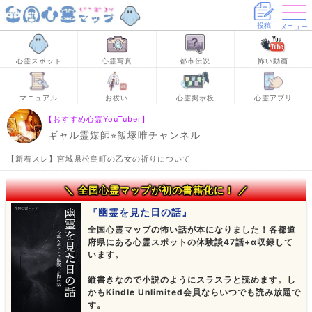
投稿
メニュー
心霊スポット
心霊写真
都市伝説
怖い動画
マニュアル
お祓い
心霊掲示板
心霊アプリ
【おすすめ心霊YouTuber】
ギャル霊媒師⭐︎飯塚唯チャンネル
【新着スレ】宮城県松島町の乙女の祈りについて
＼ 全国心霊マップが初の書籍化に！ ／
『幽霊を見た日の話』
全国心霊マップの怖い話が本になりました！各都道
府県にある心霊スポットの体験談47話+α収録して
います。
縦書きなので小説のようにスラスラと読めます。し
かもKindle Unlimited会員ならいつでも読み放題で
す。