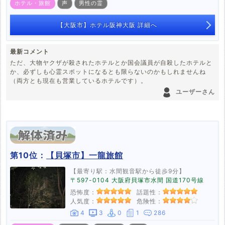
ホテル・旅館
声
男性の霊
【大阪市】ホテル阪神大阪 詳細へ
最新コメント
ただ、大物ヤクザが殺されたホテルとか国会議員が自殺したホテルと
か、必ずしも心霊スポットになるとも限らないのかもしれませんね
（両方とも現在も営業しているホテルです）。
ユーザーさん
第10位：
【貝塚市】一龍旅館
【最寄り駅：水間観音駅から徒歩9分】
〒597-0104 大阪府貝塚市水間 国道170号線
恐怖度：
話題性：
人気度：
危険性：
4
3
0
1
286