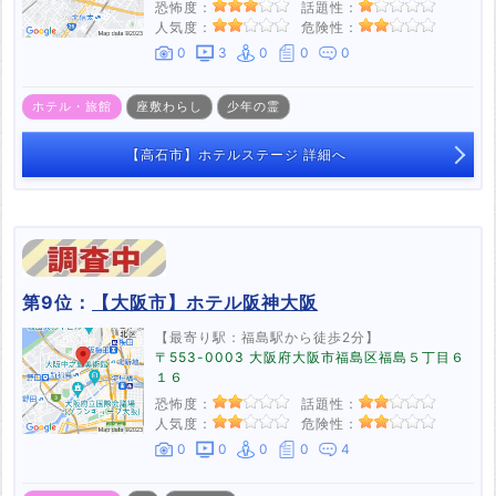
恐怖度：
話題性：
人気度：
危険性：
0
3
0
0
0
ホテル・旅館
座敷わらし
少年の霊
【高石市】ホテルステージ 詳細へ
第9位：
【大阪市】ホテル阪神大阪
【最寄り駅：福島駅から徒歩2分】
〒553-0003 大阪府大阪市福島区福島５丁目６
１６
恐怖度：
話題性：
人気度：
危険性：
0
0
0
0
4