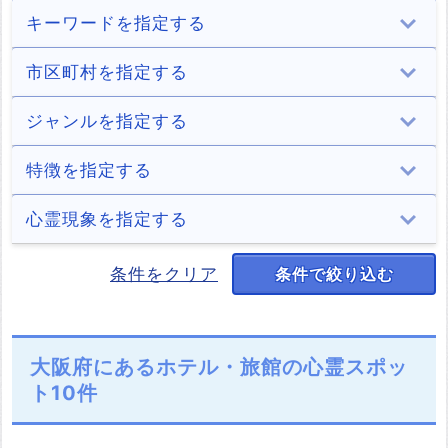
キーワードを指定する
市区町村を指定する
大阪市
堺市
岸和田市
豊中市
ジャンルを指定する
63件
12件
5件
7件
池田市
吹田市
高槻市
貝塚市
トンネル
病院
学校
住居
特徴を指定する
2件
12件
8件
6件
24件
6件
4件
13件
守口市
枚方市
茨木市
八尾市
ホテル・旅館
商業施設
遊園地
山・森
座敷わらし
廃墟
解体済み
心霊現象を指定する
3件
11件
13件
7件
10件
12件
3件
12件
1件
7件
1件
泉佐野市
富田林市
寝屋川市
河内長野市
道・峠
公園・城跡
墓地・慰霊碑
海
少年の霊
少女の霊
男性の霊
女性の霊
条件をクリア
条件で絞り込む
2件
3件
4件
12件
15件
55件
15件
2件
1件
2件
2件
3件
大東市
和泉市
箕面市
柏原市
湖（池）・ダム
川・滝
橋
神社・寺
老婆の霊
正体不明の霊
声
心霊写真
5件
5件
9件
3件
14件
4件
18件
22件
1件
1件
1件
1件
羽曳野市
摂津市
高石市
藤井寺市
駅・踏切
樹木
村・集落
その他
大阪府にあるホテル・旅館の心霊スポッ
2件
9件
2件
1件
12件
2件
2件
11件
ト10件
東大阪市
泉南市
四條畷市
交野市
16件
5件
5件
3件
大阪狭山市
阪南市
島本町
豊能町