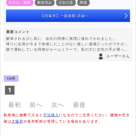
ホテル・旅館
解体済み
少女の霊
廃墟
【貝塚市】一龍旅館 詳細へ
最新コメント
解体される少し前に、会社の同僚に無理に連れてかれました。
帰りに右肩が今まで体感したことのない激しい激痛だったのですが...
横で運転している同僚がルームミラーで、私の方に女性の手が乗って
いたと言われました。
ユーザーさん
帰りの道中に妹から電話がかかってきて慌てた様子だったので詳しい
話を聞くと、一流旅館へ行っていた同時刻に妹がシャワーを浴びてい
る際、視線を感じ鏡越しに天井を見上げると、白いワンピースを着た
髪の長い女性が逆さで立ってたとのこと。
10件
今でもその女性の霊が、実家に住み憑いている気がします。
その霊を家に飛ばしてしまったから、取り壊されたとかあるなでしょ
1
うか...
最初
前へ
次へ
最後
私有地に無断で入ると
不法侵入
になるのでご注意ください。建物や空き
家は
大阪府
や各市町村が管理している場合があります。