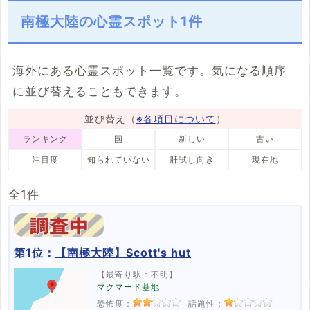
カナダ
タイ
フィンランド
エルサルバドル
駅・踏切
村・集落
その他
足音
声
人影
心霊写真
南極大陸の心霊スポット1件
2件
3件
1件
1件
2件
3件
19件
13件
26件
11件
12件
北朝鮮
マレーシア
ニュージーラン
チェコ
祟り
ド
1件
2件
1件
2件
2件
海外にある心霊スポット一覧です。気になる順序
アイルランド
スロバキア
ポーランド
ベトナム
に並び替えることもできます。
1件
1件
1件
1件
並び替え（
※各項目について
）
南極大陸
アルゼンチン
南アフリカ
ルーマニア
1件
1件
1件
1件
ランキング
国
新しい
古い
注目度
知られていない
肝試し向き
現在地
全1件
第1位：
【南極大陸】Scott's hut
【最寄り駅：不明】
マクマード基地
恐怖度：
話題性：