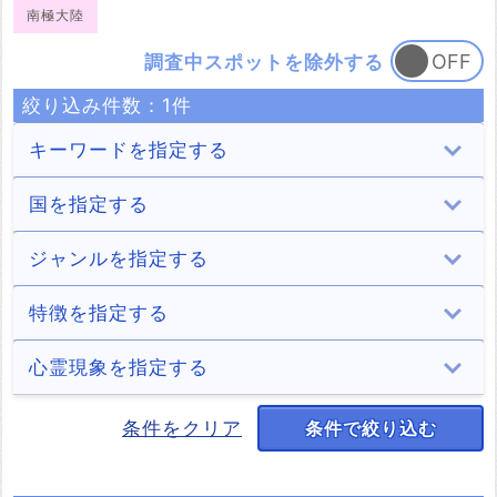
南極大陸
調査中スポットを除外する
絞り込み件数：
1
件
キーワードを指定する
国を指定する
アメリカ
メキシコ
イタリア
フランス
ジャンルを指定する
41件
2件
5件
3件
イギリス
スロベニア
オーストラリア
ロシア
トンネル
病院
学校
住居
特徴を指定する
11件
1件
4件
1件
3件
8件
3件
11件
インド
シンガポール
台湾
韓国
ホテル・旅館
商業施設
遊園地
山・森
何だコレ！？
自殺の名所
宜保愛子
廃墟
心霊現象を指定する
1件
2件
7件
8件
23件
8件
5件
1件
6件
5件
1件
35件
ウクライナ
中国
ドイツ
ペルー
道・峠
公園・城跡
墓地・慰霊碑
海
処刑場
解体済み
少年の霊
少女の霊
男性の霊
女性の霊
条件をクリア
条件で絞り込む
2件
3件
1件
2件
1件
14件
7件
1件
3件
3件
4件
15件
35件
31件
スイス
イラク
キルギス
イラン
湖（池）・ダム
川・滝
橋
神社・寺
老爺の霊
老婆の霊
動物の霊
正体不明の霊
2件
1件
1件
1件
1件
1件
7件
2件
5件
4件
3件
23件