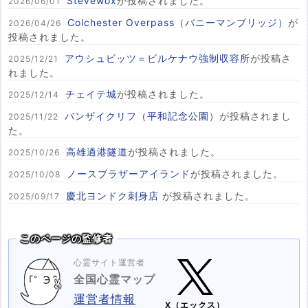
Stevewox
が投稿されました。
2026/06/01
Colchester Overpass（バニーマンブリッジ）
が
2026/04/26
投稿されました。
アウシュビッツ＝ビルケナウ強制収容所
が投稿さ
2025/12/21
れました。
チェイテ城
が投稿されました。
2025/12/14
バンザイクリフ（平和記念公園）
が投稿されまし
2025/11/22
た。
高雄過港隧道
が投稿されました。
2025/10/26
ノースブラザーアイランド
が投稿されました。
2025/10/08
慶北ヨンドク刺身店
が投稿されました。
2025/09/17
このページの監修者
心霊サイト運営者
全国心霊マップ
運営者情報
X（エックス）