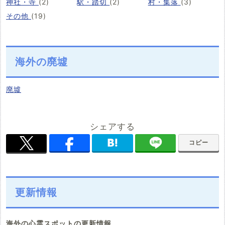
神社・寺
(2)
駅・踏切
(2)
村・集落
(3)
その他
(19)
海外の廃墟
廃墟
シェアする
コピー
更新情報
海外の心霊スポットの更新情報