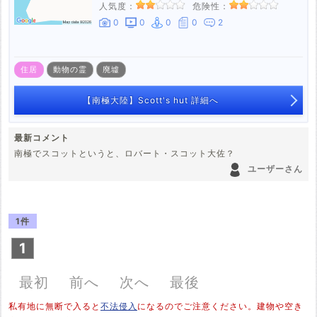
人気度：
危険性：
0
0
0
0
2
住居
動物の霊
廃墟
【南極大陸】Scott's hut 詳細へ
最新コメント
南極でスコットというと、ロバート・スコット大佐？
ユーザーさん
1件
1
最初
前へ
次へ
最後
私有地に無断で入ると
不法侵入
になるのでご注意ください。建物や空き