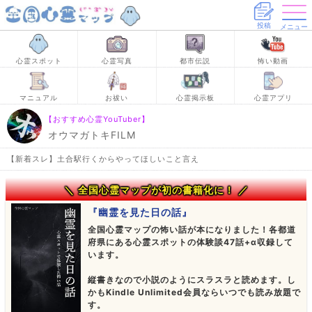
投稿
メニュー
心霊スポット
心霊写真
都市伝説
怖い動画
マニュアル
お祓い
心霊掲示板
心霊アプリ
【おすすめ心霊YouTuber】
オウマガトキFILM
【新着スレ】土合駅行くからやってほしいこと言え
＼ 全国心霊マップが初の書籍化に！ ／
『幽霊を見た日の話』
全国心霊マップの怖い話が本になりました！各都道
府県にある心霊スポットの体験談47話+α収録して
います。
縦書きなので小説のようにスラスラと読めます。し
かもKindle Unlimited会員ならいつでも読み放題で
す。