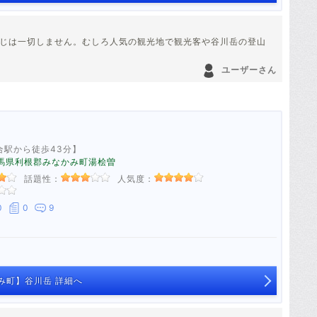
感じは一切しません。むしろ人気の観光地で観光客や谷川岳の登山
ユーザーさん
合駅から徒歩43分】
8 群馬県利根郡みなかみ町湯桧曽
話題性：
人気度：
0
0
9
み町】谷川岳 詳細へ