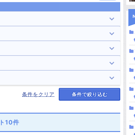
桐生市
伊勢崎市
9件
5件
館林市
渋川市
学校
住居
4件
8件
1件
5件
安中市
みどり市
山・森
道・峠
キャンプ場
座敷わらし
13件
9件
8件
11件
2件
1件
神流町
下仁田町
湖（池）・ダム
川・滝
廃墟
処刑場
男性の霊
女性の霊
条件をクリア
条件で絞り込む
1件
3件
16件
5件
25件
3件
45件
65件
嬬恋村
草津町
駅・踏切
村・集落
正体不明の霊
足音
1件
1件
5件
1件
10件
4件
みなかみ町
玉村町
人影
心霊写真
ト10件
10件
1件
8件
18件
邑楽町