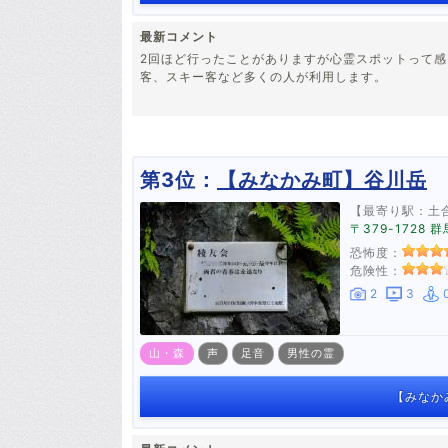
最新コメント
2回ほど行ったことがありますが心霊スポットって
客、スキー客など多くの人が利用します。
第3位：
【みなかみ町】谷川岳
【最寄り駅：土
〒379-172
恐怖度：
危険性：
2
3
山・森
声
足音
男性の霊
【みなか