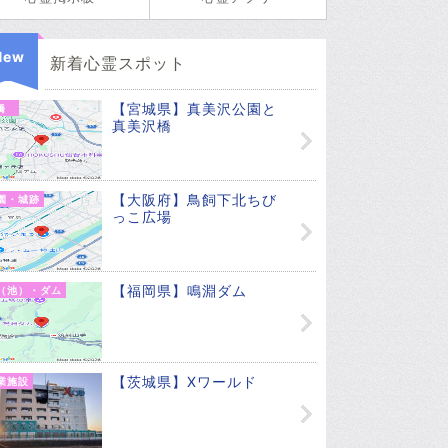
New
新着心霊スポット
【宮城県】真美沢公園と
橋
真美沢橋
【大阪府】鳥飼下北ちび
園・城跡
っこ広場
【福岡県】鳴淵ダム
（池）・ダム
【茨城県】Xワールド
業施設