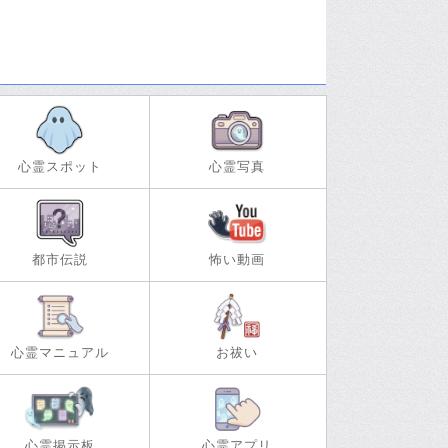
心霊スポット
心霊写真
都市伝説
怖い動画
心霊マニュアル
お祓い
心霊掲示板
心霊アプリ