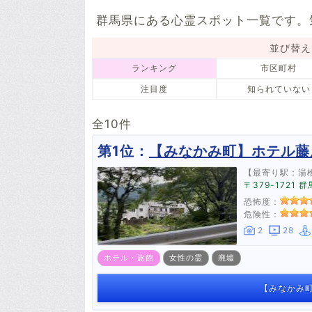
1件
1件
4件
群馬県にある心霊スポット一覧です。
並び替え
ランキング
市区町村
注目度
知られていない
全10件
第1位：
【みなかみ町】ホテル藤
【最寄り駅：湯
〒379-172
恐怖度：
危険性：
2
28
ホテル・旅館
女性の霊
廃墟
【みなかみ町