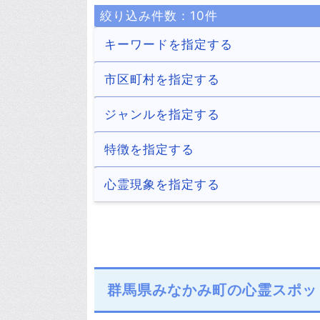
絞り込み件数：
10
件
キーワードを指定する
市区町村を指定する
前橋市
高崎市
ジャンルを指定する
11件
19件
太田市
沼田市
トンネル
病院
特徴を指定する
12件
8件
16件
2件
藤岡市
富岡市
ホテル・旅館
商業施設
デートスポット
パワースポット
心霊現象を指定する
7件
5件
11件
6件
1件
3件
吉岡町
上野村
公園・城跡
墓地・慰霊碑
何だコレ！？
自殺の名所
少年の霊
少女の霊
1件
4件
13件
8件
1件
7件
8件
11件
南牧村
中之条町
橋
神社・寺
火事
解体済み
老爺の霊
老婆の霊
3件
3件
17件
15件
1件
3件
1件
4件
片品村
川場村
その他
声
ラップ音
群馬県みなかみ町の心霊スポッ
1件
2件
5件
16件
1件
千代田町
大泉町
祟り