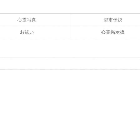
心霊写真
都市伝説
お祓い
心霊掲示板