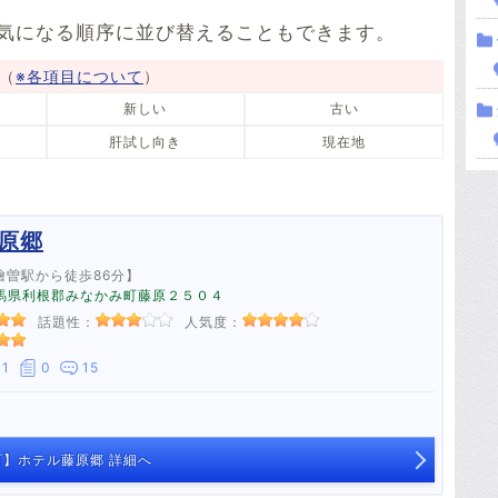
2件
気になる順序に並び替えることもできます。
（
※各項目について
）
新しい
古い
肝試し向き
現在地
原郷
檜曽駅から徒歩86分】
1 群馬県利根郡みなかみ町藤原２５０４
話題性：
人気度：
1
0
15
】ホテル藤原郷 詳細へ