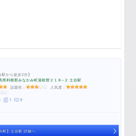
合駅から徒歩2分】
8 群馬県利根郡みなかみ町湯桧曽２１８−２ 土合駅
話題性：
人気度：
0
1
9
み町】土合駅 詳細へ