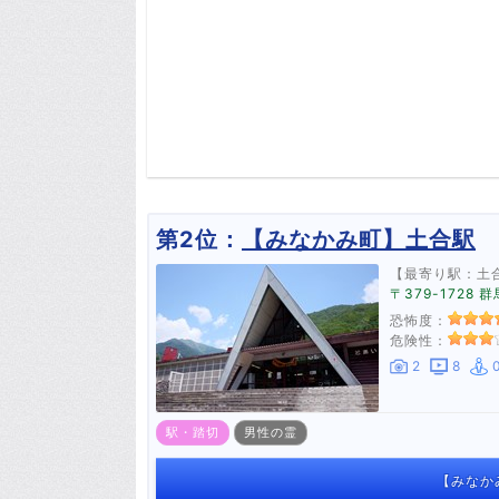
第2位：
【みなかみ町】土合駅
【最寄り駅：土
〒379-172
恐怖度：
危険性：
2
8
駅・踏切
男性の霊
【みなか