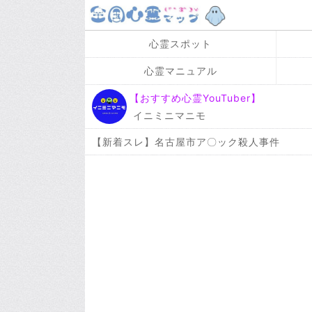
心霊スポット
心霊マニュアル
【おすすめ心霊YouTuber】
イニミニマニモ
【新着スレ】名古屋市ア〇ック殺人事件