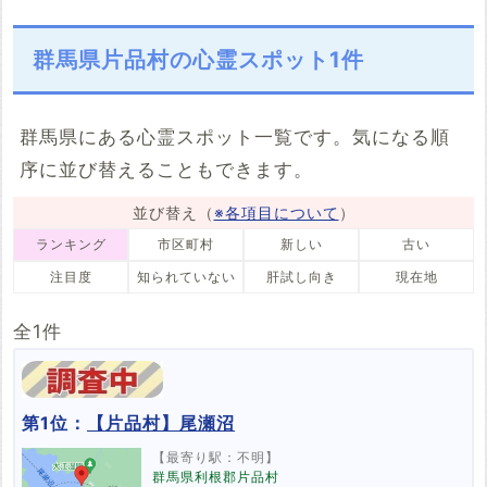
3件
3件
1件
1件
17件
15件
5件
1件
1件
3件
1件
4件
10件
4件
片品村
川場村
みなかみ町
玉村町
その他
声
ラップ音
人影
心霊写真
群馬県片品村の心霊スポット1件
1件
2件
10件
1件
5件
16件
1件
8件
18件
千代田町
大泉町
邑楽町
祟り
1件
1件
2件
4件
群馬県にある心霊スポット一覧です。気になる順
序に並び替えることもできます。
並び替え（
※各項目について
）
ランキング
市区町村
新しい
古い
注目度
知られていない
肝試し向き
現在地
全1件
第1位：
【片品村】尾瀬沼
【最寄り駅：不明】
群馬県利根郡片品村