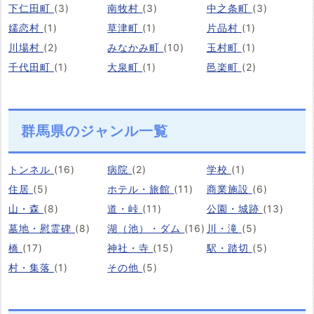
下仁田町
(3)
南牧村
(3)
中之条町
(3)
嬬恋村
(1)
草津町
(1)
片品村
(1)
川場村
(2)
みなかみ町
(10)
玉村町
(1)
千代田町
(1)
大泉町
(1)
邑楽町
(2)
群馬県のジャンル一覧
トンネル
(16)
病院
(2)
学校
(1)
住居
(5)
ホテル・旅館
(11)
商業施設
(6)
山・森
(8)
道・峠
(11)
公園・城跡
(13)
墓地・慰霊碑
(8)
湖（池）・ダム
(16)
川・滝
(5)
橋
(17)
神社・寺
(15)
駅・踏切
(5)
村・集落
(1)
その他
(5)