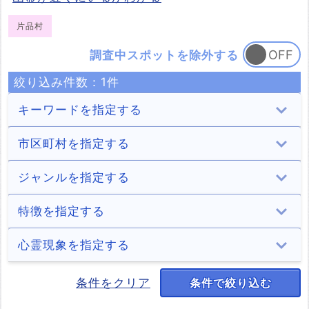
片品村
調査中スポットを除外する
絞り込み件数：
1
件
キーワードを指定する
市区町村を指定する
前橋市
高崎市
桐生市
伊勢崎市
ジャンルを指定する
11件
19件
9件
5件
太田市
沼田市
館林市
渋川市
トンネル
病院
学校
住居
特徴を指定する
12件
8件
4件
8件
16件
2件
1件
5件
藤岡市
富岡市
安中市
みどり市
ホテル・旅館
商業施設
山・森
道・峠
デートスポット
パワースポット
キャンプ場
座敷わらし
心霊現象を指定する
7件
5件
13件
9件
11件
6件
8件
11件
1件
3件
2件
1件
吉岡町
上野村
神流町
下仁田町
公園・城跡
墓地・慰霊碑
湖（池）・ダム
川・滝
何だコレ！？
自殺の名所
廃墟
処刑場
少年の霊
少女の霊
男性の霊
女性の霊
条件をクリア
条件で絞り込む
1件
4件
1件
3件
13件
8件
16件
5件
1件
7件
25件
3件
8件
11件
45件
65件
南牧村
中之条町
嬬恋村
草津町
橋
神社・寺
駅・踏切
村・集落
火事
解体済み
老爺の霊
老婆の霊
正体不明の霊
足音