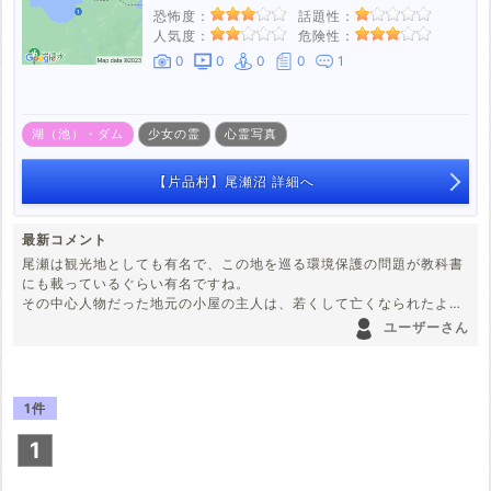
恐怖度：
話題性：
人気度：
危険性：
0
0
0
0
1
湖（池）・ダム
少女の霊
心霊写真
【片品村】尾瀬沼 詳細へ
最新コメント
尾瀬は観光地としても有名で、この地を巡る環境保護の問題が教科書
にも載っているぐらい有名ですね。
その中心人物だった地元の小屋の主人は、若くして亡くなられたよう
ですが……。
ユーザーさん
1件
1