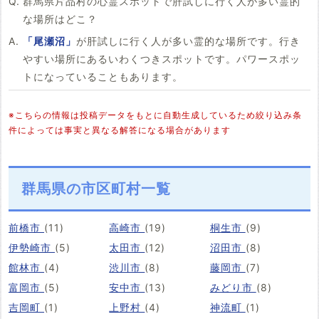
群馬県片品村の心霊スポットで肝試しに行く人が多い霊的
な場所はどこ？
「尾瀬沼」
が肝試しに行く人が多い霊的な場所です。行き
やすい場所にあるいわくつきスポットです。パワースポッ
トになっていることもあります。
※こちらの情報は投稿データをもとに自動生成しているため絞り込み条
件によっては事実と異なる解答になる場合があります
群馬県の市区町村一覧
前橋市
(11)
高崎市
(19)
桐生市
(9)
伊勢崎市
(5)
太田市
(12)
沼田市
(8)
館林市
(4)
渋川市
(8)
藤岡市
(7)
富岡市
(5)
安中市
(13)
みどり市
(8)
吉岡町
(1)
上野村
(4)
神流町
(1)