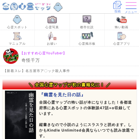
投稿
メニュー
心霊スポット
心霊写真
都市伝説
怖い動画
マニュアル
お祓い
心霊掲示板
心霊アプリ
【おすすめ心霊YouTuber】
奇怪千万
【新着スレ】名古屋市ア〇ック殺人事件
＼ 全国心霊マップが初の書籍化に！ ／
『幽霊を見た日の話』
全国心霊マップの怖い話が本になりました！各都道
府県にある心霊スポットの体験談47話+α収録して
います。
縦書きなので小説のようにスラスラと読めます。し
かもKindle Unlimited会員ならいつでも読み放題で
す。