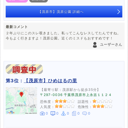
【茂原市】茂原公園 詳細へ
最新コメント
２年ぶりにこのスレ覗きました。私ってこんなレスしてたんですね。
今もよく行きますよ！茂原公園。近くのミスドもおすすめです！
ユーザーさん
第3位：
【茂原市】ひめはるの里
【最寄り駅：茂原駅から徒歩35分】
〒297-0036 千葉県茂原市上永吉１１２４
恐怖度：
話題性：
人気度：
危険性：
0
0
0
0
0