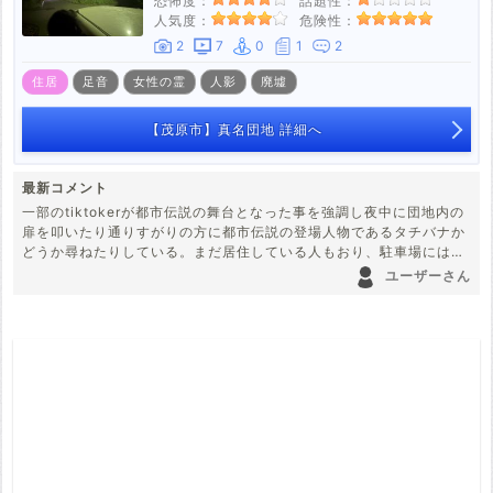
恐怖度：
話題性：
人気度：
危険性：
2
7
0
1
2
住居
足音
女性の霊
人影
廃墟
【茂原市】真名団地 詳細へ
最新コメント
一部のtiktokerが都市伝説の舞台となった事を強調し夜中に団地内の
扉を叩いたり通りすがりの方に都市伝説の登場人物であるタチバナか
どうか尋ねたりしている。まだ居住している人もおり、駐車場には車
が止まってはいるが、お構いなしの迷惑行為を繰り返している。団地
ユーザーさん
内は私有地だが許可取りはしていないと思われる。