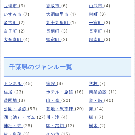
匝瑳市
(3)
香取市
(6)
山武市
(4)
いすみ市
(7)
大網白里市
(1)
栄町
(3)
多古町
(2)
九十九里町
(1)
一宮町
(3)
白子町
(2)
長柄町
(3)
長南町
(4)
大多喜町
(4)
御宿町
(2)
鋸南町
(3)
千葉県のジャンル一覧
トンネル
(45)
病院
(6)
学校
(7)
住居
(23)
ホテル・旅館
(16)
商業施設
(11)
遊園地
(3)
山・森
(20)
道・峠
(40)
公園・城跡
(53)
墓地・慰霊碑
(29)
海
(14)
湖（池）・ダム
(27)
川・滝
(4)
橋
(17)
神社・寺
(28)
駅・踏切
(12)
樹木
(2)
村・集落
(3)
その他
(15)