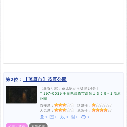
第2位：
【茂原市】茂原公園
【最寄り駅：茂原駅から徒歩24分】
〒297-0029 千葉県茂原市高師１３２５−１茂原
公園
恐怖度：
話題性：
人気度：
危険性：
1
0
0
0
3
公園・城跡
女性の霊