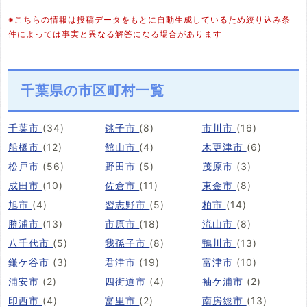
※こちらの情報は投稿データをもとに自動生成しているため絞り込み条
件によっては事実と異なる解答になる場合があります
千葉県の市区町村一覧
千葉市
(34)
銚子市
(8)
市川市
(16)
船橋市
(12)
館山市
(4)
木更津市
(6)
松戸市
(56)
野田市
(5)
茂原市
(3)
成田市
(10)
佐倉市
(11)
東金市
(8)
旭市
(4)
習志野市
(5)
柏市
(14)
勝浦市
(13)
市原市
(18)
流山市
(8)
八千代市
(5)
我孫子市
(8)
鴨川市
(13)
鎌ケ谷市
(3)
君津市
(19)
富津市
(10)
浦安市
(2)
四街道市
(4)
袖ケ浦市
(2)
印西市
(4)
富里市
(2)
南房総市
(13)