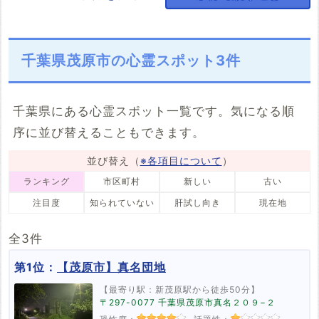
3件
1件
2件
1件
市原市
流山市
八千代市
我孫子市
湖（池）・ダム
川・滝
橋
神社・寺
老爺の霊
老婆の霊
動物の霊
正体不明の霊
自殺の名所
宜保愛子
廃墟
姥捨て山
18件
8件
5件
9件
27件
4件
17件
28件
9件
13件
3件
24件
6件
1件
60件
1件
鴨川市
鎌ケ谷市
君津市
富津市
駅・踏切
樹木
村・集落
その他
足音
声
ラップ音
人影
千葉県茂原市の心霊スポット3件
処刑場
火事
解体済み
13件
3件
20件
10件
12件
2件
3件
15件
14件
45件
9件
20件
12件
3件
10件
浦安市
四街道市
袖ケ浦市
印西市
心霊写真
祟り
2件
4件
2件
4件
23件
11件
千葉県にある心霊スポット一覧です。気になる順
富里市
南房総市
匝瑳市
香取市
序に並び替えることもできます。
2件
13件
3件
6件
山武市
いすみ市
大網白里市
栄町
並び替え（
※各項目について
）
4件
7件
1件
3件
ランキング
市区町村
新しい
古い
多古町
九十九里町
一宮町
白子町
2件
1件
3件
2件
注目度
知られていない
肝試し向き
現在地
長柄町
長南町
大多喜町
御宿町
3件
4件
4件
2件
全3件
鋸南町
第1位：
【茂原市】真名団地
3件
【最寄り駅：新茂原駅から徒歩50分】
〒297-0077 千葉県茂原市真名２０９−２