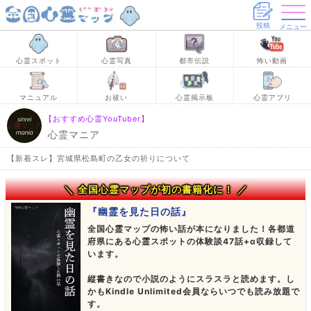
投稿
メニュー
心霊スポット
心霊写真
都市伝説
怖い動画
マニュアル
お祓い
心霊掲示板
心霊アプリ
【おすすめ心霊YouTuber】
心霊マニア
【新着スレ】宮城県松島町の乙女の祈りについて
＼ 全国心霊マップが初の書籍化に！ ／
『幽霊を見た日の話』
全国心霊マップの怖い話が本になりました！各都道
府県にある心霊スポットの体験談47話+α収録して
います。
縦書きなので小説のようにスラスラと読めます。し
かもKindle Unlimited会員ならいつでも読み放題で
す。