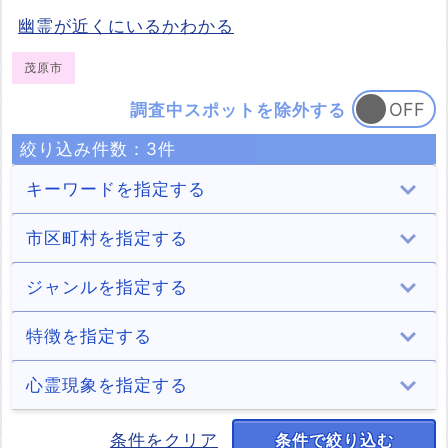
幽霊が近くにいるかわかる
茂原市
調査中スポットを除外する
絞り込み件数：
3
件
キーワードを指定する
市区町村を指定する
千葉市
銚子市
市川市
船橋市
ジャンルを指定する
36件
8件
16件
12件
館山市
木更津市
松戸市
野田市
トンネル
病院
学校
住居
特徴を指定する
4件
6件
58件
5件
45件
6件
7件
23件
茂原市
成田市
佐倉市
東金市
ホテル・旅館
商業施設
遊園地
山・森
2chオカルト住
神隠し
デートスポット
パワースポット
心霊現象を指定する
民
3件
10件
11件
8件
16件
11件
3件
20件
5件
3件
1件
1件
旭市
習志野市
柏市
勝浦市
道・峠
公園・城跡
墓地・慰霊碑
海
少年の霊
少女の霊
男性の霊
女性の霊
条件をクリア
条件で絞り込む
キャンプ場
座敷わらし
稲川淳二
何だコレ！？
4件
5件
15件
13件
40件
53件
29件
14件
22件
34件
121件
148件