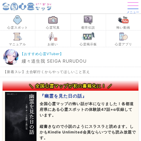
メニュー
心霊スポット
心霊写真
都市伝説
怖い動画
マニュアル
お祓い
心霊掲示板
心霊アプリ
【おすすめ心霊VTuber】
縷々道生我 SEIGA RURUDOU
【新着スレ】土合駅行くからやってほしいこと言え
＼ 全国心霊マップが初の書籍化に！ ／
『幽霊を見た日の話』
全国心霊マップの怖い話が本になりました！各都道
府県にある心霊スポットの体験談47話+α収録して
います。
縦書きなので小説のようにスラスラと読めます。し
かもKindle Unlimited会員ならいつでも読み放題で
す。