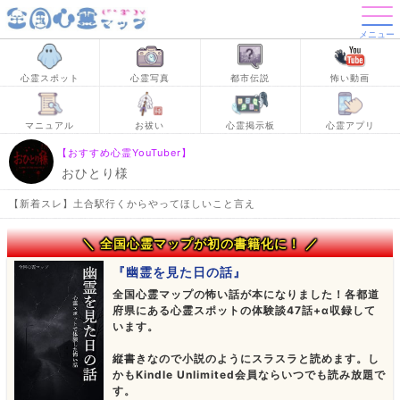
メニュー
心霊スポット
心霊写真
都市伝説
怖い動画
マニュアル
お祓い
心霊掲示板
心霊アプリ
【おすすめ心霊YouTuber】
おひとり様
【新着スレ】土合駅行くからやってほしいこと言え
＼ 全国心霊マップが初の書籍化に！ ／
『幽霊を見た日の話』
全国心霊マップの怖い話が本になりました！各都道
府県にある心霊スポットの体験談47話+α収録して
います。
縦書きなので小説のようにスラスラと読めます。し
かもKindle Unlimited会員ならいつでも読み放題で
す。