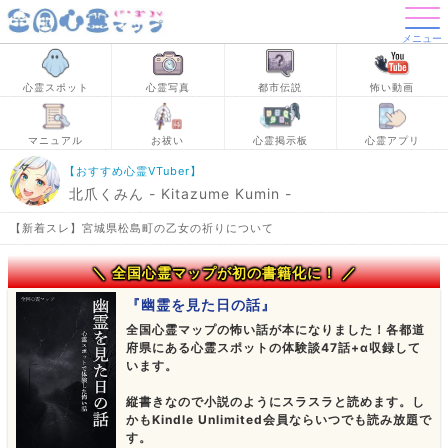
メニュー
心霊スポット
心霊写真
都市伝説
怖い動画
マニュアル
お祓い
心霊掲示板
心霊アプリ
【おすすめ心霊VTuber】
北爪くみん - Kitazume Kumin -
【新着スレ】宮城県松島町の乙女の祈りについて
＼ 全国心霊マップが初の書籍化に！ ／
『幽霊を見た日の話』
全国心霊マップの怖い話が本になりました！各都道
府県にある心霊スポットの体験談47話+α収録して
います。
縦書きなので小説のようにスラスラと読めます。し
かもKindle Unlimited会員ならいつでも読み放題で
す。