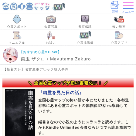
投稿
メニュー
心霊スポット
心霊写真
都市伝説
怖い動画
マニュアル
お祓い
心霊掲示板
心霊アプリ
【おすすめ心霊VTuber】
繭玉 ザクロ / Mayutama Zakuro
【新着スレ】名古屋市ア〇ック殺人事件
＼ 全国心霊マップが初の書籍化に！ ／
『幽霊を見た日の話』
全国心霊マップの怖い話が本になりました！各都道
府県にある心霊スポットの体験談47話+α収録して
います。
縦書きなので小説のようにスラスラと読めます。し
かもKindle Unlimited会員ならいつでも読み放題で
す。