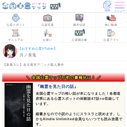
投稿
メニュー
心霊スポット
心霊写真
都市伝説
怖い動画
マニュアル
お祓い
心霊掲示板
心霊アプリ
【おすすめ心霊VTuber】
月ノ美兎
【新着スレ】名古屋市ア〇ック殺人事件
＼ 全国心霊マップが初の書籍化に！ ／
『幽霊を見た日の話』
全国心霊マップの怖い話が本になりました！各都道
府県にある心霊スポットの体験談47話+α収録して
います。
縦書きなので小説のようにスラスラと読めます。し
かもKindle Unlimited会員ならいつでも読み放題で
す。